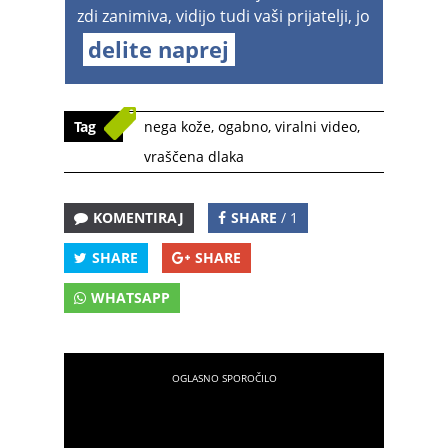
zdi zanimiva, vidijo tudi vaši prijatelji, jo
delite naprej
Tag
nega kože
,
ogabno
,
viralni video
,
vraščena dlaka
KOMENTIRAJ
SHARE
/ 1
SHARE
SHARE
WHATSAPP