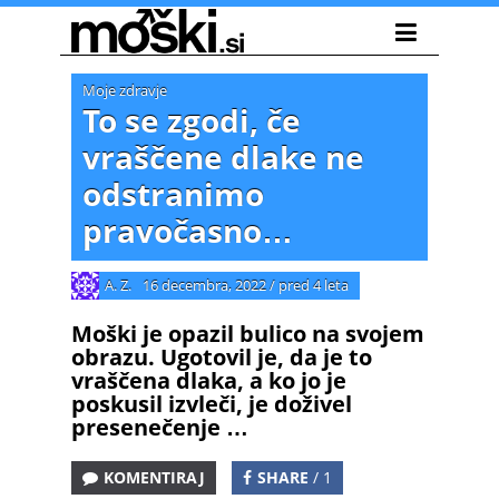
Moje zdravje
To se zgodi, če
vraščene dlake ne
odstranimo
pravočasno…
A. Z.
16 decembra, 2022
/
pred 4 leta
Moški je opazil bulico na svojem
obrazu. Ugotovil je, da je to
vraščena dlaka, a ko jo je
poskusil izvleči, je doživel
presenečenje …
KOMENTIRAJ
SHARE
/ 1