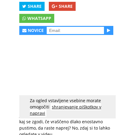
SHARE
SHARE
WHATSAPP
NOVICE
Za ogled vstavljene vsebine morate
Na področjih, ki si jih brijemo, se nam pogosto
omogočiti
shranjevanje piškotkov v
dlake vraščajo. Nič hudega – s pinceto ali z iglo
napravi
jih zlahka odstranimo. Ste se pa kdaj vprašali,
kaj se zgodi, če vraščeno dlako enostavno
pustimo, da raste naprej? No, zdaj si to lahko
ogledate v videu …