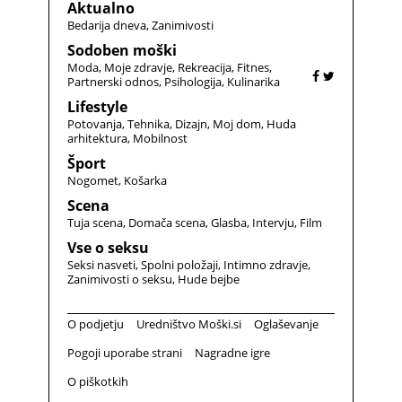
Aktualno
Bedarija dneva
Zanimivosti
Sodoben moški
Moda
Moje zdravje
Rekreacija
Fitnes
Partnerski odnos
Psihologija
Kulinarika
Lifestyle
Potovanja
Tehnika
Dizajn
Moj dom
Huda
arhitektura
Mobilnost
Šport
Nogomet
Košarka
Scena
Tuja scena
Domača scena
Glasba
Intervju
Film
Vse o seksu
Seksi nasveti
Spolni položaji
Intimno zdravje
Zanimivosti o seksu
Hude bejbe
O podjetju
Uredništvo Moški.si
Oglaševanje
Pogoji uporabe strani
Nagradne igre
O piškotkih