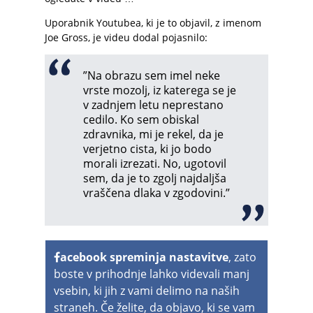
Uporabnik Youtubea, ki je to objavil, z imenom
Joe Gross, je videu dodal pojasnilo:
”Na obrazu sem imel neke
vrste mozolj, iz katerega se je
v zadnjem letu neprestano
cedilo. Ko sem obiskal
zdravnika, mi je rekel, da je
verjetno cista, ki jo bodo
morali izrezati. No, ugotovil
sem, da je to zgolj najdaljša
vraščena dlaka v zgodovini.”
acebook spreminja nastavitve
, zato
boste v prihodnje lahko videvali manj
vsebin, ki jih z vami delimo na naših
straneh. Če želite, da objavo, ki se vam