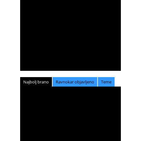
Najbolj brano
Ravnokar objavljeno
Teme