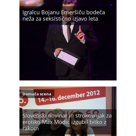
Igralcu Bojanu Emeršiču bodeča
neža za seksistično izjavo leta
Domača scena
Slovenski novinar in strokovnjak za
erotiko Max Modic izgubil bitko z
rakom