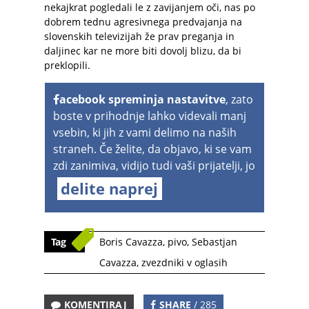
nekajkrat pogledali le z zavijanjem oči, nas po
dobrem tednu agresivnega predvajanja na
slovenskih televizijah že prav preganja in
daljinec kar ne more biti dovolj blizu, da bi
preklopili.
acebook spreminja nastavitve
, zato
boste v prihodnje lahko videvali manj
vsebin, ki jih z vami delimo na naših
straneh. Če želite, da objavo, ki se vam
zdi zanimiva, vidijo tudi vaši prijatelji, jo
delite naprej
Tag
Boris Cavazza
,
pivo
,
Sebastjan
Cavazza
,
zvezdniki v oglasih
KOMENTIRAJ
SHARE
/ 285