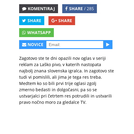
KOMENTIRAJ
SHARE
/ 285
SHARE
SHARE
WHATSAPP
NOVICE
Zagotovo ste te dni opazili nov oglas v seriji
reklam za Laško pivo, v katerih nastopata
najbolj znana slovenska igralca. In zagotovo ste
tudi vi pomislili, ali jima je tega res treba.
Medtem ko so bili prvi trije oglasi zgolj
zmerno bedasti in dolgočasni, pa so se
ustvarjalci pri četrtem res potrudili in ustvarili
pravo nočno moro za gledalce TV.