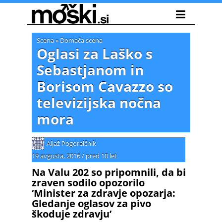
Scena
»
Domača scena
Oglasi za Laško s
Sebastjanom in
Borisom Cavazzo so
televizijska nočna
mora
Aljaž Pogorelčnik
19 avgusta, 2016
/
pred 10 let
Na Valu 202 so pripomnili, da bi
zraven sodilo opozorilo
‘Minister za zdravje opozarja:
Gledanje oglasov za pivo
škoduje zdravju’