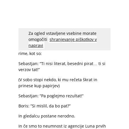
Za ogled vstavljene vsebine morate
V oglasu, naslovljenem Dvoboj – četrti dvoboj,
omogočiti
shranjevanje piškotkov v
lahko vidimo Borisa in Sebastjana Cavazzo,
napravi
kako se spopadeta v
repanju
… in slišimo super
rime, kot so:
Sebastjan: ”Ti nisi literat, besedni pirat… ti si
verzov tat!”
(V sobo stopi nekdo, ki mu rečeta škrat in
prinese kup papirjev)
Sebastjan: ”Pa poglejmo rezultat!”
Boris: ”Si mislil, da bo pat?”
In gledalcu postane nerodno.
In če smo to neumnost iz agencije Luna prvih