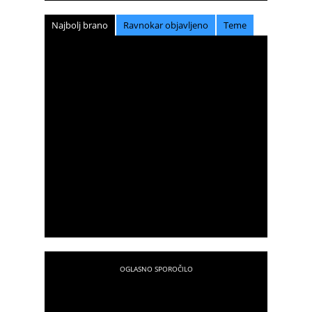
Najbolj brano
Ravnokar objavljeno
Teme