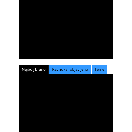
Najbolj brano
Ravnokar objavljeno
Teme