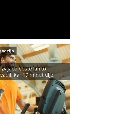
reacija
o zvijačo boste lahko
ovadili kar 19 minut dlje!