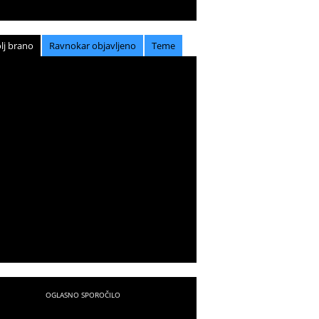
lj brano
Ravnokar objavljeno
Teme