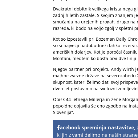
Dvakratni dobitnik velikega kristalnega 
zadnjih letih zastale. S svojim znanjem j
smučanju na urejenih progah, drugo na n
razreda, ki bodo na voljo zgolj v spletni p
Kot so izpostavili pri Bozeman Daily Chro
so si največji nadobudneži lahko rezervira
ameriških dolarjev. Kot je poročal časnik, 
Montani, medtem ko bosta prvi dve liniji p
Njegov partner pri projektu Andy Wirth 
majhne zvezne države na severozahodu ZD
skupnost, kateri želimo dati svoj prispeve
dveh let postavimo na svetovni zemljevid k
Obisk 44-letnega Millerja in žene Morgan B
popoldne objavila še eno zgodbo na Insta
Slovenija”.
acebook spreminja nastavitve
,
ki jih z vami delimo na naših strane