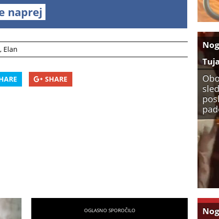
te naprej
No
,
Elan
Tuj
Obo
HARE
SHARE
sled
pos
pade
No