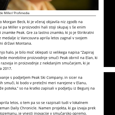
de Miller/ Profimedia
no Morgan Beck, ki je včeraj objavila niz zgodb na
 pa Miller v proizvodni hali stoji skupaj s še enim
 znamke Peak. Gre za lastno znamko, ki jo je štirikratni
ke medalje iz Vancouvra aprila letos zagnal v svojem
ni državi Montana.
njo halo, je bilo moč sklepati iz velikega napisa “Zapiraj
e glede morebitne proizvodnje smuči Peak obrnil na Elan, ki
 razvoja in proizvodnje z nekdanjim smučarjem, ki je
a 2017.
lovanje s podjetjem Peak Ski Company, in sicer na
h smuči, ki bodo v pretežni meri narejene v Elanu,
 poteka,” so na kratko zapisali v podjetju iz Begunj na
 aprila letos, o tem pa so se razpisali tudi v lokalnem
an Daily Chronicle. Namen projekta, ki ga izvaja prek
ozemanu, je vnesti inovacije v smučarsko opremo.