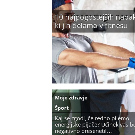
10 najpogostejših napak
ki jih delamo v fitnesu
Moje zdravje
Šport
Kaj se zgodi, če redno pijemo
energijske pijače? Učinek vas b
negativno presenetil…