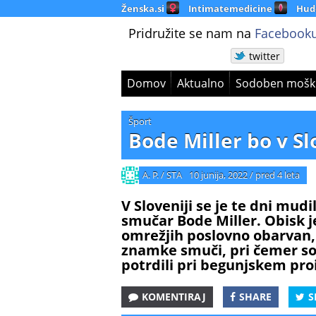
Ženska.si
Intimatemedicine
Hud
Pridružite se nam na
Facebooku
twitter
Domov
Aktualno
Sodoben mošk
Šport
Bode Miller bo v Sl
A. P. / STA
10 junija, 2022
/
pred 4 leta
V Sloveniji se je te dni mud
smučar Bode Miller. Obisk 
omrežjih poslovno obarvan, 
znamke smuči, pri čemer so
potrdili pri begunjskem pro
KOMENTIRAJ
SHARE
S