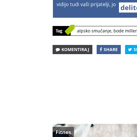
vidijo tudi vaši prijatelji, jo
deli
Tag
alpsko smučanje
,
bode miller
KOMENTIRAJ
SHARE
S
Fitnes