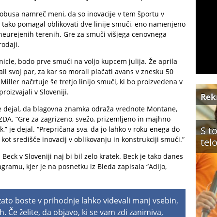
globusa namreč meni, da so inovacije v tem športu v
e tako pomagal oblikovati dve linije smuči, eno namenjeno
eurejenih terenih. Gre za smuči višjega cenovnega
rodaji.
nicle, bodo prve smuči na voljo kupcem julija. Že aprila
li svoj par, za kar so morali plačati avans v znesku 50
Miller načrtuje še tretjo linijo smuči, ki bo proizvedena v
roizvajali v Sloveniji.
Rek
je dejal, da blagovna znamka odraža vrednote Montane,
A. “Gre za zagrizeno, svežo, prizemljeno in majhno
S t
k,” je dejal. “Prepričana sva, da jo lahko v roku enega do
ot središče inovacij v oblikovanju in konstrukciji smuči.”
tel
eck v Sloveniji naj bi bil zelo kratek. Beck je tako danes
gramu, kjer je na posnetku iz Bleda zapisala “Adijo,
 zato boste v prihodnje lahko videvali manj vsebin,
h. Če želite, da objavo, ki se vam zdi zanimiva,