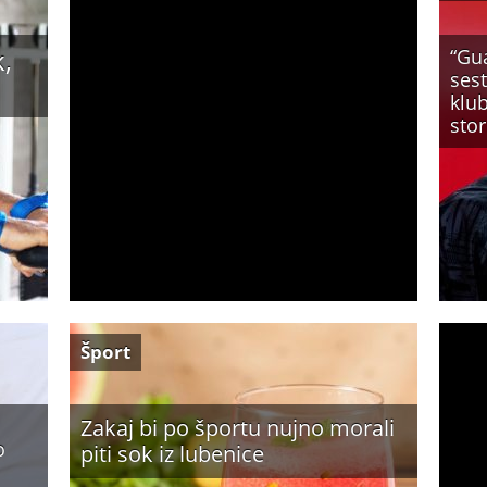
,
“Gu
ses
klub
stori
Šport
Zakaj bi po športu nujno morali
o
piti sok iz lubenice