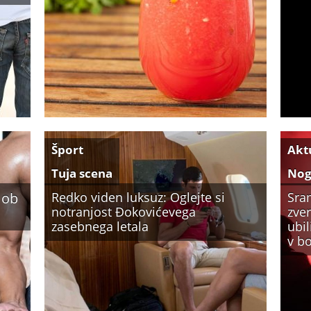
Šport
Akt
Tuja scena
No
 ob
Redko viden luksuz: Oglejte si
Sra
notranjost Đokovićevega
zver
zasebnega letala
ubi
v bo