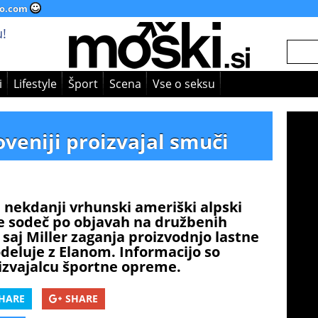
o.com
!
i
Lifestyle
Šport
Scena
Vse o seksu
oveniji proizvajal smuči
il nekdanji vrhunski ameriški alpski
je sodeč po objavah na družbenih
saj Miller zaganja proizvodnjo lastne
deluje z Elanom. Informacijo so
izvajalcu športne opreme.
HARE
SHARE