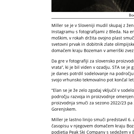
Bo
Miller se je v Sloveniji mudil skupaj z že
Instagramu s fotografijami z Bleda. Na eni
moškim, v rokah držita ovojno plast smuči
svetovni prvak in dobitnik zlate olimpijs
domačem kraju Bozeman v ameriški zvez
Da gre v fotografiji za slovensko proizvod
vrata”, ki je bil viden v ozadju. STA se j
je danes potrdil sodelovanje na področju
svojo vrhunsko tekmovalno pot končal let
“Elan se je že zelo zgodaj vključil v sode
področju razvoja in proizvodnje omenjeni
proizvodnja smuči za sezono 2022/23 pa že
Gorenjskem.
Miller je lastno linijo smuči predstavil 6.
časopisu v njegovem domačem kraju Bozem
podjetja Peak Ski Company s sedežem v B