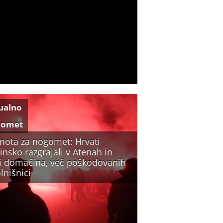
ualno
gomet
mota za nogomet: Hrvati
insko razgrajali v Atenah in
li domačina, več poškodovanih
lnišnici