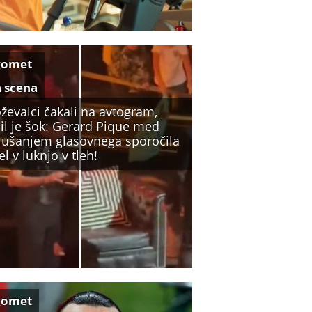
gomet
a scena
ževalci čakali na avtogram,
il je šok: Gerard Pique med
lušanjem glasovnega sporočila
l v luknjo v tleh!
gomet