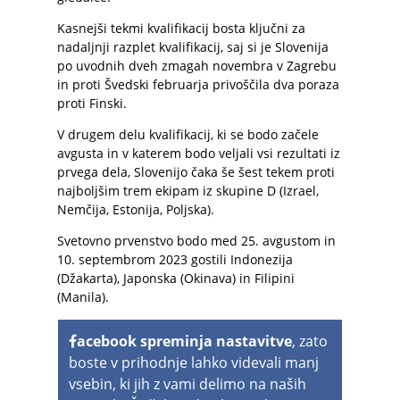
Kasnejši tekmi kvalifikacij bosta ključni za
nadaljnji razplet kvalifikacij, saj si je Slovenija
po uvodnih dveh zmagah novembra v Zagrebu
in proti Švedski februarja privoščila dva poraza
proti Finski.
V drugem delu kvalifikacij, ki se bodo začele
avgusta in v katerem bodo veljali vsi rezultati iz
prvega dela, Slovenijo čaka še šest tekem proti
najboljšim trem ekipam iz skupine D (Izrael,
Nemčija, Estonija, Poljska).
Svetovno prvenstvo bodo med 25. avgustom in
10. septembrom 2023 gostili Indonezija
(Džakarta), Japonska (Okinava) in Filipini
(Manila).
acebook spreminja nastavitve
, zato
boste v prihodnje lahko videvali manj
vsebin, ki jih z vami delimo na naših