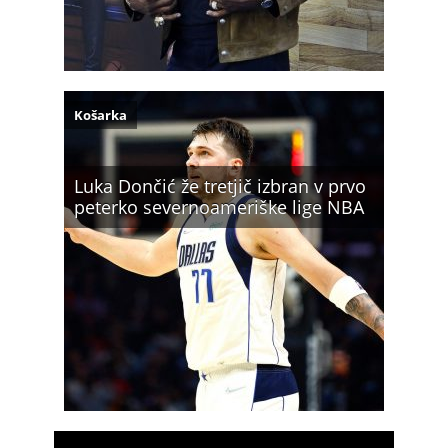
Košarka
Luka Dončić že tretjič izbran v prvo
peterko severnoameriške lige NBA