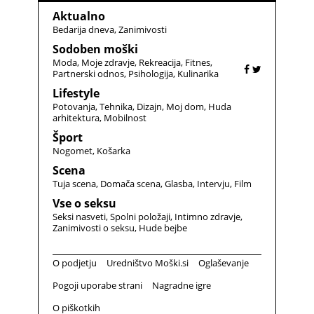
Aktualno
Bedarija dneva
Zanimivosti
Sodoben moški
Moda
Moje zdravje
Rekreacija
Fitnes
Partnerski odnos
Psihologija
Kulinarika
Lifestyle
Potovanja
Tehnika
Dizajn
Moj dom
Huda
arhitektura
Mobilnost
Šport
Nogomet
Košarka
Scena
Tuja scena
Domača scena
Glasba
Intervju
Film
Vse o seksu
Seksi nasveti
Spolni položaji
Intimno zdravje
Zanimivosti o seksu
Hude bejbe
O podjetju
Uredništvo Moški.si
Oglaševanje
Pogoji uporabe strani
Nagradne igre
O piškotkih