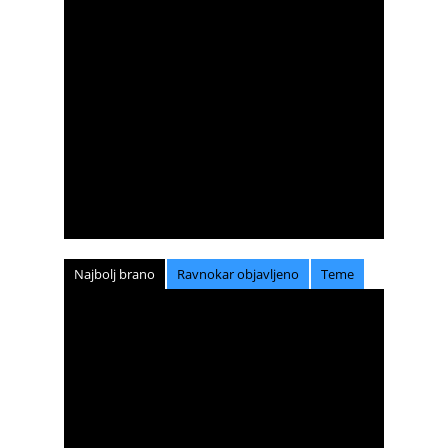
Najbolj brano
Ravnokar objavljeno
Teme