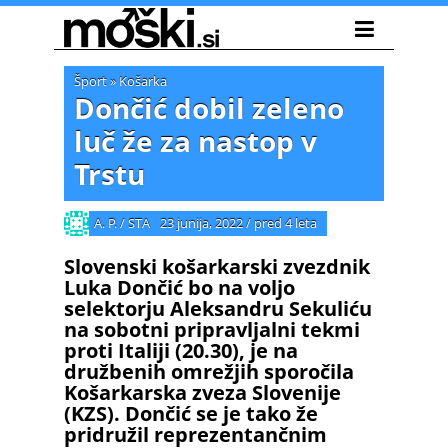
Šport
»
Košarka
Dončić dobil zeleno
luč že za nastop v
Trstu
A. P. / STA
23 junija, 2022
/
pred 4 leta
Slovenski košarkarski zvezdnik
Luka Dončić bo na voljo
selektorju Aleksandru Sekuliću
na sobotni pripravljalni tekmi
proti Italiji (20.30), je na
družbenih omrežjih sporočila
Košarkarska zveza Slovenije
(KZS). Dončić se je tako že
pridružil reprezentančnim