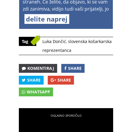
straneh. Če želite, da objavo, ki se vam
zdi zanimiva, vidijo tudi vaši prijatelji, jo
delite naprej
Tag
Luka Dončić
,
slovenska košarkarska
reprezentanca
KOMENTIRAJ
SHARE
SHARE
SHARE
WHATSAPP