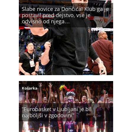
Slabe novice za Dončića! Klub ga je
postavil pred dejstvo, vse je
odvisno od njega…
Košarka
”Eurobasket v Ljubljani je bil
najboljši v zgodovini”