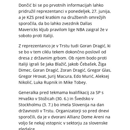
Dončić bi se po prvotnih informacijah lahko
pridružil reprezentanci v ponedeljek, 27. junija,
a je KZS pred kratkim na družbenih omrežjih
sporočila, da bo lahko zvezdnik Dallas
Mavericks kljub pravilom lige NBA zaigral že v
soboto proti Italiji.
Z reprezentanco je v Trstu tudi Goran Dragić, ki
se bo v tem ciklu tekem dokončno poslovil od
dresa z državnim grbom. Ob njem bodo proti
Italiji igrali še Jaka Blažič, Jakob Čebašek, Žiga
Dimec, Goran Dragić, Zoran Dragić, Gregor Glas,
Gregor Hrovat, Jurij Macura, Edo Murić, Aleksej
Nikolić, Luka Rupnik in Mike Tobey.
Generalka pred tekmama kvalifikacij za SP s
Hrvaško v Stožicah (30. 6.) in Švedsko v
Stockholmu (3. 7.) bo imela Slovenija na dan
državnosti v Trstu. Organizatorji so pred dnevi
sporočili, da je v dvorani Allianz Dome Areni na
voljo še nekaj vstopnic v sektorju za slovenske
gledalce.