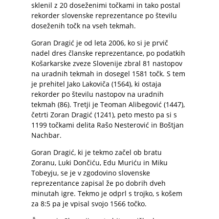
sklenil z 20 doseženimi točkami in tako postal
rekorder slovenske reprezentance po številu
doseženih točk na vseh tekmah.
Goran Dragić je od leta 2006, ko si je prvič
nadel dres članske reprezentance, po podatkih
Košarkarske zveze Slovenije zbral 81 nastopov
na uradnih tekmah in dosegel 1581 točk. S tem
je prehitel Jako Lakoviča (1564), ki ostaja
rekorder po številu nastopov na uradnih
tekmah (86). Tretji je Teoman Alibegović (1447),
četrti Zoran Dragić (1241), peto mesto pa si s
1199 točkami delita Rašo Nesterović in Boštjan
Nachbar.
Goran Dragić, ki je tekmo začel ob bratu
Zoranu, Luki Dončiću, Edu Muriću in Miku
Tobeyju, se je v zgodovino slovenske
reprezentance zapisal že po dobrih dveh
minutah igre. Tekmo je odprl s trojko, s košem
za 8:5 pa je vpisal svojo 1566 točko.