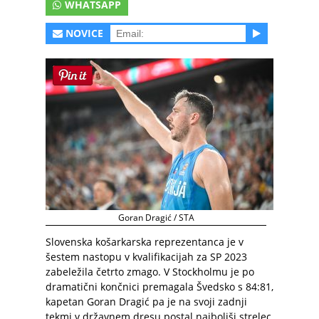
WHATSAPP
NOVICE
Goran Dragić / STA
Slovenska košarkarska reprezentanca je v
šestem nastopu v kvalifikacijah za SP 2023
zabeležila četrto zmago. V Stockholmu je po
dramatični končnici premagala Švedsko s 84:81,
kapetan Goran Dragić pa je na svoji zadnji
tekmi v državnem dresu postal najboljši strelec