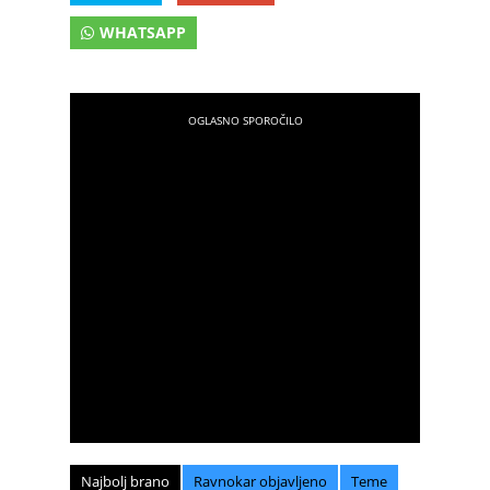
WHATSAPP
Najbolj brano
Ravnokar objavljeno
Teme