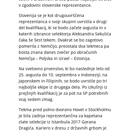
v zgodovini slovenske reprezentance.
Slovenija se je kot drugouvrščena
reprezentanca v svoji skupini uvrstila v drugi
del kvalifikacij, ki se bodo začele avgusta in v
katerih izbrance selektorja Aleksandra Sekulića
čaka še šest tekem. Dvakrat se bo zagotovo
pomerila z Nemčijo, preostala dva tekmeca pa
bosta znana danes zvečer po obračunih
Nemčija – Poljska in Izrael – Estonija.
Na svetovno prvenstvo, ki bo naslednje leto od
25. avgusta do 10. septembra v Indoneziji, na
Japonskem in Filipinih, se bodo uvrstile po tri
najboljše ekipe iz drugega dela. Po izkušnji iz
prejšnjih kvalifikacij je za pot na SP potrebnih
vsaj sedem zmag.
Tekma pred polno dvorano Hovet v Stockholmu
je bila zadnja reprezentančna za kapetana
zlate selekcije iz Istanbula 2017 Gorana
Dragića. Kariero v dresu z državnih grbom je