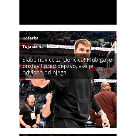
Košarka
Tuja scena
Slabe novice za Dončića! Klub ga je
postavil pred dejstvo, vse je
odvisno od njega…