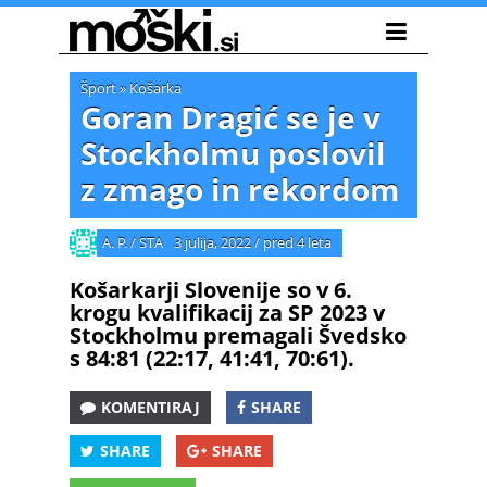
Šport
»
Košarka
Goran Dragić se je v
Stockholmu poslovil
z zmago in rekordom
A. P. / STA
3 julija, 2022
/
pred 4 leta
Košarkarji Slovenije so v 6.
krogu kvalifikacij za SP 2023 v
Stockholmu premagali Švedsko
s 84:81 (22:17, 41:41, 70:61).
KOMENTIRAJ
SHARE
SHARE
SHARE