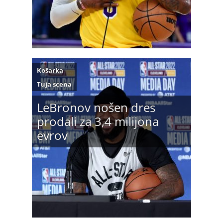
Košarka
Tuja scena
LeBronov nošen dres
prodali za 3,4 milijona
evrov