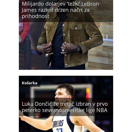
Milijardo dolarjev ‘težki’ LeBron
James razkril drzen načrt za
prihodnost
Košarka
Luka Dončić že tretjič izbran v prvo
peterko severnoameriške lige NBA