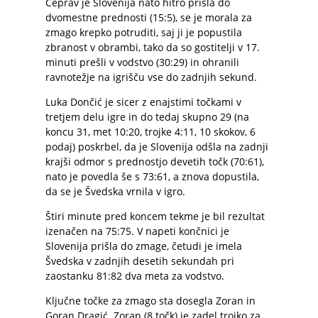
Čeprav je Slovenija nato hitro prišla do
dvomestne prednosti (15:5), se je morala za
zmago krepko potruditi, saj ji je popustila
zbranost v obrambi, tako da so gostitelji v 17.
minuti prešli v vodstvo (30:29) in ohranili
ravnotežje na igrišču vse do zadnjih sekund.
Luka Dončić je sicer z enajstimi točkami v
tretjem delu igre in do tedaj skupno 29 (na
koncu 31, met 10:20, trojke 4:11, 10 skokov, 6
podaj) poskrbel, da je Slovenija odšla na zadnji
krajši odmor s prednostjo devetih točk (70:61),
nato je povedla še s 73:61, a znova dopustila,
da se je Švedska vrnila v igro.
Štiri minute pred koncem tekme je bil rezultat
izenačen na 75:75. V napeti končnici je
Slovenija prišla do zmage, četudi je imela
Švedska v zadnjih desetih sekundah pri
zaostanku 81:82 dva meta za vodstvo.
Ključne točke za zmago sta dosegla Zoran in
Goran Dragić. Zoran (8 točk) je zadel trojko za