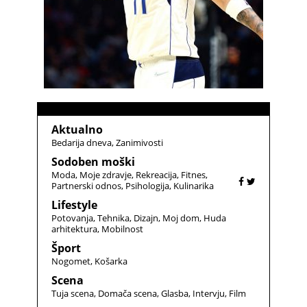
Aktualno
Bedarija dneva
Zanimivosti
Sodoben moški
Moda
Moje zdravje
Rekreacija
Fitnes
Partnerski odnos
Psihologija
Kulinarika
Lifestyle
Potovanja
Tehnika
Dizajn
Moj dom
Huda
arhitektura
Mobilnost
Šport
Nogomet
Košarka
Scena
Tuja scena
Domača scena
Glasba
Intervju
Film