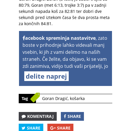
80:79, Goran (met 6:13, trojke 3:7) pa v zadnji
sekundi napada koš za 82:81 ter dobri dve
sekundi pred iztekom časa še dva prosta meta
za končnih 84:81.
acebook spreminja nastavitve
, zato
boste v prihodnje lahko videvali manj
vsebin, ki jih z vami delimo na naših
straneh. Če želite, da objavo, ki se vam
zdi zanimiva, vidijo tudi vaši prijatelji, jo
delite naprej
Tag
Goran Dragić
,
košarka
KOMENTIRAJ
SHARE
SHARE
SHARE