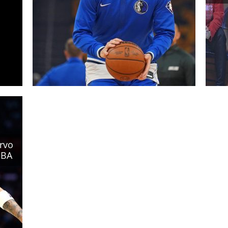
prvo
NBA