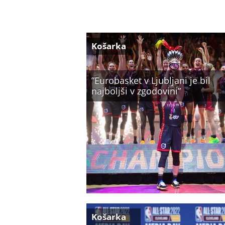
Košarka
”Eurobasket v Ljubljani je bil
najboljši v zgodovini”
Košarka