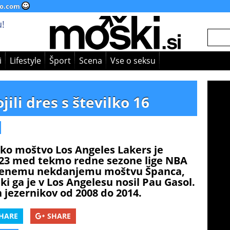
o.com
!
i
Lifestyle
Šport
Scena
Vse o seksu
ili dres s številko 16
o moštvo Los Angeles Lakers je
2023 med tekmo redne sezone lige NBA
še enemu nekdanjemu moštvu Španca,
 ki ga je v Los Angelesu nosil Pau Gasol.
an jezernikov od 2008 do 2014.
HARE
SHARE