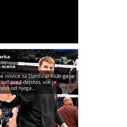
arka
a scena
e novice za Dončića! Klub ga je
avil pred dejstvo, vse je
isno od njega…