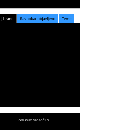
lj brano
Ravnokar objavljeno
Teme