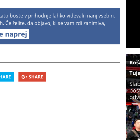
 zato boste v prihodnje lahko videvali manj vsebin,
h. Če želite, da objavo, ki se vam zdi zanimiva,
te naprej
Koš
Tuj
HARE
SHARE
Slab
post
odv