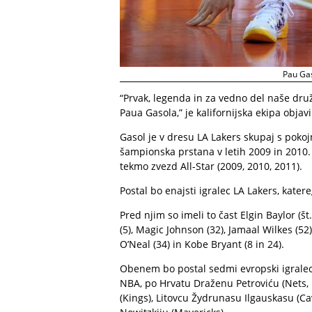
Pau Gas
“Prvak, legenda in za vedno del naše dr
Paua Gasola,” je kalifornijska ekipa objavi
Gasol je v dresu LA Lakers skupaj s pok
šampionska prstana v letih 2009 in 2010. V
tekmo zvezd All-Star (2009, 2010, 2011).
Postal bo enajsti igralec LA Lakers, kate
Pred njim so imeli to čast Elgin Baylor (št
(5), Magic Johnson (32), Jamaal Wilkes (5
O’Neal (34) in Kobe Bryant (8 in 24).
Obenem bo postal sedmi evropski igralec, 
NBA, po Hrvatu Draženu Petroviću (Nets, 
(Kings), Litovcu Žydrunasu Ilgauskasu (C