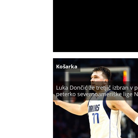
Košarka
Luka Dončić že tretjič izbran v 
peterko severnoameriške lige 