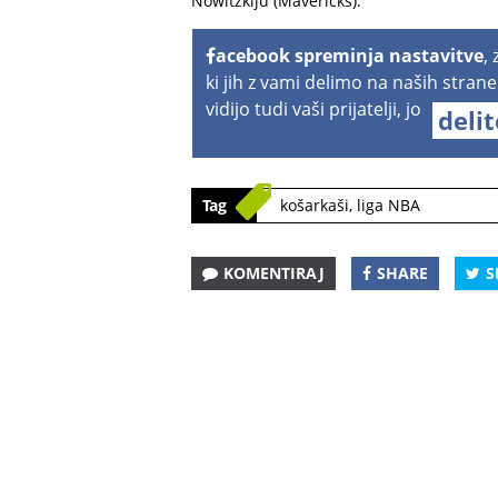
Nowitzkiju (Mavericks).
acebook spreminja nastavitve
,
ki jih z vami delimo na naših strane
vidijo tudi vaši prijatelji, jo
deli
Tag
košarkaši
,
liga NBA
KOMENTIRAJ
SHARE
S