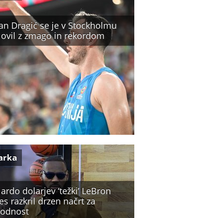
an Dragić se je v Stockholmu
lovil z zmago in rekordom
arka
jardo dolarjev ‘težki’ LeBron
s razkril drzen načrt za
hodnost