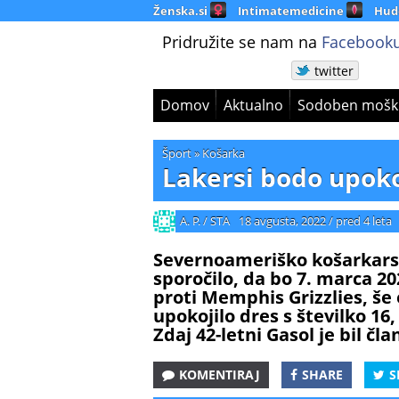
Ženska.si
Intimatemedicine
Hud
Pridružite se nam na
Facebooku
twitter
Domov
Aktualno
Sodoben mošk
Šport
»
Košarka
Lakersi bodo upokoj
A. P. / STA
18 avgusta, 2022
/
pred 4 leta
Severnoameriško košarkarsk
sporočilo, da bo 7. marca 
proti Memphis Grizzlies, 
upokojilo dres s številko 16,
Zdaj 42-letni Gasol je bil čl
KOMENTIRAJ
SHARE
S