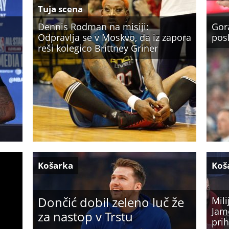
Tuja scena
Dennis Rodman na misiji:
Gor
Odpravlja se v Moskvo, da iz zapora
pos
reši kolegico Brittney Griner
Košarka
Koš
Dončić dobil zeleno luč že
Mili
Jame
za nastop v Trstu
pri