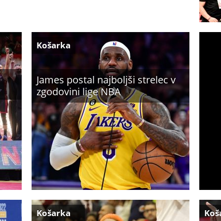
Košarka
James postal najboljši strelec v
zgodovini lige NBA
Košarka
Koš