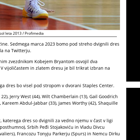
ol leta 2013 / Profimedia
užine. Sedmega marca 2023 bomo pod streho dvignili dres
la na Twitterju.
ojnim zvezdnikom Kobejem Bryantom osvojil dva
 vijoličastem in zlatem dresu je bil trikrat izbran na
rega dres bo visel pod stropom v dvorani Staples Center.
. 22), Jerry West (44), Wilt Chamberlain (13), Gail Goodrich
2), Kareem Abdul-Jabbar (33), James Worthy (42), Shaquille
katerega dres so dvignili za vedno njemu v čast v ligi
posthumno), Srbih Peđi Stojakoviću in Vladu Divcu
avaliers), Francozu Tonyju Parkerju (Spurs) in Nemcu Dirku