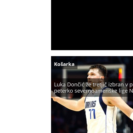
Košarka
Luka Dončić že tretjič izbran v 
peterko severnoameriške lige 