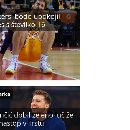
ersi bodo upokojili
s s številko 16
arka
čić dobil zeleno luč že
nastop v Trstu