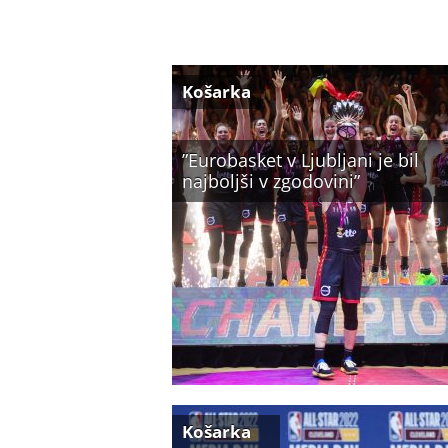
Košarka
”Eurobasket v Ljubljani je bil
najboljši v zgodovini”
Košarka