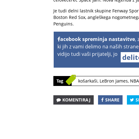
Je tudi delni lastnik skupine Fenway Sport
Boston Red Sox, angleškega nogometnega p
Penguins.
acebook spreminja nastavitve
,
ki jih z vami delimo na naših strane
vidijo tudi vaši prijatelji, jo
deli
Tag
košarkaši
,
LeBron James
,
NBA
KOMENTIRAJ
SHARE
S