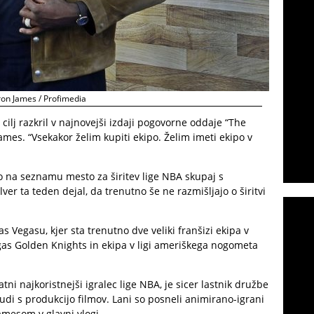
on James / Profimedia
cilj razkril v najnovejši izdaji pogovorne oddaje “The
 James. “Vsekakor želim kupiti ekipo. Želim imeti ekipo v
o na seznamu mesto za širitev lige NBA skupaj s
er ta teden dejal, da trenutno še ne razmišljajo o širitvi
s Vegasu, kjer sta trenutno dve veliki franšizi ekipa v
gas Golden Knights in ekipa v ligi ameriškega nogometa
ratni najkoristnejši igralec lige NBA, je sicer lastnik družbe
 tudi s produkcijo filmov. Lani so posneli animirano-igrani
amesom v glavni vlogi.