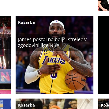
Košarka
James postal najboljši strelec v
zgodovini lige NBA
Košarka
Koš