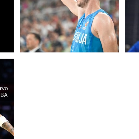
prvo
NBA