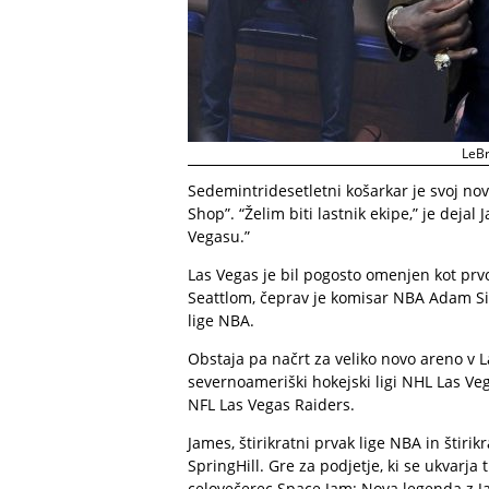
LeBr
Sedemintridesetletni košarkar je svoj nov 
Shop”. “Želim biti lastnik ekipe,” je dejal
Vegasu.”
Las Vegas je bil pogosto omenjen kot prv
Seattlom, čeprav je komisar NBA Adam Silv
lige NBA.
Obstaja pa načrt za veliko novo areno v La
severnoameriški hokejski ligi NHL Las Ve
NFL Las Vegas Raiders.
James, štirikratni prvak lige NBA in štirik
SpringHill. Gre za podjetje, ki se ukvarja
celovečerec Space Jam: Nova legenda z J