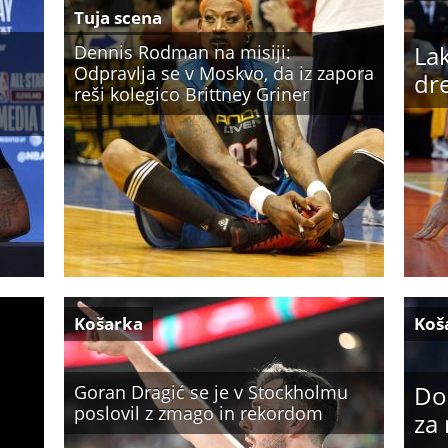
Tuja scena
Lak
Dennis Rodman na misiji:
Odpravlja se v Moskvo, da iz zapora
dre
reši kolegico Brittney Griner
Košarka
Koš
Don
Goran Dragić se je v Stockholmu
poslovil z zmago in rekordom
za 