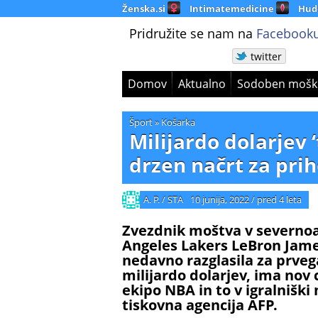
Ženska.si
Intimatemedicine
Hud
Pridružite se nam na
Facebooku
twitter
Domov
Aktualno
Sodoben mošk
Šport
»
Košarka
Milijardo dolarjev 
drzen načrt za pri
A. P. / STA
10 junija, 2022
/
pred 4 leta
Zvezdnik moštva v severnoa
Angeles Lakers LeBron James
nedavno razglasila za prveg
milijardo dolarjev, ima nov cil
ekipo NBA in to v igralnišk
tiskovna agencija AFP.