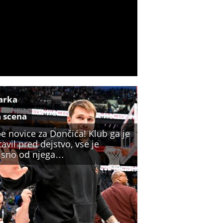
arka
a scena
e novice za Dončića! Klub ga je
avil pred dejstvo, vse je
isno od njega…