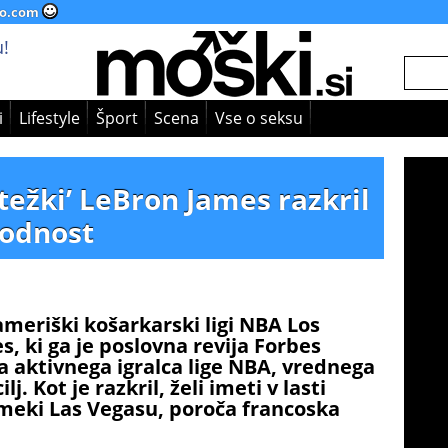
o.com
!
i
Lifestyle
Šport
Scena
Vse o seksu
‘težki’ LeBron James razkril
hodnost
meriški košarkarski ligi NBA Los
, ki ga je poslovna revija Forbes
a aktivnega igralca lige NBA, vrednega
j. Kot je razkril, želi imeti v lasti
i meki Las Vegasu, poroča francoska