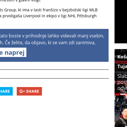
s Group, ki ima v lasti franšizo v bejzbolski ligi MLB
rvoligaša Liverpool in ekipo v ligi NHL Pittsburgh
 zato boste v prihodnje lahko videvali manj vsebin,
h. Če želite, da objavo, ki se vam zdi zanimiva,
te naprej
Koš
Tuj
Slab
post
odv
HARE
SHARE