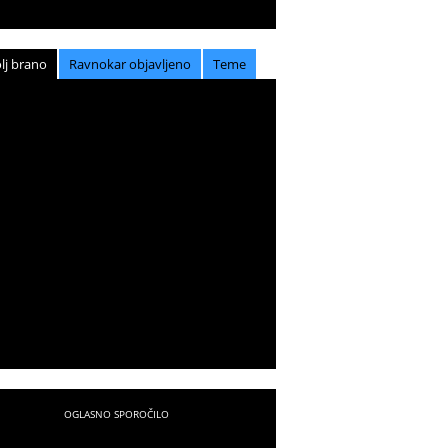
lj brano
Ravnokar objavljeno
Teme