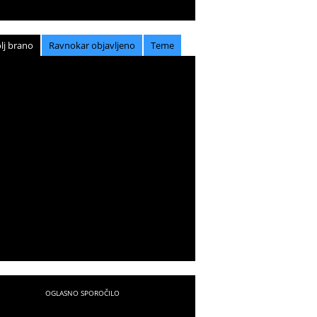
lj brano
Ravnokar objavljeno
Teme