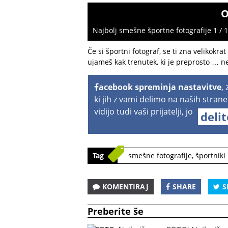
O
Najbolj smešne športne fotografije 1 / 
Če si športni fotograf, se ti zna velikokrat
ujameš kak trenutek, ki je preprosto … ne
acebook spreminja nastavitve
,
ki jih z vami delimo na naših strane
vidijo tudi vaši prijatelji, jo
deli
Tag
smešne fotografije
,
športniki
KOMENTIRAJ
SHARE
S
Preberite še