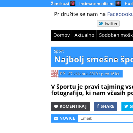
Ženska.si
Intimatemedicine
Hud
Pridružite se nam na
Facebooku
twitter
Domov
Aktualno
Sodoben mošk
Šport
Najbolj smešne špo
P.P.
27 oktobra, 2010
/
pred 16 let
V športu je pravi tajming vs
fotografijo, ki nam včasih p
KOMENTIRAJ
SHARE
S
NOVICE