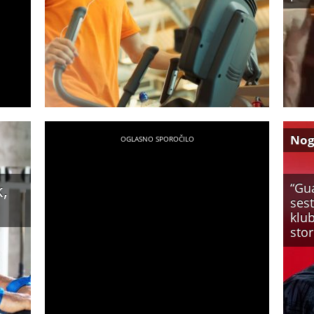
No
,
“Gu
ses
klub
stori