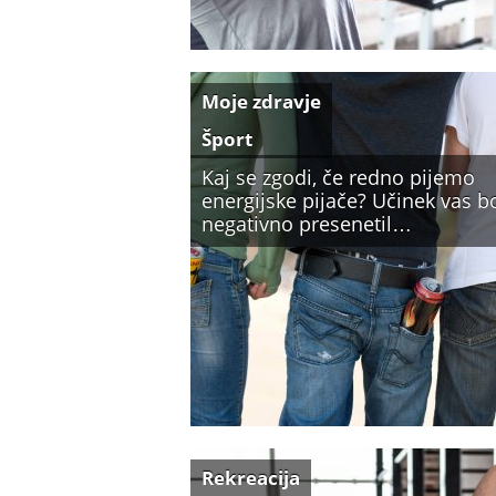
Moje zdravje
Šport
Kaj se zgodi, če redno pijemo
energijske pijače? Učinek vas b
negativno presenetil…
Rekreacija