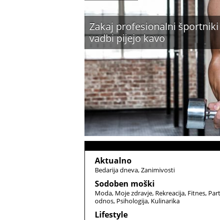
Zakaj profesionalni športniki
vadbi pijejo kavo
Aktualno
Bedarija dneva
Zanimivosti
Sodoben moški
Moda
Moje zdravje
Rekreacija
Fitnes
Par
odnos
Psihologija
Kulinarika
Lifestyle