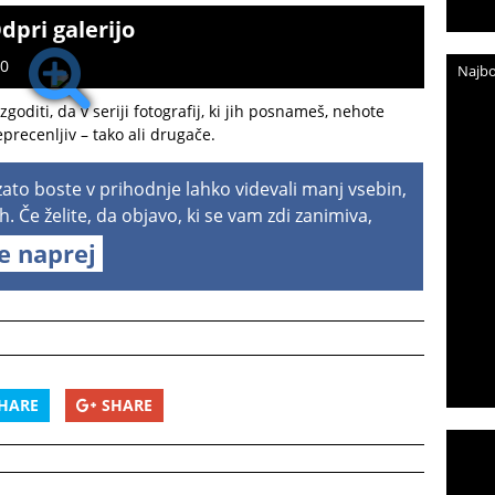
dpri galerijo
10
Najbo
 zgoditi, da v seriji fotografij, ki jih posnameš, nehote
precenljiv – tako ali drugače.
 zato boste v prihodnje lahko videvali manj vsebin,
h. Če želite, da objavo, ki se vam zdi zanimiva,
te naprej
HARE
SHARE