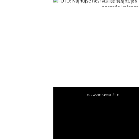
FOTO: Najhujše
nesreče kolesar