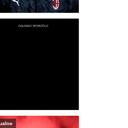
ualno