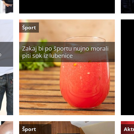
Šport
Zakaj bi po športu nujno morali
o
piti sok iz lubenice
Šport
Akt