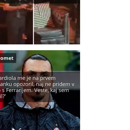
gomet
ardiola me je na prvem
tanku opozoril, naj ne pridem v
 s Ferrarijem. Veste, kaj sem
l?’