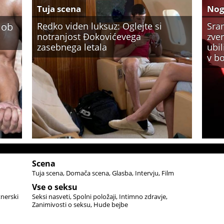
Tuja scena
No
 ob
Redko viden luksuz: Oglejte si
Sra
notranjost Đokovićevega
zver
zasebnega letala
ubi
v bo
Scena
Tuja scena
Domača scena
Glasba
Intervju
Film
Vse o seksu
tnerski
Seksi nasveti
Spolni položaji
Intimno zdravje
Zanimivosti o seksu
Hude bejbe