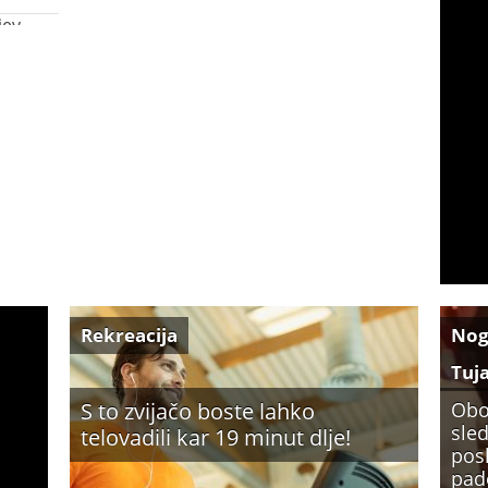
jev
Rekreacija
No
Tuj
S to zvijačo boste lahko
Obo
sled
telovadili kar 19 minut dlje!
pos
pade