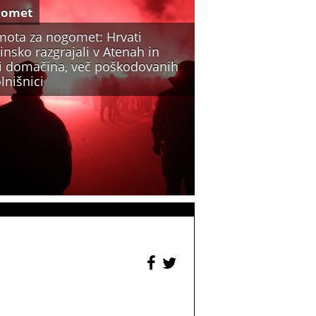
gomet
mota za nogomet: Hrvati
insko razgrajali v Atenah in
li domačina, več poškodovanih
lnišnici