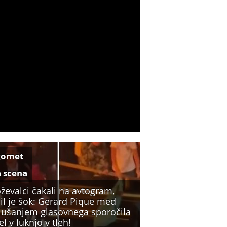
gomet
a scena
ževalci čakali na avtogram,
il je šok: Gerard Pique med
lušanjem glasovnega sporočila
l v luknjo v tleh!