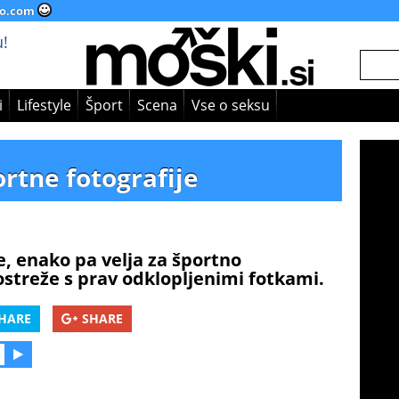
o.com
!
i
Lifestyle
Šport
Scena
Vse o seksu
rtne fotografije
e, enako pa velja za športno
ostreže s prav odklopljenimi fotkami.
HARE
SHARE