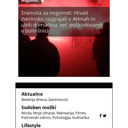
Nogomet
Sramota za nogomet: Hrvati
zverinsko razgrajali v Atenah in
ubili domačina, več poškodovanih
v bolnišnici
Aktualno
Bedarija dneva
Zanimivosti
Sodoben moški
Moda
Moje zdravje
Rekreacija
Fitnes
Partnerski odnos
Psihologija
Kulinarika
Lifestyle