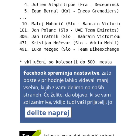
  4. Julien Alaphilippe (Fra - Deceuninck-Quick-
  5. Egan Bernal (Kol - Ineos Grenadiers)       
...

 10. Matej Mohorič (Slo - Bahrain Victorious)   
161. Jan Polanc (Slo - UAE Team Emirates)       
306. Jan Tratnik (Slo - Bahrain Victorious)     
471. Kristjan Hočevar (Slo - Adria Mobil)       
491. Luka Mezgec (Slo - Team Bikeexchange)      
* vključeni so kolesarji do 500. mesta
acebook spreminja nastavitve
, zato
boste v prihodnje lahko videvali manj
vsebin, ki jih z vami delimo na naših
straneh. Če želite, da objavo, ki se vam
zdi zanimiva, vidijo tudi vaši prijatelji, jo
delite naprej
Tag
kolesarstvo
,
matej mohorič
,
primož