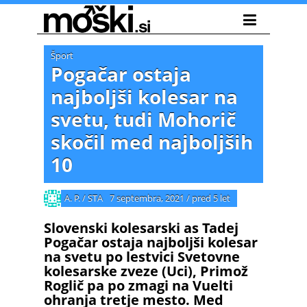
Šport
Pogačar ostaja
najboljši kolesar na
svetu, tudi Mohorič
skočil med najboljših
10
A. P. / STA
7 septembra, 2021
/
pred 5 let
Slovenski kolesarski as Tadej
Pogačar ostaja najboljši kolesar
na svetu po lestvici Svetovne
kolesarske zveze (Uci), Primož
Roglič pa po zmagi na Vuelti
ohranja tretje mesto. Med