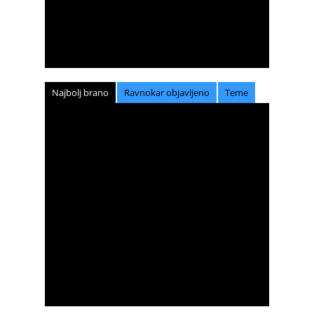
Najbolj brano
Ravnokar objavljeno
Teme