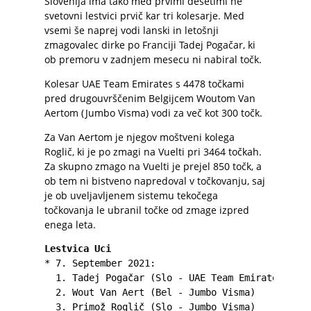
Slovenija ima tako med prvimi desetimi ne
svetovni lestvici prvič kar tri kolesarje. Med
vsemi še naprej vodi lanski in letošnji
zmagovalec dirke po Franciji Tadej Pogačar, ki
ob premoru v zadnjem mesecu ni nabiral točk.
Kolesar UAE Team Emirates s 4478 točkami
pred drugouvrščenim Belgijcem Woutom Van
Aertom (Jumbo Visma) vodi za več kot 300 točk.
Za Van Aertom je njegov moštveni kolega
Roglič, ki je po zmagi na Vuelti pri 3464 točkah.
Za skupno zmago na Vuelti je prejel 850 točk, a
ob tem ni bistveno napredoval v točkovanju, saj
je ob uveljavljenem sistemu tekočega
točkovanja le ubranil točke od zmage izpred
enega leta.
Lestvica Uci
* 7. September 2021:

  1. Tadej Pogačar (Slo - UAE Team Emirates)    
  2. Wout Van Aert (Bel - Jumbo Visma)          
  3. Primož Roglič (Slo - Jumbo Visma)          