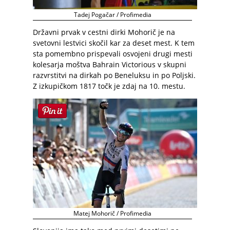
Tadej Pogačar / Profimedia
Državni prvak v cestni dirki Mohorič je na
svetovni lestvici skočil kar za deset mest. K tem
sta pomembno prispevali osvojeni drugi mesti
kolesarja moštva Bahrain Victorious v skupni
razvrstitvi na dirkah po Beneluksu in po Poljski.
Z izkupičkom 1817 točk je zdaj na 10. mestu.
Matej Mohorič / Profimedia