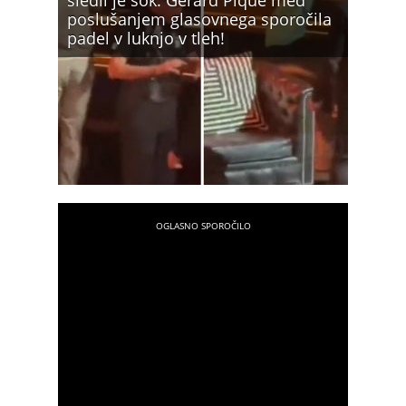
sledil je šok: Gerard Pique med
poslušanjem glasovnega sporočila
padel v luknjo v tleh!