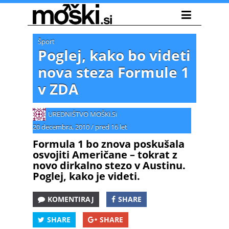
Šport
Poglej, kako bo videti
nova steza Formule 1
v ZDA
UREDNIŠTVO MOŠKi.Si
20 decembra, 2010
/
pred 16 let
Formula 1 bo znova poskušala
osvojiti Američane – tokrat z
novo dirkalno stezo v Austinu.
Poglej, kako je videti.
KOMENTIRAJ
SHARE
SHARE
SHARE