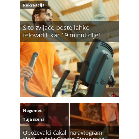
Rekreacija
S to zvijačo boste lahko
telovadili kar 19 minut dlje!
Nogomet
Tuja scena
Oboževalci čakali na avtogram,