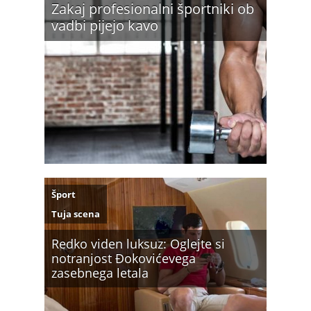
Zakaj profesionalni športniki ob
vadbi pijejo kavo
Šport
Tuja scena
Redko viden luksuz: Oglejte si
notranjost Đokovićevega
zasebnega letala