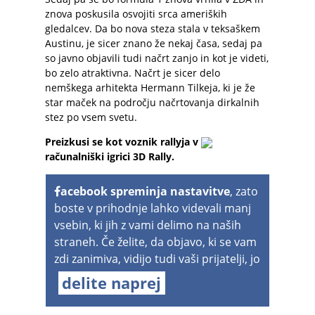
znova poskusila osvojiti srca ameriških
gledalcev. Da bo nova steza stala v teksaškem
Austinu, je sicer znano že nekaj časa, sedaj pa
so javno objavili tudi načrt zanjo in kot je videti,
bo zelo atraktivna. Načrt je sicer delo
nemškega arhitekta Hermann Tilkeja, ki je že
star maček na področju načrtovanja dirkalnih
stez po vsem svetu.
Preizkusi se kot voznik rallyja v
računalniški igrici 3D Rally
.
acebook spreminja nastavitve
, zato
boste v prihodnje lahko videvali manj
vsebin, ki jih z vami delimo na naših
straneh. Če želite, da objavo, ki se vam
zdi zanimiva, vidijo tudi vaši prijatelji, jo
delite naprej