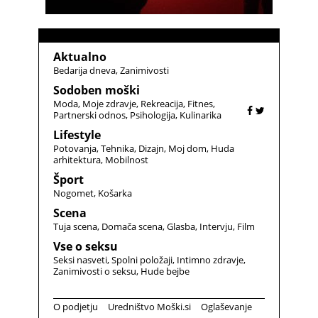
Aktualno
Bedarija dneva
Zanimivosti
Sodoben moški
Moda
Moje zdravje
Rekreacija
Fitnes
Partnerski odnos
Psihologija
Kulinarika
Lifestyle
Potovanja
Tehnika
Dizajn
Moj dom
Huda
arhitektura
Mobilnost
Šport
Nogomet
Košarka
Scena
Tuja scena
Domača scena
Glasba
Intervju
Film
Vse o seksu
Seksi nasveti
Spolni položaji
Intimno zdravje
Zanimivosti o seksu
Hude bejbe
O podjetju
Uredništvo Moški.si
Oglaševanje