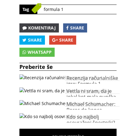
Tag
formula 1
KOMENTIRAJ
SHARE
SHARE
SHARE
WHATSAPP
Preberite še
Recenzija računalniške
igre: Formula 1
Vettla ni sram, da je
jokal kot mala punčka
Michael Schumacher:
Borec do konca
Kdo so najbolj
osovraženi športniki?