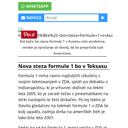
WHATSAPP
NOVICE
Kot kaže, bo steza formule 1 v Austinu zelo atraktivna,
vendar je vprašanje ali dovolj, da bo prepričala tudi
Američane.
Nova steza formule 1 bo v Teksasu
Formula 1 nima ravno najboljših izkušenj s
svojim tekmovanjem v ZDA, sploh po debaklu v
Indianapolisu, ki je vrhunec doživel na tekmi
leta 2005, ko je zaradi težav s pnevmatikami na
dirki nastopilo le šest dirkačev. Po tej tekmi je
število gledalcev na tekmah formule 1 v ZDA še
bolj upadlo, zadnja dirka na ameriških tleh je
tako bila leta 2007.
Sedaj pa se bo formula 1 znova vrnila v ZDA in