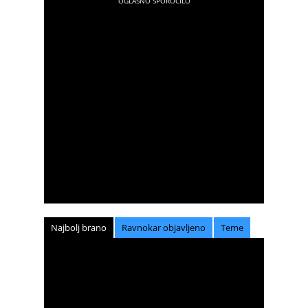
Najbolj brano
Ravnokar objavljeno
Teme