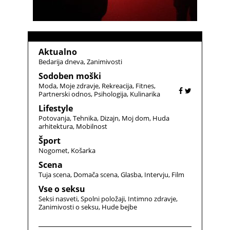
Aktualno
Bedarija dneva
Zanimivosti
Sodoben moški
Moda
Moje zdravje
Rekreacija
Fitnes
Partnerski odnos
Psihologija
Kulinarika
Lifestyle
Potovanja
Tehnika
Dizajn
Moj dom
Huda
arhitektura
Mobilnost
Šport
Nogomet
Košarka
Scena
Tuja scena
Domača scena
Glasba
Intervju
Film
Vse o seksu
Seksi nasveti
Spolni položaji
Intimno zdravje
Zanimivosti o seksu
Hude bejbe