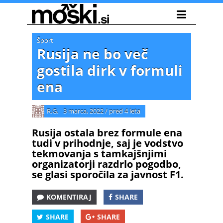
Šport
Rusija ne bo več
gostila dirk v formuli
ena
R.G.
3 marca, 2022
/
pred 4 leta
Rusija ostala brez formule ena
tudi v prihodnje, saj je vodstvo
tekmovanja s tamkajšnjimi
organizatorji razdrlo pogodbo,
se glasi sporočila za javnost F1.
KOMENTIRAJ
SHARE
SHARE
SHARE