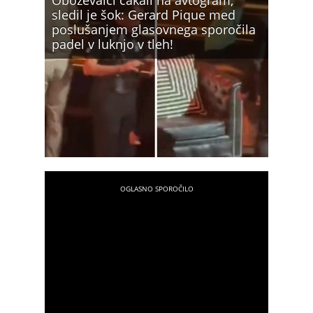
Oboževalci čakali na avtogram,
sledil je šok: Gerard Pique med
poslušanjem glasovnega sporočila
padel v luknjo v tleh!