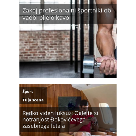
Zakaj profesionalni športniki ob
vadbi pijejo kavo
Šport
Tuja scena
Redko viden luksuz: Oglejte si
notranjost Đokovićevega
zasebnega letala