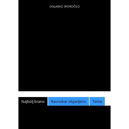
Najbolj brano
Ravnokar objavljeno
Teme