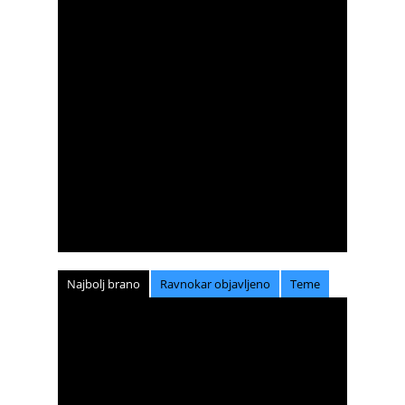
Najbolj brano
Ravnokar objavljeno
Teme