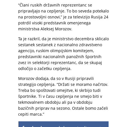
“Člani ruskih državnih reprezentanc se
pripravljajo na cepljenje. To bo seveda potekalo
na prostovoljni osnovi,” je za televizijo Rusija 24
potrdil visoki predstavnik omenjenega
ministrstva Aleksej Morozov.
Ta je razkril, da je ministrstvo decembra sklicalo
sestanek sestanek z nacionalno zdravstveno
agencijo, ruskim olimpijskim komitejem,
predstavniki nacionalnih panožnih športnih
zvez in selektorji reprezentanc, da se skupaj
odločijo o začetku cepljenja.
Morozov dodaja, da so v Rusiji pripravili
strategijo cepljenja. “Držati se moramo načrtov.
Treba bo spoštovati omejitve, ki skrbijo tudi
športnike. Ti v času cepljenja ne smejo biti v
tekmovalnem obdobju ali pa v obdobju
bazičnih priprav na sezono. Ostale bomo začeli
cepiti marca.”