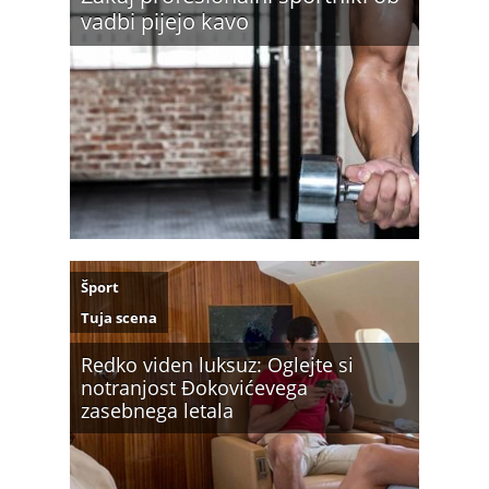
vadbi pijejo kavo
Šport
Tuja scena
Redko viden luksuz: Oglejte si
notranjost Đokovićevega
zasebnega letala