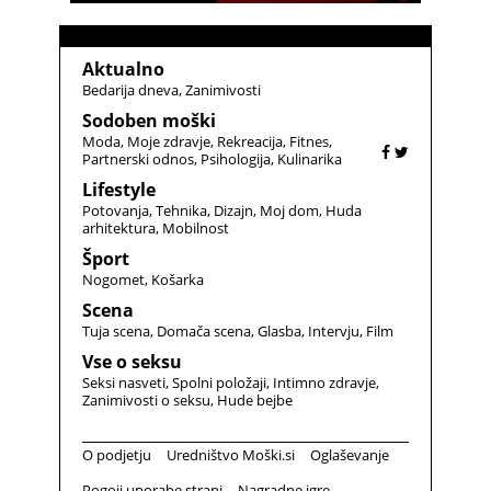
Aktualno
Bedarija dneva
Zanimivosti
Sodoben moški
Moda
Moje zdravje
Rekreacija
Fitnes
Partnerski odnos
Psihologija
Kulinarika
Lifestyle
Potovanja
Tehnika
Dizajn
Moj dom
Huda
arhitektura
Mobilnost
Šport
Nogomet
Košarka
Scena
Tuja scena
Domača scena
Glasba
Intervju
Film
Vse o seksu
Seksi nasveti
Spolni položaji
Intimno zdravje
Zanimivosti o seksu
Hude bejbe
O podjetju
Uredništvo Moški.si
Oglaševanje
Pogoji uporabe strani
Nagradne igre