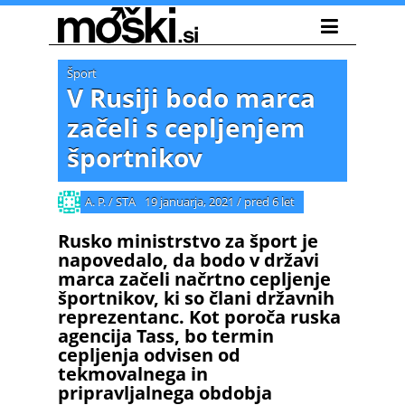
Šport
V Rusiji bodo marca
začeli s cepljenjem
športnikov
A. P. / STA
19 januarja, 2021
/
pred 6 let
Rusko ministrstvo za šport je
napovedalo, da bodo v državi
marca začeli načrtno cepljenje
športnikov, ki so člani državnih
reprezentanc. Kot poroča ruska
agencija Tass, bo termin
cepljenja odvisen od
tekmovalnega in
pripravljalnega obdobja