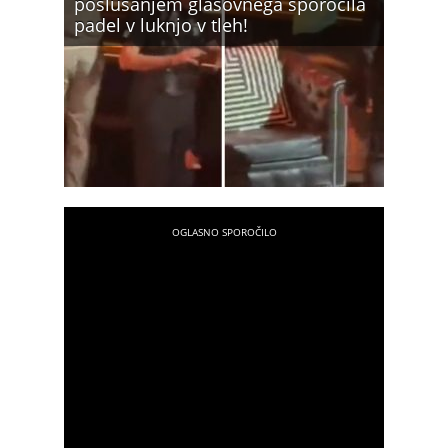
poslušanjem glasovnega sporočila
padel v luknjo v tleh!