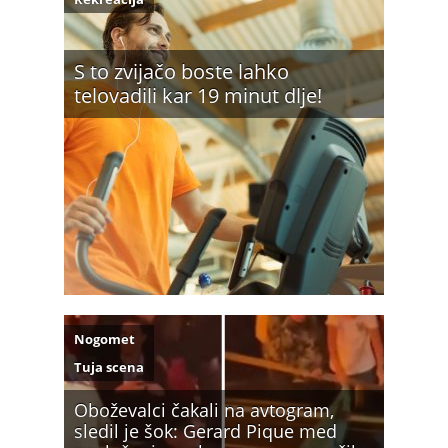
S to zvijačo boste lahko
telovadili kar 19 minut dlje!
Nogomet
Tuja scena
Oboževalci čakali na avtogram,
sledil je šok: Gerard Pique med