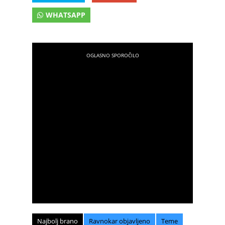
WHATSAPP
Najbolj brano
Ravnokar objavljeno
Teme