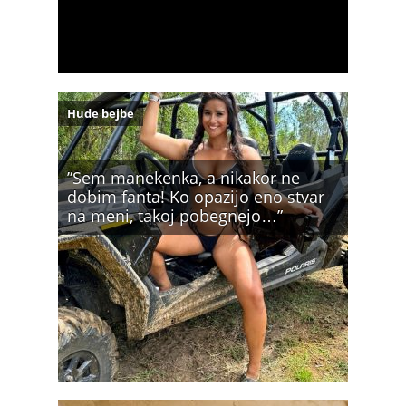
Hude bejbe
”Sem manekenka, a nikakor ne
dobim fanta! Ko opazijo eno stvar
na meni, takoj pobegnejo…”