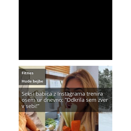
Fitnes
Hude bejbe
Seksi babica z Instagrama trenira
osem ur dnevno: ”Odkrila sem zver
v sebi!”