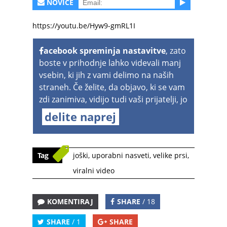
NOVICE
https://youtu.be/Hyw9-gmRL1I
acebook spreminja nastavitve
, zato
boste v prihodnje lahko videvali manj
vsebin, ki jih z vami delimo na naših
straneh. Če želite, da objavo, ki se vam
zdi zanimiva, vidijo tudi vaši prijatelji, jo
delite naprej
Tag
joški
,
uporabni nasveti
,
velike prsi
,
viralni video
KOMENTIRAJ
SHARE
/ 18
SHARE
/ 1
SHARE