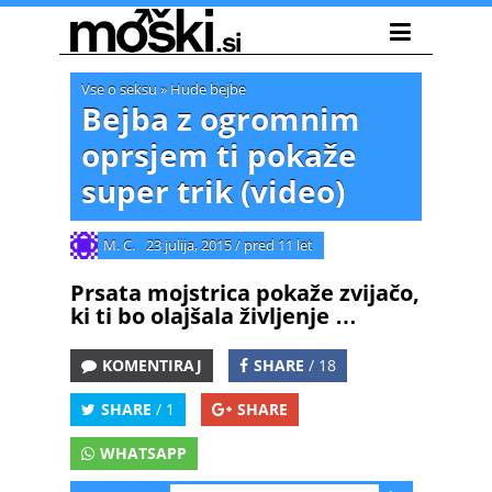
Vse o seksu
»
Hude bejbe
Bejba z ogromnim
oprsjem ti pokaže
super trik (video)
M. C.
23 julija, 2015
/
pred 11 let
Prsata mojstrica pokaže zvijačo,
ki ti bo olajšala življenje …
KOMENTIRAJ
SHARE
/ 18
SHARE
/ 1
SHARE
WHATSAPP