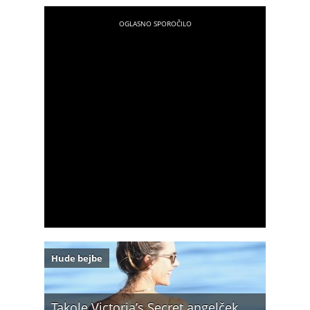
Hude bejbe
Takole Victoria’s Secret angelček