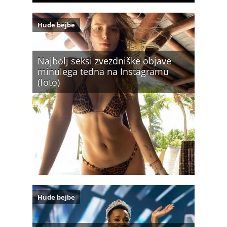
Hude bejbe
Najbolj seksi zvezdniške objave
minulega tedna na Instagramu
(foto)
Hude bejbe