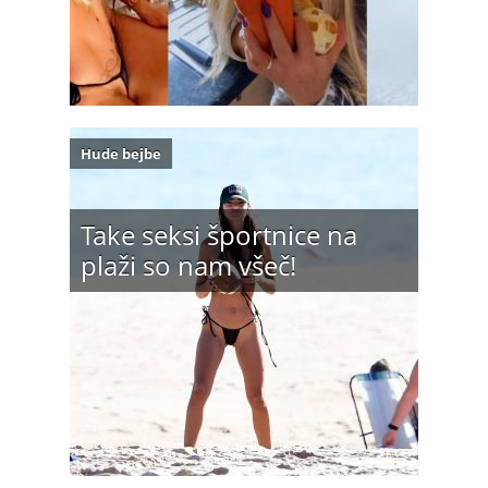
Hude bejbe
Take seksi športnice na
plaži so nam všeč!