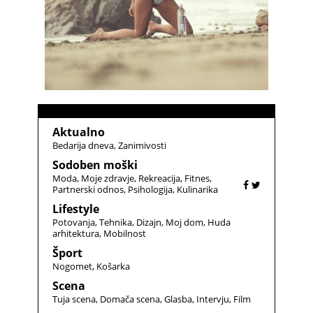
Aktualno
Bedarija dneva
Zanimivosti
Sodoben moški
Moda
Moje zdravje
Rekreacija
Fitnes
Partnerski odnos
Psihologija
Kulinarika
Lifestyle
Potovanja
Tehnika
Dizajn
Moj dom
Huda
arhitektura
Mobilnost
Šport
Nogomet
Košarka
Scena
Tuja scena
Domača scena
Glasba
Intervju
Film