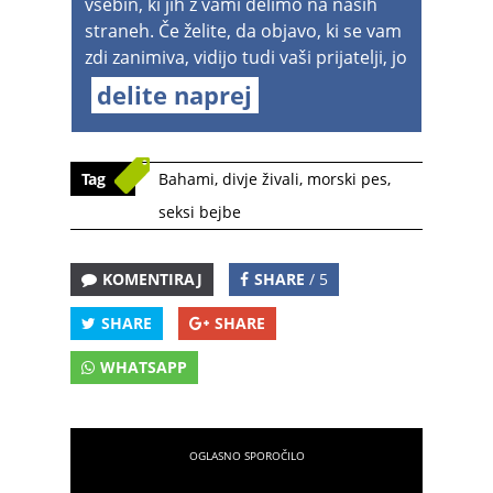
vsebin, ki jih z vami delimo na naših
straneh. Če želite, da objavo, ki se vam
zdi zanimiva, vidijo tudi vaši prijatelji, jo
delite naprej
Tag
Bahami
,
divje živali
,
morski pes
,
seksi bejbe
KOMENTIRAJ
SHARE
/ 5
SHARE
SHARE
WHATSAPP