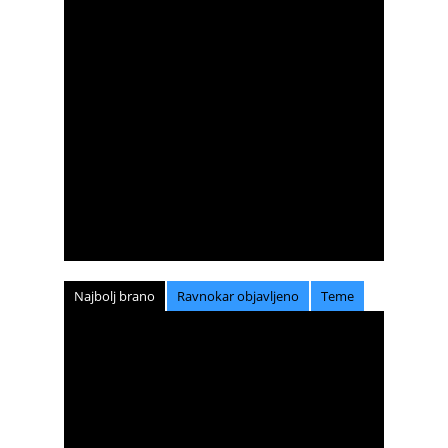
Najbolj brano
Ravnokar objavljeno
Teme