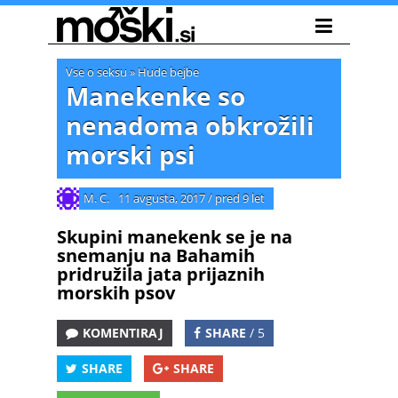
Vse o seksu
»
Hude bejbe
Manekenke so
nenadoma obkrožili
morski psi
M. C.
11 avgusta, 2017
/
pred 9 let
Skupini manekenk se je na
snemanju na Bahamih
pridružila jata prijaznih
morskih psov
KOMENTIRAJ
SHARE
/ 5
SHARE
SHARE