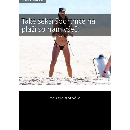
Take seksi športnice na
plaži so nam všeč!