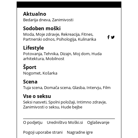
Aktualno
Bedarija dneva
Zanimivosti
Sodoben moški
Moda
Moje zdravje
Rekreacija
Fitnes
Partnerski odnos
Psihologija
Kulinarika
Lifestyle
Potovanja
Tehnika
Dizajn
Moj dom
Huda
arhitektura
Mobilnost
Šport
Nogomet
Košarka
Scena
Tuja scena
Domača scena
Glasba
Intervju
Film
Vse o seksu
Seksi nasveti
Spolni položaji
Intimno zdravje
Zanimivosti o seksu
Hude bejbe
O podjetju
Uredništvo Moški.si
Oglaševanje
Pogoji uporabe strani
Nagradne igre