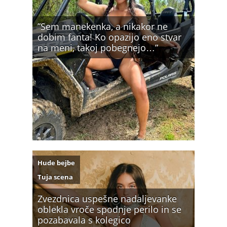
”Sem manekenka, a nikakor ne
dobim fanta! Ko opazijo eno stvar
na meni, takoj pobegnejo…”
Hude bejbe
Tuja scena
Zvezdnica uspešne nadaljevanke
oblekla vroče spodnje perilo in se
pozabavala s kolegico