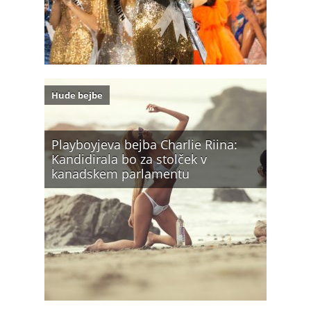
Hude bejbe
Playboyjeva bejba Charlie Riina:
Kandidirala bo za stolček v
kanadskem parlamentu