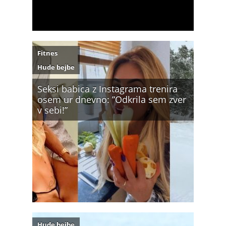
Fitnes
Hude bejbe
Seksi babica z Instagrama trenira
osem ur dnevno: ”Odkrila sem zver
v sebi!”
Hude bejbe