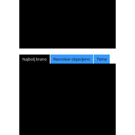
Najbolj brano
Ravnokar objavljeno
Teme