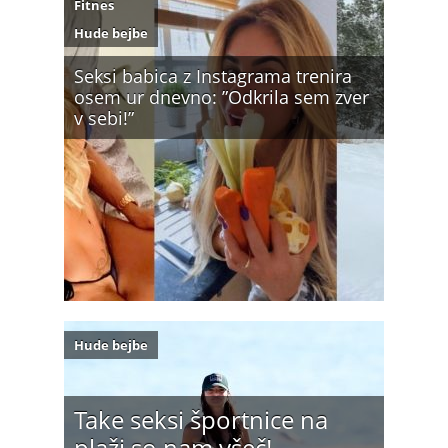
Fitnes
Hude bejbe
Seksi babica z Instagrama trenira
osem ur dnevno: ”Odkrila sem zver
v sebi!”
Hude bejbe
Take seksi športnice na
plaži so nam všeč!