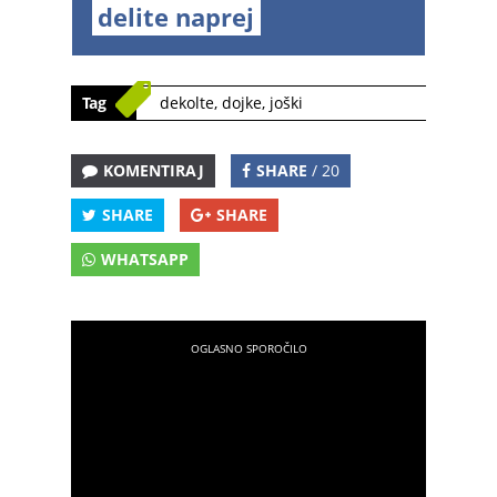
delite naprej
Tag
dekolte
,
dojke
,
joški
KOMENTIRAJ
SHARE
/ 20
SHARE
SHARE
WHATSAPP