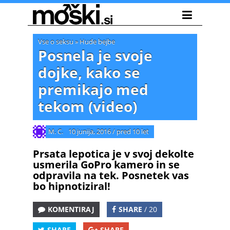
Vse o seksu
»
Hude bejbe
Posnela je svoje
dojke, kako se
premikajo med
tekom (video)
M. C.
10 junija, 2016
/
pred 10 let
Prsata lepotica je v svoj dekolte
usmerila GoPro kamero in se
odpravila na tek. Posnetek vas
bo hipnotiziral!
KOMENTIRAJ
SHARE
/ 20
SHARE
SHARE