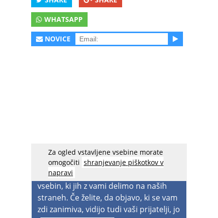
WHATSAPP
NOVICE
Za ogled vstavljene vsebine morate
acebook spreminja nastavitve
, zato
omogočiti
shranjevanje piškotkov v
napravi
boste v prihodnje lahko videvali manj
vsebin, ki jih z vami delimo na naših
straneh. Če želite, da objavo, ki se vam
zdi zanimiva, vidijo tudi vaši prijatelji, jo