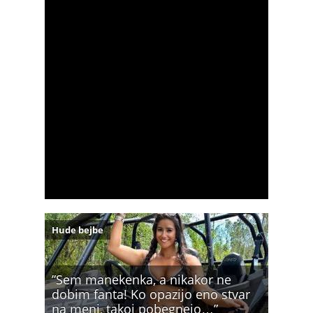
Hude bejbe
”Sem manekenka, a nikakor ne
dobim fanta! Ko opazijo eno stvar
na meni, takoj pobegnejo…”