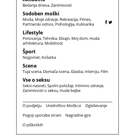
Bedarija dneva
Zanimivosti
Sodoben moški
Moda
Moje zdravje
Rekreacija
Fitnes
Partnerski odnos
Psihologija
Kulinarika
Lifestyle
Potovanja
Tehnika
Dizajn
Moj dom
Huda
arhitektura
Mobilnost
Šport
Nogomet
Košarka
Scena
Tuja scena
Domača scena
Glasba
Intervju
Film
Vse o seksu
Seksi nasveti
Spolni položaji
Intimno zdravje
Zanimivosti o seksu
Hude bejbe
O podjetju
Uredništvo Moški.si
Oglaševanje
Pogoji uporabe strani
Nagradne igre
O piškotkih