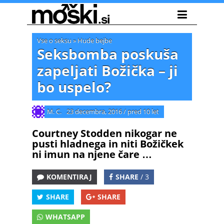
Vse o seksu
»
Hude bejbe
Seksbomba poskuša
zapeljati Božička – ji
bo uspelo?
M. C.
23 decembra, 2016
/
pred 10 let
Courtney Stodden nikogar ne
pusti hladnega in niti Božičkek
ni imun na njene čare …
KOMENTIRAJ
SHARE
/ 3
SHARE
SHARE
WHATSAPP