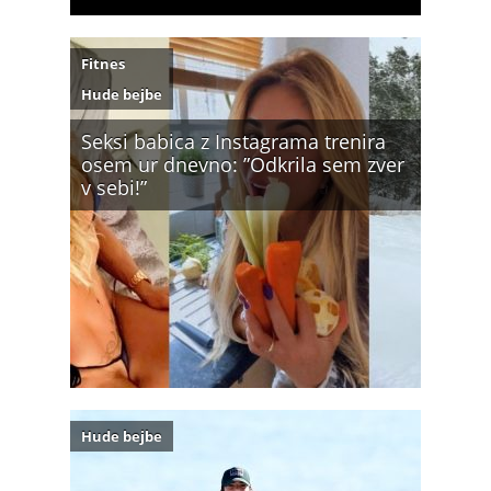
Fitnes
Hude bejbe
Seksi babica z Instagrama trenira
osem ur dnevno: ”Odkrila sem zver
v sebi!”
Hude bejbe