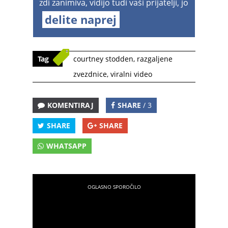
zdi zanimiva, vidijo tudi vaši prijatelji, jo
delite naprej
Tag
courtney stodden
,
razgaljene
zvezdnice
,
viralni video
KOMENTIRAJ
SHARE
/ 3
SHARE
SHARE
WHATSAPP