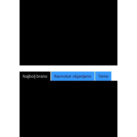
Najbolj brano
Ravnokar objavljeno
Teme