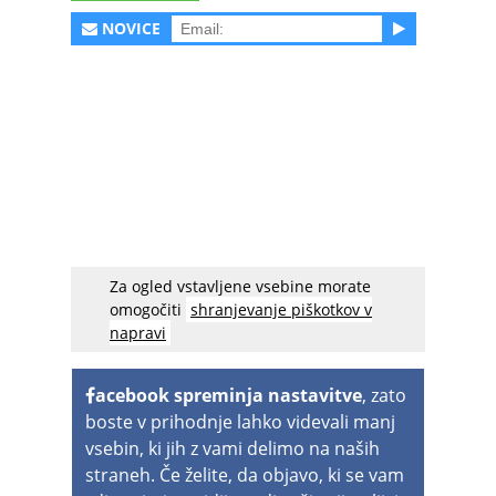
NOVICE
Za ogled vstavljene vsebine morate
Nismo vedeli za njene glasbene ambicije, pa je
omogočiti
shranjevanje piškotkov v
že postala naša najljubša pevka. Umakni se,
napravi
Mariah, prišla je nova kraljica božične glasbe!
acebook spreminja nastavitve
, zato
boste v prihodnje lahko videvali manj
vsebin, ki jih z vami delimo na naših
straneh. Če želite, da objavo, ki se vam