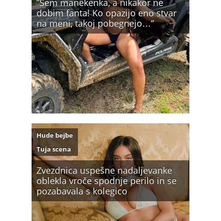
”Sem manekenka, a nikakor ne
dobim fanta! Ko opazijo eno stvar
na meni, takoj pobegnejo…”
Hude bejbe
Tuja scena
Zvezdnica uspešne nadaljevanke
oblekla vroče spodnje perilo in se
pozabavala s kolegico