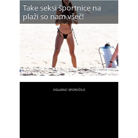
Take seksi športnice na
plaži so nam všeč!