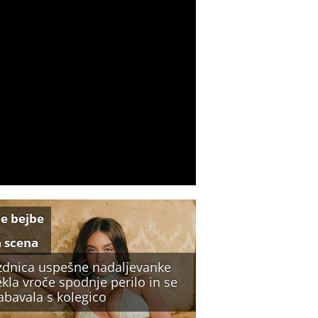
e bejbe
a scena
zdnica uspešne nadaljevanke
kla vroče spodnje perilo in se
abavala s kolegico