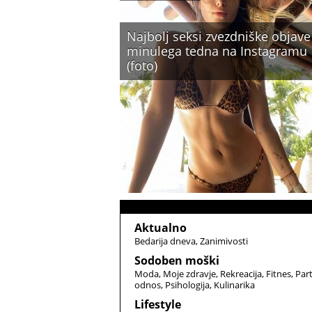
Najbolj seksi zvezdniške objave
minulega tedna na Instagramu
(foto)
Aktualno
Bedarija dneva
Zanimivosti
Sodoben moški
Moda
Moje zdravje
Rekreacija
Fitnes
Par
odnos
Psihologija
Kulinarika
Lifestyle