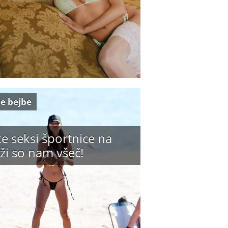
e bejbe
e seksi športnice na
ži so nam všeč!