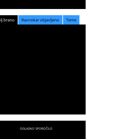
lj brano
Ravnokar objavljeno
Teme