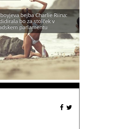
boyjeva bejba Charlie Riina:
idirala bo za stolček v
adskem parlamentu