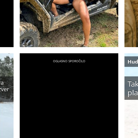
Hud
Tak
ra
zver
pla