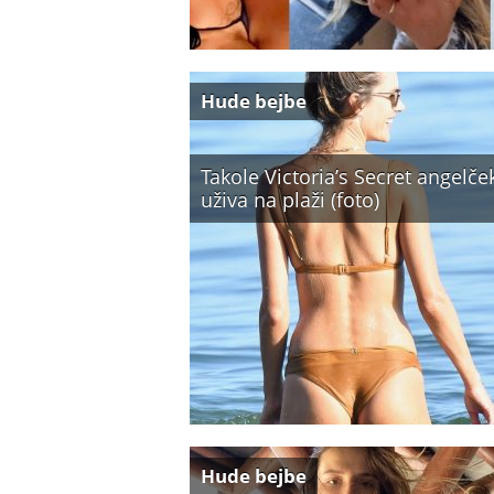
Hude bejbe
Takole Victoria’s Secret angelče
uživa na plaži (foto)
Hude bejbe