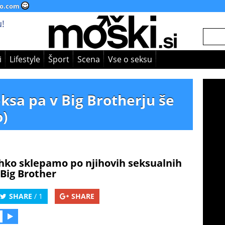
o.com
!
i
Lifestyle
Šport
Scena
Vse o seksu
ksa pa v Big Brotherju še
o)
lahko sklepamo po njihovih seksualnih
 Big Brother
SHARE
/ 1
SHARE