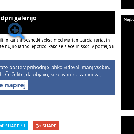
dpri galerijo
Najbo
ili) pikantni posnetki seksa med Marian Garcia Farjat in
e bujno latino lepotico, kako se sleče in skoči v posteljo k
 zato boste v prihodnje lahko videvali manj vsebin,
h. Če želite, da objavo, ki se vam zdi zanimiva,
te naprej
SHARE
/ 1
SHARE