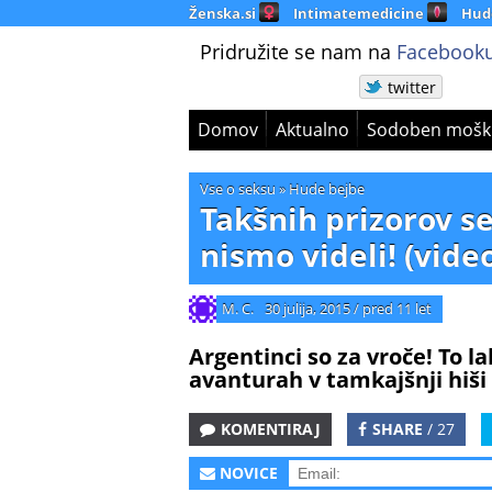
Ženska.si
Intimatemedicine
Hud
Pridružite se nam na
Facebooku
twitter
Domov
Aktualno
Sodoben mošk
Vse o seksu
»
Hude bejbe
Takšnih prizorov se
nismo videli! (vide
M. C.
30 julija, 2015
/
pred 11 let
Argentinci so za vroče! To 
avanturah v tamkajšnji hiši
KOMENTIRAJ
SHARE
/ 27
NOVICE