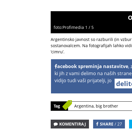
O
foto:Profimedia 1 / 5
Argentinsko javnost so razburili (in vzbur
sostanovalcem. Na fotografijah lahko vidit
‘cimru’.
acebook spreminja nastavitve
,
ki jih z vami delimo na naših strane
vidijo tudi vaši prijatelji, jo
deli
Tag
Argentina
,
big brother
KOMENTIRAJ
SHARE
/ 27