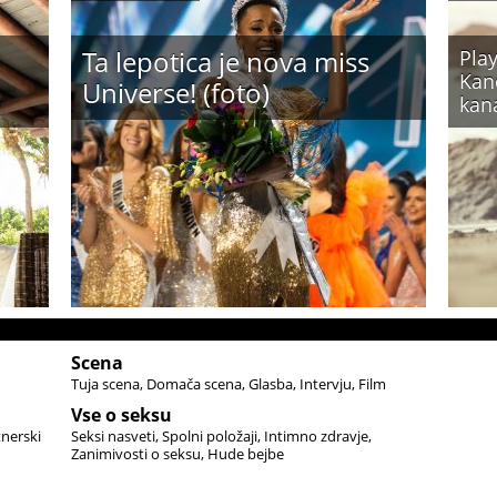
Ta lepotica je nova miss
Play
Kand
Universe! (foto)
kan
Scena
Tuja scena
Domača scena
Glasba
Intervju
Film
Vse o seksu
tnerski
Seksi nasveti
Spolni položaji
Intimno zdravje
Zanimivosti o seksu
Hude bejbe