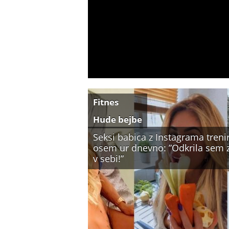
Fitnes
Hude bejbe
Seksi babica z Instagrama treni
osem ur dnevno: ”Odkrila sem 
v sebi!”