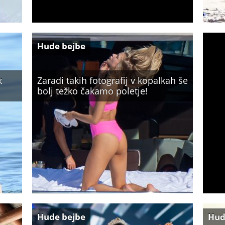
Hude bejbe
k
Zaradi takih fotografij v kopalkah še
bolj težko čakamo poletje!
Hude bejbe
Hud