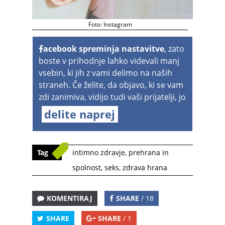
Foto: Instagram
acebook spreminja nastavitve
, zato
boste v prihodnje lahko videvali manj
vsebin, ki jih z vami delimo na naših
straneh. Če želite, da objavo, ki se vam
zdi zanimiva, vidijo tudi vaši prijatelji, jo
delite naprej
Tag
intimno zdravje
,
prehrana in
spolnost
,
seks
,
zdrava hrana
KOMENTIRAJ
SHARE
/ 18
SHARE
SHARE
/ 1