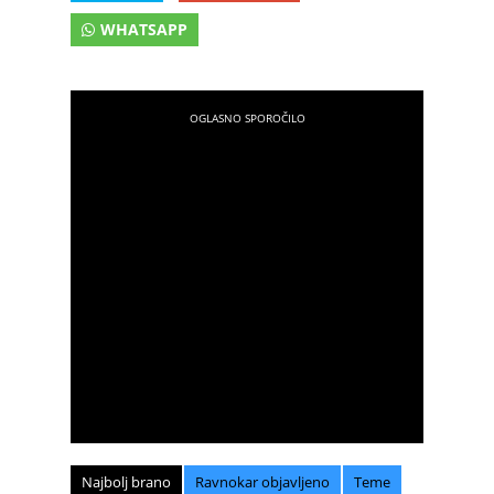
WHATSAPP
Najbolj brano
Ravnokar objavljeno
Teme