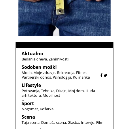
Aktualno
Bedarija dneva
Zanimivosti
Sodoben moški
Moda
Moje zdravje
Rekreacija
Fitnes
Partnerski odnos
Psihologija
Kulinarika
Lifestyle
Potovanja
Tehnika
Dizajn
Moj dom
Huda
arhitektura
Mobilnost
Šport
Nogomet
Košarka
Scena
Tuja scena
Domača scena
Glasba
Intervju
Film