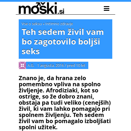
Vse o seksu
»
Intimno zdravje
Teh sedem živil vam
bo zagotovilo boljši
seks
A.G.
1 avgusta, 2016
/
pred 10 let
Znano je, da hrana zelo
pomembno vpliva na spolno
življenje. Afrodiziaki, kot so
ostrige, so že dobro znani,
obstaja pa tudi veliko (cenejših)
živil, ki vam lahko pomagajo pri
spolnem življenju. Teh sedem
živil vam bo pomagalo izboljšati
spolni užitek.