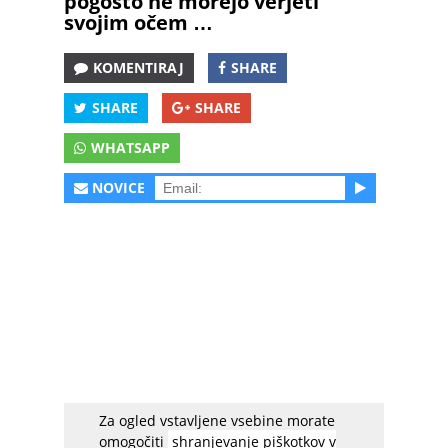
pogosto ne morejo verjeti
svojim očem …
KOMENTIRAJ
SHARE
SHARE
SHARE
WHATSAPP
NOVICE
Za ogled vstavljene vsebine morate
Če so korejske punce pač bolj sramežljive, so
omogočiti
shranjevanje piškotkov v