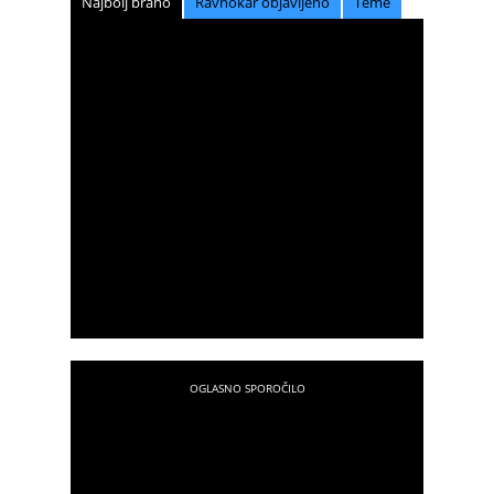
Najbolj brano
Ravnokar objavljeno
Teme