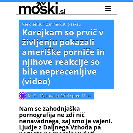
Vse o seksu
»
Zanimivosti o seksu
Korejkam so prvič v
življenju pokazali
ameriške porniče in
njihove reakcije so
bile neprecenljive
(video)
M. C.
13 januarja, 2016
/
pred 11 let
Nam se zahodnjaška
pornografija ne zdi nič
nenavadnega, saj smo je vajeni.
Ljudje z Daljnega Vzhoda pa