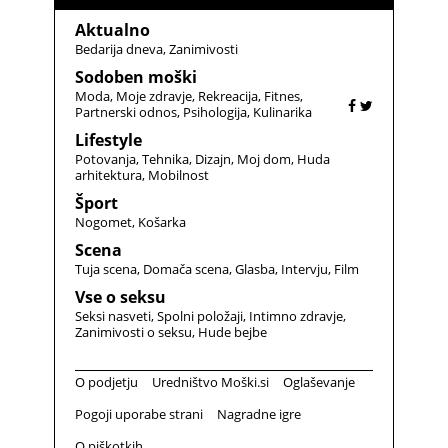
Aktualno
Bedarija dneva
Zanimivosti
Sodoben moški
Moda
Moje zdravje
Rekreacija
Fitnes
Partnerski odnos
Psihologija
Kulinarika
Lifestyle
Potovanja
Tehnika
Dizajn
Moj dom
Huda
arhitektura
Mobilnost
Šport
Nogomet
Košarka
Scena
Tuja scena
Domača scena
Glasba
Intervju
Film
Vse o seksu
Seksi nasveti
Spolni položaji
Intimno zdravje
Zanimivosti o seksu
Hude bejbe
O podjetju
Uredništvo Moški.si
Oglaševanje
Pogoji uporabe strani
Nagradne igre
O piškotkih