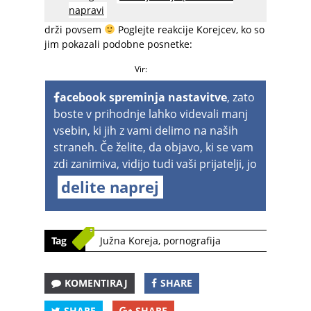
pa fantje zagotovo bolj navajeni na
napravi
zahodnjaško pornografijo, boste rekli. Pa ne
drži povsem
Poglejte reakcije Korejcev, ko so
jim pokazali podobne posnetke:
Vir:
acebook spreminja nastavitve
, zato
boste v prihodnje lahko videvali manj
vsebin, ki jih z vami delimo na naših
straneh. Če želite, da objavo, ki se vam
zdi zanimiva, vidijo tudi vaši prijatelji, jo
delite naprej
Tag
Južna Koreja
,
pornografija
KOMENTIRAJ
SHARE
SHARE
SHARE