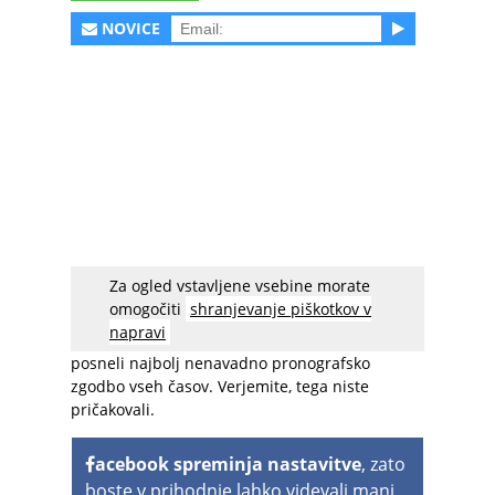
NOVICE
Za ogled vstavljene vsebine morate
Priljubljen igričarski Youtube kanal
omogočiti
shranjevanje piškotkov v
PrettyGrumpyBear
je objavil video zanimivega
napravi
projekta – v družabni igrici SIms 4 so namreč
posneli najbolj nenavadno pronografsko
zgodbo vseh časov. Verjemite, tega niste
pričakovali.
acebook spreminja nastavitve
, zato
boste v prihodnje lahko videvali manj