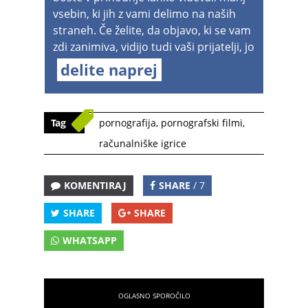
vsebin, ki jih z vami delimo na naših
straneh. Če želite, da objavo, ki se vam
zdi zanimiva, vidijo tudi vaši prijatelji, jo
delite naprej
Tag
pornografija
,
pornografski filmi
,
računalniške igrice
KOMENTIRAJ
SHARE
/ 7
SHARE
SHARE
WHATSAPP