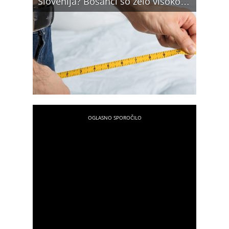
Slovenija? Bosanci so zelo visoko…