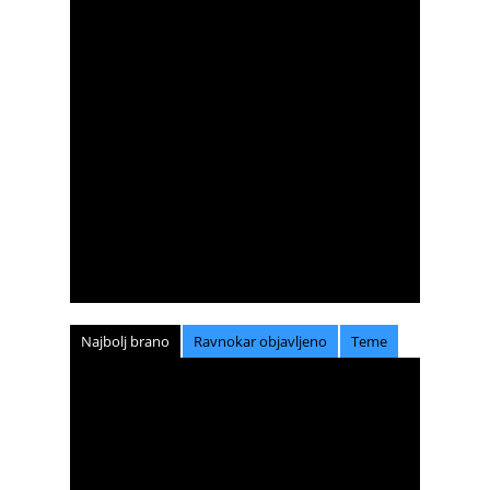
Najbolj brano
Ravnokar objavljeno
Teme