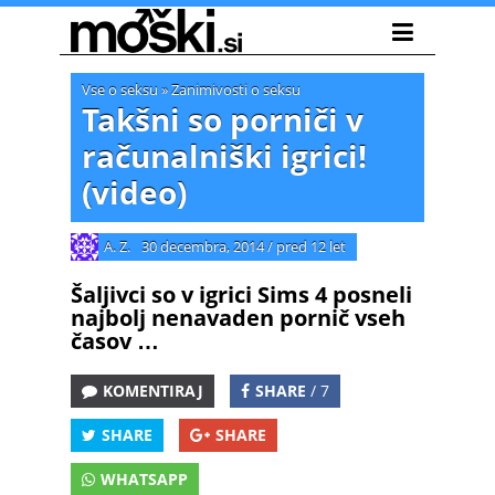
Vse o seksu
»
Zanimivosti o seksu
Takšni so porniči v
računalniški igrici!
(video)
A. Z.
30 decembra, 2014
/
pred 12 let
Šaljivci so v igrici Sims 4 posneli
najbolj nenavaden pornič vseh
časov …
KOMENTIRAJ
SHARE
/ 7
SHARE
SHARE
WHATSAPP