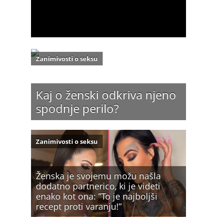
Zanimivosti o seksu
Kaj o ženski odkriva njeno
spodnje perilo?
Zanimivosti o seksu
Ženska je svojemu možu našla
dodatno partnerico, ki je videti
enako kot ona: ”To je najboljši
recept proti varanju!”