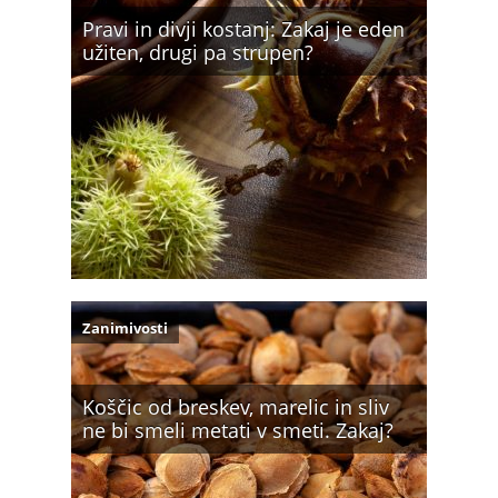
Pravi in divji kostanj: Zakaj je eden
užiten, drugi pa strupen?
Zanimivosti
Koščic od breskev, marelic in sliv
ne bi smeli metati v smeti. Zakaj?