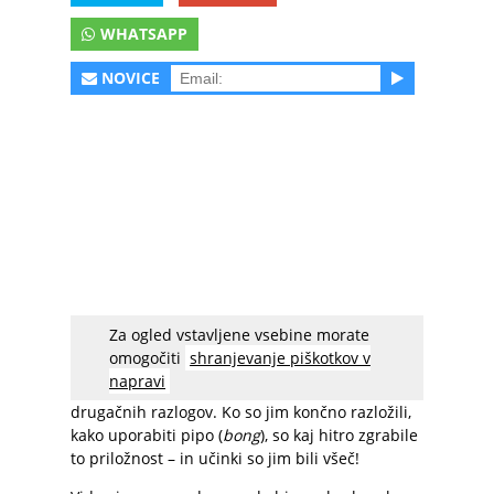
WHATSAPP
NOVICE
Za ogled vstavljene vsebine morate
Ustvarjalci videa so gospe najprej vprašali, ali
omogočiti
shranjevanje piškotkov v
so že kdaj kadile marihuano. Odgovorile so, da
napravi
še niso imele priložnosti, iz takšnih ali
drugačnih razlogov. Ko so jim končno razložili,
kako uporabiti pipo (
bong
), so kaj hitro zgrabile
to priložnost – in učinki so jim bili všeč!