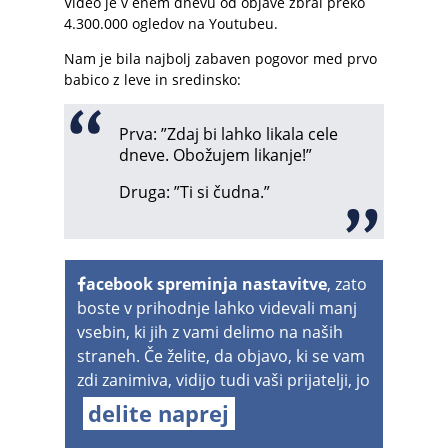
Video je v enem dnevu od objave zbral preko
4.300.000 ogledov na Youtubeu.
Nam je bila najbolj zabaven pogovor med prvo
babico z leve in sredinsko:
Prva: ”Zdaj bi lahko likala cele
dneve. Obožujem likanje!”
Druga: ”Ti si čudna.”
acebook spreminja nastavitve
, zato
boste v prihodnje lahko videvali manj
vsebin, ki jih z vami delimo na naših
straneh. Če želite, da objavo, ki se vam
zdi zanimiva, vidijo tudi vaši prijatelji, jo
delite naprej