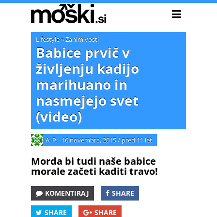
Lifestyle
»
Zanimivosti
Babice prvič v
življenju kadijo
marihuano in
nasmejejo svet
(video)
A. P.
16 novembra, 2015
/
pred 11 let
Morda bi tudi naše babice
morale začeti kaditi travo!
KOMENTIRAJ
SHARE
SHARE
SHARE