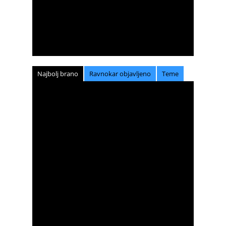
Najbolj brano
Ravnokar objavljeno
Teme