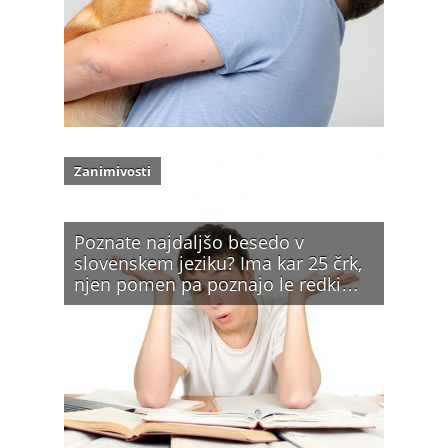
Zanimivosti
Poznate najdaljšo besedo v
slovenskem jeziku? Ima kar 25 črk,
njen pomen pa poznajo le redki…