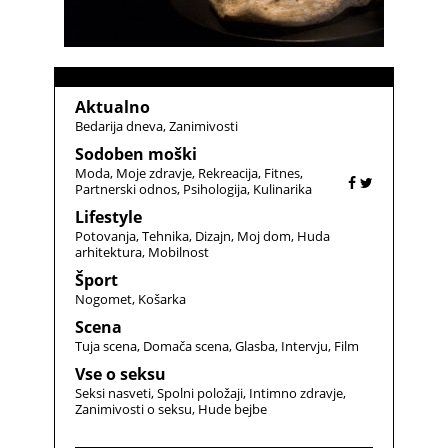
Aktualno
Bedarija dneva
Zanimivosti
Sodoben moški
Moda
Moje zdravje
Rekreacija
Fitnes
Partnerski odnos
Psihologija
Kulinarika
Lifestyle
Potovanja
Tehnika
Dizajn
Moj dom
Huda
arhitektura
Mobilnost
Šport
Nogomet
Košarka
Scena
Tuja scena
Domača scena
Glasba
Intervju
Film
Vse o seksu
Seksi nasveti
Spolni položaji
Intimno zdravje
Zanimivosti o seksu
Hude bejbe