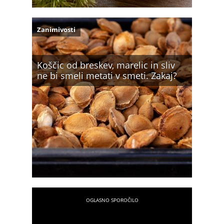
Zanimivosti
Koščic od breskev, marelic in sliv
ne bi smeli metati v smeti. Zakaj?