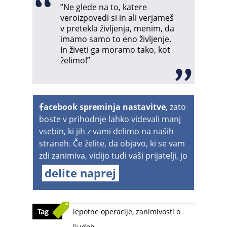
”Ne glede na to, katere
veroizpovedi si in ali verjameš
v pretekla življenja, menim, da
imamo samo to eno življenje.
In živeti ga moramo tako, kot
želimo!”
acebook spreminja nastavitve
, zato
boste v prihodnje lahko videvali manj
vsebin, ki jih z vami delimo na naših
straneh. Če želite, da objavo, ki se vam
zdi zanimiva, vidijo tudi vaši prijatelji, jo
delite naprej
Tag
lepotne operacije
,
zanimivosti o
ljudeh