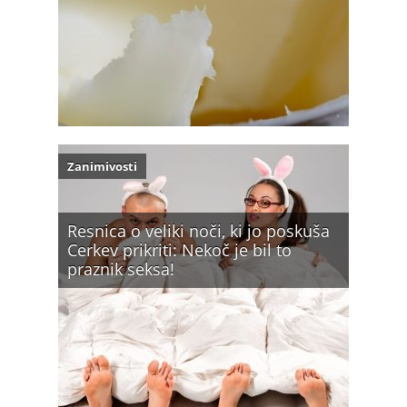
Zanimivosti
Resnica o veliki noči, ki jo poskuša
Cerkev prikriti: Nekoč je bil to
praznik seksa!