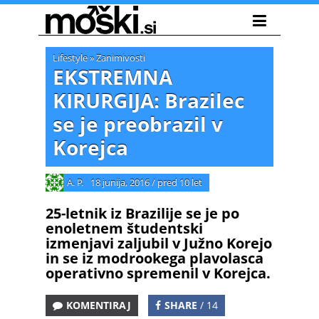
Lifestyle
»
Zanimivosti
EKSTREMNA
KIRURGIJA: Brazilec
se je preobrazil v
Korejca
A. P.
18 junija, 2016
/
pred 10 let
25-letnik iz Brazilije se je po
enoletnem študentski
izmenjavi zaljubil v Južno Korejo
in se iz modrookega plavolasca
operativno spremenil v Korejca.
KOMENTIRAJ
SHARE
/ 14