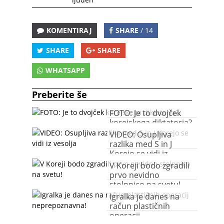
KOMENTIRAJ
SHARE
/ 14
SHARE
SHARE
WHATSAPP
Preberite še
FOTO: Je to dvojček
korejskega diktatorja?
VIDEO: Osupljiva
razlika med S in J
Korejo se vidi iz
vesolja
V Koreji bodo zgradili
prvo nevidno
stolpnico na svetu!
Igralka je danes na
račun plastičnih
operacij