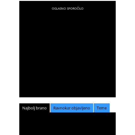
neprepoznavna!
Najbolj brano
Ravnokar objavljeno
Teme