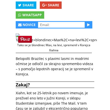
SHARE
SHARE
WHATSAPP
NOVICE
Tako se je blondinec Max, na levi, spremenil v Korejca
Xiahna
Belopolti Brazilec s plavimi lasmi in modrimi
očmise je odločil za skrajno spremembo videza
– s pomočjo lepotnih operacij se je spremenil v
Korejca.
Zakaj?
Xiahn, kot se 25-letnik po novem imenuje, je
preživel eno leto v Južni Koreji, v sklopu
študentske izmenjave, piše
The Mail
. V tem
času se je zaljubil v ekscentrično popularno