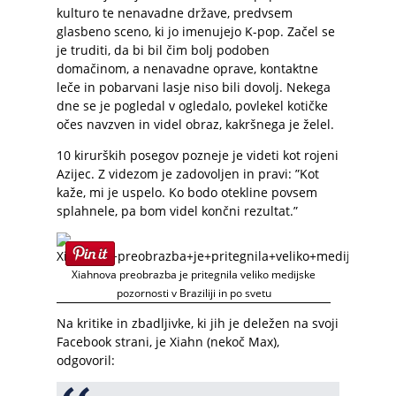
kulturo te nenavadne države, predvsem
glasbeno sceno, ki jo imenujejo K-pop. Začel se
je truditi, da bi bil čim bolj podoben
domačinom, a nenavadne oprave, kontaktne
leče in pobarvani lasje niso bili dovolj. Nekega
dne se je pogledal v ogledalo, povlekel kotičke
očes navzven in videl obraz, kakršnega je želel.
10 kirurških posegov pozneje je videti kot rojeni
Azijec. Z videzom je zadovoljen in pravi: ”Kot
kaže, mi je uspelo. Ko bodo otekline povsem
splahnele, pa bom videl končni rezultat.”
Xiahnova preobrazba je pritegnila veliko medijske
pozornosti v Braziliji in po svetu
Na kritike in zbadljivke, ki jih je deležen na svoji
Facebook strani, je Xiahn (nekoč Max),
odgovoril: