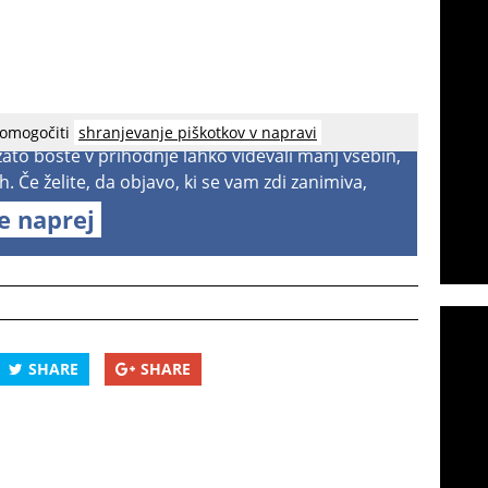
 omogočiti
shranjevanje piškotkov v napravi
 zato boste v prihodnje lahko videvali manj vsebin,
h. Če želite, da objavo, ki se vam zdi zanimiva,
te naprej
SHARE
SHARE