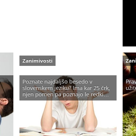
Zanimivosti
Zan
Poznate najdaljšo besedo v
Prav
slovenskem jeziku? Ima kar 25 črk,
užit
njen pomen pa poznajo le redki…