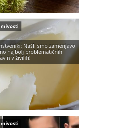
imivosti
nstveniki: Našli smo zamenjavo
eno najbolj problematičnih
avin v živilih!
imivosti