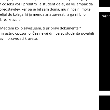
m odseku vozil prehitro, je študent dejal, da ve, ampak da
 predstavitev, ker pa je bil sam doma, mu nihče ni mogel
ljal do kolega, ki jo menda zna zavezati, a ga ni bilo
Najbo
brez kravate.
: ”Medtem ko jo zavezujem, ti pripravi dokumente.”
 in ustno opozorilo. Čez nekaj dni pa so študenta povabili
ravilno zavezati kravato.