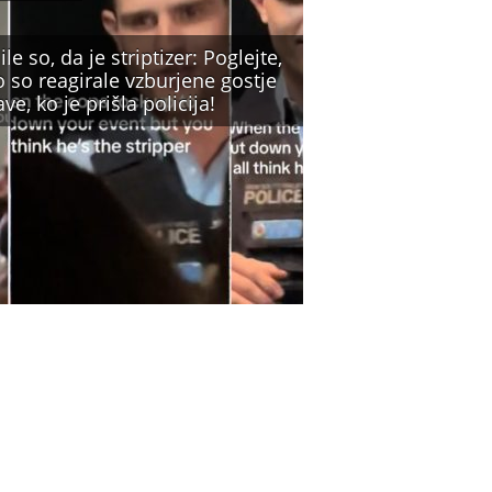
ile so, da je striptizer: Poglejte,
 so reagirale vzburjene gostje
ve, ko je prišla policija!