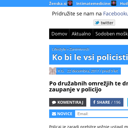
Ženska.si
Intimatemedicine
Hud
Pridružite se nam na
Facebooku
twitter
Domov
Aktualno
Sodoben mošk
Lifestyle
»
Zanimivosti
Ko bi le vsi policis
R.G.
22 decembra, 2017
/
pred 9 let
Po družabnih omrežjih te dn
zaupanje v policijo
KOMENTIRAJ
SHARE
/ 196
NOVICE
Policaj je zaradi prehitre vožnje ustavil