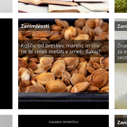
Zanimivosti
Zan
Koščic od breskev, marelic in sliv
Zna
ne bi smeli metati v smeti. Zakaj?
za 
sest
Zan