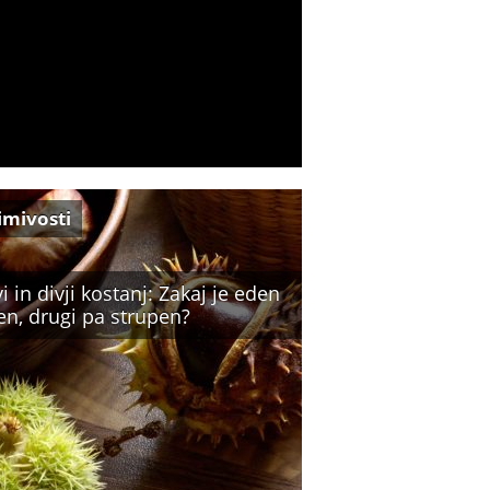
imivosti
i in divji kostanj: Zakaj je eden
en, drugi pa strupen?