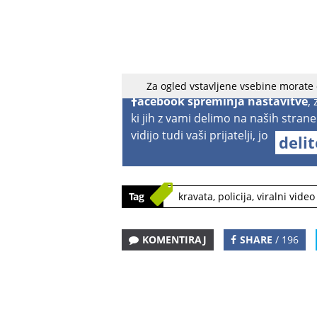
Za ogled vstavljene vsebine morate
acebook spreminja nastavitve
,
ki jih z vami delimo na naših strane
vidijo tudi vaši prijatelji, jo
deli
Tag
kravata
,
policija
,
viralni video
KOMENTIRAJ
SHARE
/ 196