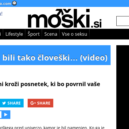
o.com
!
i
Lifestyle
Šport
Scena
Vse o seksu
ti bili tako človeški… (video)
i kroži posnetek, ki bo povrnil vaše
SHARE
SHARE
 moškega pred univerzo, kamor je bil namenjen. Ko ga je