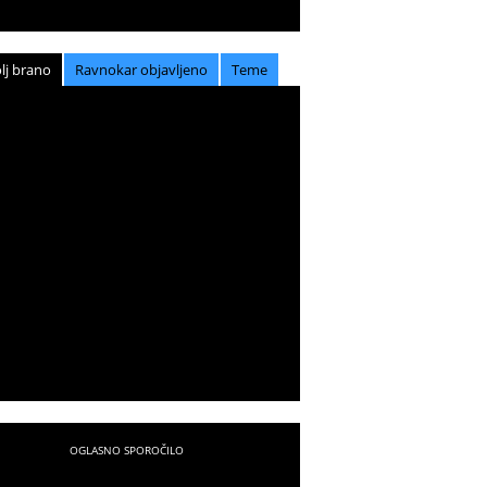
lj brano
Ravnokar objavljeno
Teme