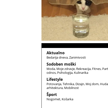
Aktualno
Bedarija dneva
Zanimivosti
Sodoben moški
Moda
Moje zdravje
Rekreacija
Fitnes
Par
odnos
Psihologija
Kulinarika
Lifestyle
Potovanja
Tehnika
Dizajn
Moj dom
Huda
arhitektura
Mobilnost
Šport
Nogomet
Košarka