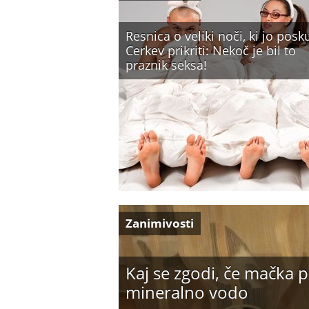
Resnica o veliki noči, ki jo posk
Cerkev prikriti: Nekoč je bil to
praznik seksa!
Zanimivosti
Kaj se zgodi, če mačka p
mineralno vodo