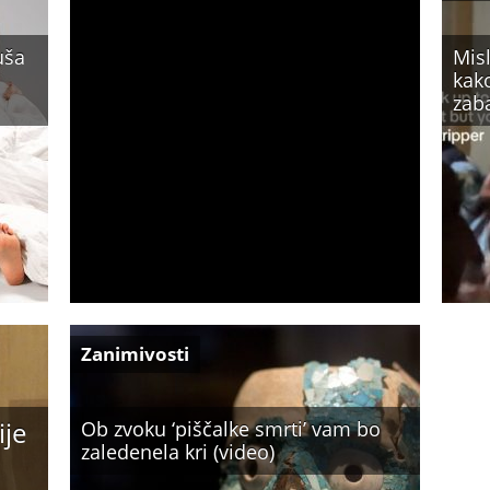
uša
Misl
kako
zaba
Zanimivosti
ije
Ob zvoku ‘piščalke smrti’ vam bo
zaledenela kri (video)