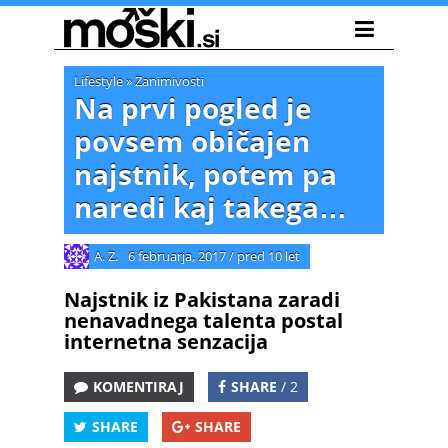
Lifestyle
»
Zanimivosti
Na prvi pogled je
povsem običajen
najstnik, potem pa
naredi kaj takega…
A. Z.
6 februarja, 2017
/
pred 10 let
Najstnik iz Pakistana zaradi
nenavadnega talenta postal
internetna senzacija
KOMENTIRAJ
SHARE
/ 2
SHARE
SHARE