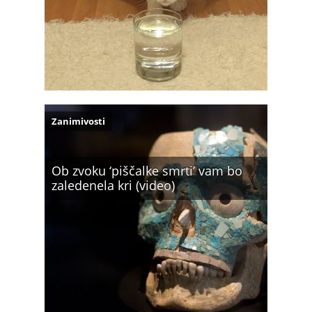
Zanimivosti
Ob zvoku ‘piščalke smrti’ vam bo
zaledenela kri (video)