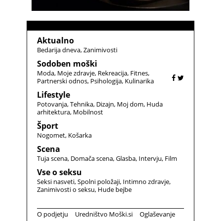
Aktualno
Bedarija dneva
Zanimivosti
Sodoben moški
Moda
Moje zdravje
Rekreacija
Fitnes
Partnerski odnos
Psihologija
Kulinarika
Lifestyle
Potovanja
Tehnika
Dizajn
Moj dom
Huda
arhitektura
Mobilnost
Šport
Nogomet
Košarka
Scena
Tuja scena
Domača scena
Glasba
Intervju
Film
Vse o seksu
Seksi nasveti
Spolni položaji
Intimno zdravje
Zanimivosti o seksu
Hude bejbe
O podjetju
Uredništvo Moški.si
Oglaševanje