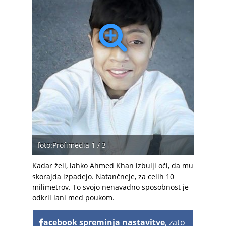
foto:Profimedia 1 / 3
Kadar želi, lahko Ahmed Khan izbulji oči, da mu
skorajda izpadejo. Natančneje, za celih 10
milimetrov. To svojo nenavadno sposobnost je
odkril lani med poukom.
acebook spreminja nastavitve
, zato