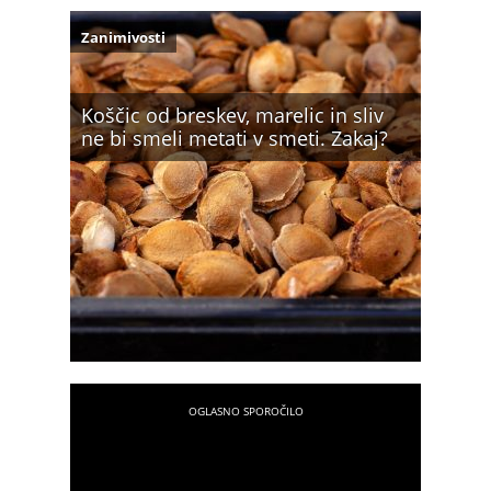
Zanimivosti
Koščic od breskev, marelic in sliv
ne bi smeli metati v smeti. Zakaj?