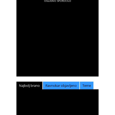
Najbolj brano
Ravnokar objavljeno
Teme