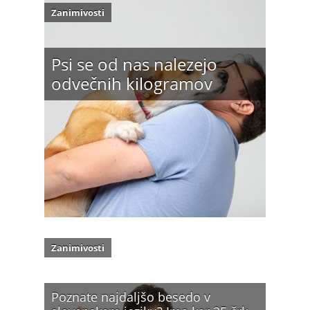
Zanimivosti
Psi se od nas nalezejo
odvečnih kilogramov
Zanimivosti
Poznate najdaljšo besedo v