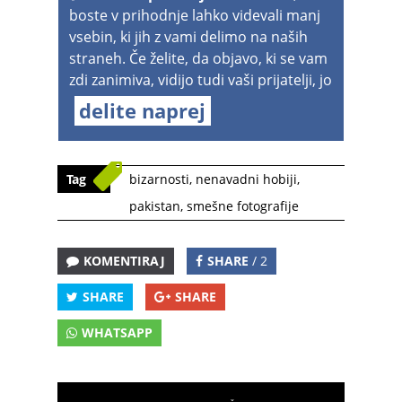
boste v prihodnje lahko videvali manj
vsebin, ki jih z vami delimo na naših
straneh. Če želite, da objavo, ki se vam
zdi zanimiva, vidijo tudi vaši prijatelji, jo
delite naprej
Tag
bizarnosti
,
nenavadni hobiji
,
pakistan
,
smešne fotografije
KOMENTIRAJ
SHARE
/ 2
SHARE
SHARE
WHATSAPP