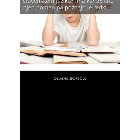
slovenskem jeziku? Ima kar 25 črk,
njen pomen pa poznajo le redki…