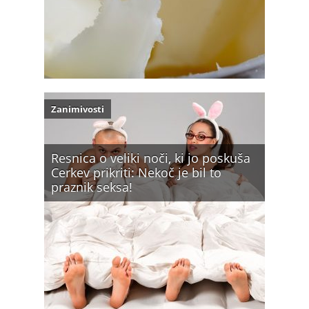
Zanimivosti
Resnica o veliki noči, ki jo poskuša
Cerkev prikriti: Nekoč je bil to
praznik seksa!