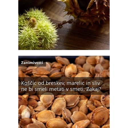
Zanimivosti
Koščic od breskev, marelic in sliv
ne bi smeli metati v smeti. Zakaj?