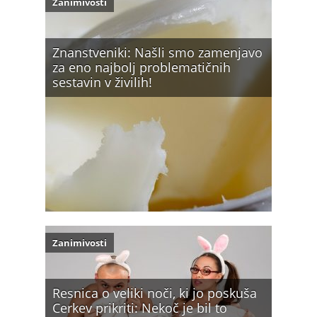
Zanimivosti
Znanstveniki: Našli smo zamenjavo
za eno najbolj problematičnih
sestavin v živilih!
Zanimivosti
Resnica o veliki noči, ki jo poskuša
Cerkev prikriti: Nekoč je bil to