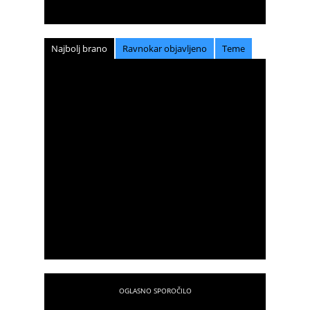
Najbolj brano
Ravnokar objavljeno
Teme