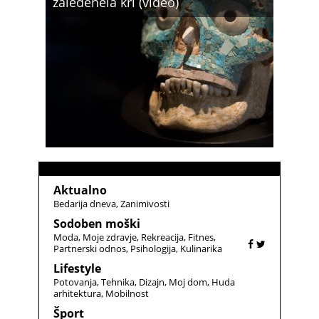
zaledenela kri (video)
Aktualno
Bedarija dneva
Zanimivosti
Sodoben moški
Moda
Moje zdravje
Rekreacija
Fitnes
Partnerski odnos
Psihologija
Kulinarika
Lifestyle
Potovanja
Tehnika
Dizajn
Moj dom
Huda
arhitektura
Mobilnost
Šport