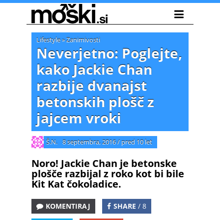
Lifestyle
»
Zanimivosti
Neverjetno: Poglejte,
kako Jackie Chan
razbije dvanajst
betonskih plošč z
jajcem vroki
Š.N.
8 septembra, 2016
/
pred 10 let
Noro! Jackie Chan je betonske
plošče razbijal z roko kot bi bile
Kit Kat čokoladice.
KOMENTIRAJ
SHARE
/ 8