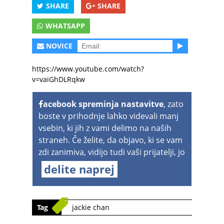
SHARE
SHARE
WHATSAPP
NOVICE
https://www.youtube.com/watch?
v=vaiGhDLRqkw
acebook spreminja nastavitve
, zato
boste v prihodnje lahko videvali manj
vsebin, ki jih z vami delimo na naših
straneh. Če želite, da objavo, ki se vam
zdi zanimiva, vidijo tudi vaši prijatelji, jo
delite naprej
Tag
jackie chan