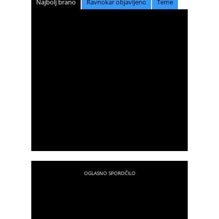
Najbolj brano
Ravnokar objavljeno
Teme