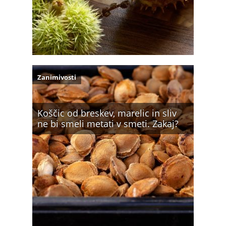
Zanimivosti
Koščic od breskev, marelic in sliv
ne bi smeli metati v smeti. Zakaj?