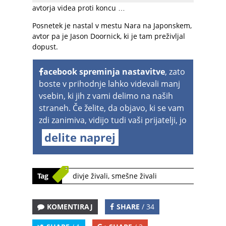
avtorja videa proti koncu …
Posnetek je nastal v mestu Nara na Japonskem,
avtor pa je Jason Doornick, ki je tam preživljal
dopust.
acebook spreminja nastavitve
, zato
boste v prihodnje lahko videvali manj
vsebin, ki jih z vami delimo na naših
straneh. Če želite, da objavo, ki se vam
zdi zanimiva, vidijo tudi vaši prijatelji, jo
delite naprej
Tag
divje živali
,
smešne živali
KOMENTIRAJ
SHARE
/ 34