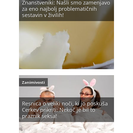
Znanstveniki: Našli smo zamenjavo
za eno najbolj problematičnih
sestavin v živilih!
Zanimivosti
Resnica o veliki noči, ki jo poskuša
Cerkev prikriti: Nekoč je bil to
praznik seksa!