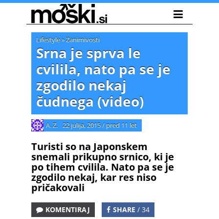
Lifestyle
»
Zanimivosti
Srna je sprva le
cvilila, nato pa se je
zgodilo nekaj
čudnega (video)
A. Z.
22 julija, 2015
/
pred 11 let
Turisti so na Japonskem
snemali prikupno srnico, ki je
po tihem cvilila. Nato pa se je
zgodilo nekaj, kar res niso
pričakovali
KOMENTIRAJ
SHARE
/ 34