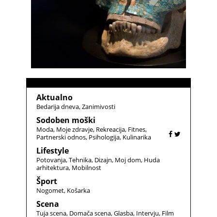
Aktualno
Bedarija dneva
Zanimivosti
Sodoben moški
Moda
Moje zdravje
Rekreacija
Fitnes
Partnerski odnos
Psihologija
Kulinarika
Lifestyle
Potovanja
Tehnika
Dizajn
Moj dom
Huda
arhitektura
Mobilnost
Šport
Nogomet
Košarka
Scena
Tuja scena
Domača scena
Glasba
Intervju
Film