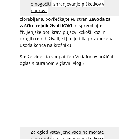
omogočiti
shranjevanje piškotkov v
prijateljev več ne morejo jesti. Če bi tudi vi radi
napravi
pomagali bitjem, ki so v naši družbi pogosto
zlorabljana, povšečkajte FB stran
Zavoda za
zaščito rejnih živali KOKI
in spremljajte
življenjske poti krav, pujsov, kokoši, koz in
drugih rejnih živali, ki jim je bila prizanesena
usoda konca na krožniku.
Ste že videli ta simpatičen Vodafonov božični
oglas s puranom v glavni vlogi?
Za ogled vstavljene vsebine morate
acebook spreminja nastavitve
, zato
omogočiti
shranjevanje piškotkov v