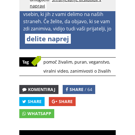
napravi
boste v prihodnje lahko videvali manj
vsebin, ki jih z vami delimo na naših
straneh. Če želite, da objavo, ki se vam
zdi zanimiva, vidijo tudi vaši prijatelji, jo
delite naprej
Tag
pomoč živalim
,
puran
,
veganstvo
,
viralni video
,
zanimivosti o živalih
KOMENTIRAJ
SHARE
/ 64
SHARE
SHARE
WHATSAPP