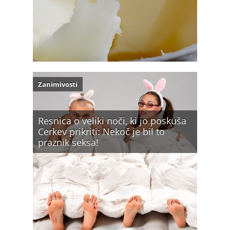
Zanimivosti
Resnica o veliki noči, ki jo poskuša
Cerkev prikriti: Nekoč je bil to
praznik seksa!