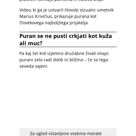
Video, ki ga je ustvaril litovski vizualni umetnik
Marius Krivičius, prikazuje purana kot
človekovega najboljšega prijatelja.
Puran se ne pusti crkjati kot kuža
ali muc?
Pa kaj še! Kot izjemno družabne živali imajo
purani zelo radi dotik in bližino – če so tega
seveda vajeni.
Za ogled vstavljene vsebine morate
Vse več Slovencev je ugotovilo, da svojih