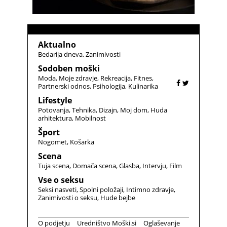
Aktualno
Bedarija dneva
Zanimivosti
Sodoben moški
Moda
Moje zdravje
Rekreacija
Fitnes
Partnerski odnos
Psihologija
Kulinarika
Lifestyle
Potovanja
Tehnika
Dizajn
Moj dom
Huda
arhitektura
Mobilnost
Šport
Nogomet
Košarka
Scena
Tuja scena
Domača scena
Glasba
Intervju
Film
Vse o seksu
Seksi nasveti
Spolni položaji
Intimno zdravje
Zanimivosti o seksu
Hude bejbe
O podjetju
Uredništvo Moški.si
Oglaševanje