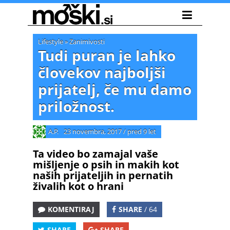
Lifestyle
»
Zanimivosti
Tudi puran je lahko
človekov najboljši
prijatelj, če mu damo
priložnost.
A.P.
23 novembra, 2017
/
pred 9 let
Ta video bo zamajal vaše
mišljenje o psih in makih kot
naših prijateljih in pernatih
živalih kot o hrani
KOMENTIRAJ
SHARE
/ 64
SHARE
SHARE