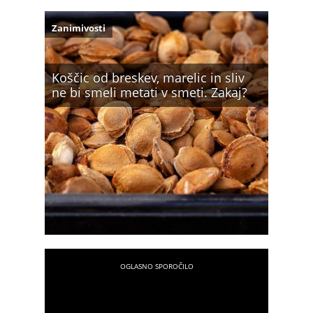
Zanimivosti
Koščic od breskev, marelic in sliv
ne bi smeli metati v smeti. Zakaj?