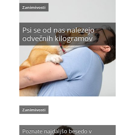
Zanimivosti
Psi se od nas nalezejo
odvečnih kilogramov
Zanimivosti
Poznate najdaljšo besedo v