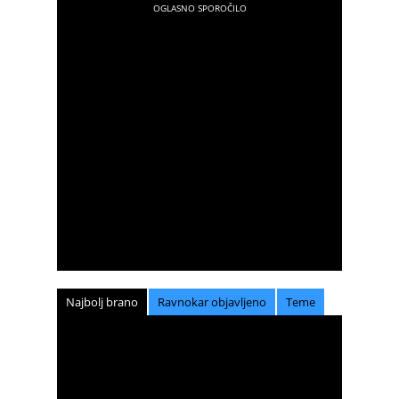
Najbolj brano
Ravnokar objavljeno
Teme