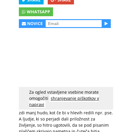
WHATSAPP
NOVICE
Za ogled vstavljene vsebine morate
Ljudje radi podcenjujemo kokoši, purane, gosi
omogočiti
shranjevanje piškotkov v
in race kot manj inteligentne, zato se nam
napravi
njihovo trpljenje v mesno pridelovalni industriji
zdi manj hudo, kot če bi v hlevih redili npr. pse.
A ljudje, ki so perjadi dali priložnost za
življenje, so hitro ugotovili, da se pod pisanim
plaščem skrivajo pametna in čuteča bitja.