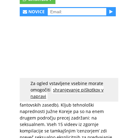
NOVICE
Za ogled vstavljene vsebine morate
Korejski pop oz. K-pop je z leti postal
omogočiti
shranjevanje piškotkov v
priljubljen po vsem svetu (ja, tudi v Sloveniji se
napravi
najde kakšen oboževalec katere od dekliških ali
fantovskih zasedb). Kljub tehnološki
naprednosti Južne Koreje pa so na enem
drugem področju precej zadržani: na
seksualnem. Vseh 15 videev iz zgornje
kompilacije se tamkajšnjim ‘cenzorjem’ zdi
preveč seksualno eksplicitnih za predvajanje