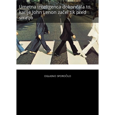
Umetna inteligenca dokončala to,
kar je John Lenon začel tik pred
smrtjo