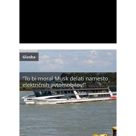
Glasba
”To bi moral Musk delati namesto
električnih avtomobilov!”