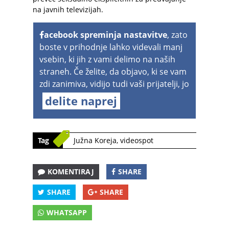
na javnih televizijah.
acebook spreminja nastavitve
, zato
boste v prihodnje lahko videvali manj
vsebin, ki jih z vami delimo na naših
straneh. Če želite, da objavo, ki se vam
zdi zanimiva, vidijo tudi vaši prijatelji, jo
delite naprej
Tag
Južna Koreja
,
videospot
KOMENTIRAJ
SHARE
SHARE
SHARE
WHATSAPP