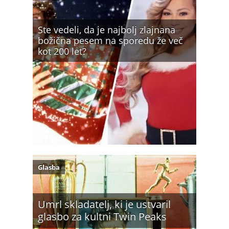
Ste vedeli, da je najbolj zlajnana
božična pesem na sporedu že več
kot 200 let?
Glasba
Umrl skladatelj, ki je ustvaril
glasbo za kultni Twin Peaks