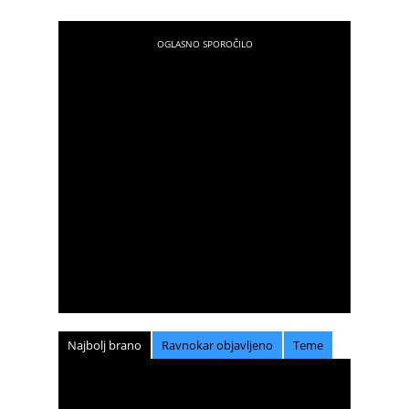
Najbolj brano
Ravnokar objavljeno
Teme