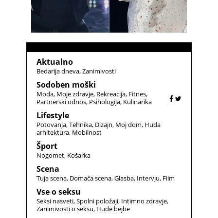
Aktualno
Bedarija dneva
Zanimivosti
Sodoben moški
Moda
Moje zdravje
Rekreacija
Fitnes
Partnerski odnos
Psihologija
Kulinarika
Lifestyle
Potovanja
Tehnika
Dizajn
Moj dom
Huda
arhitektura
Mobilnost
Šport
Nogomet
Košarka
Scena
Tuja scena
Domača scena
Glasba
Intervju
Film
Vse o seksu
Seksi nasveti
Spolni položaji
Intimno zdravje
Zanimivosti o seksu
Hude bejbe