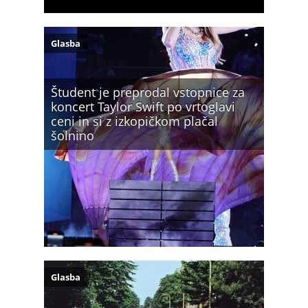
Glasba
Študent je preprodal vstopnice za
koncert Taylor Swift po vrtoglavi
ceni in si z izkopičkom plačal
šolnino
Glasba