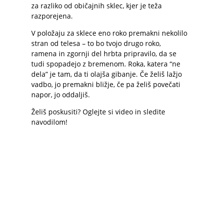
za razliko od običajnih sklec, kjer je teža
razporejena.
V položaju za sklece eno roko premakni nekolilo
stran od telesa – to bo tvojo drugo roko,
ramena in zgornji del hrbta pripravilo, da se
tudi spopadejo z bremenom. Roka, katera “ne
dela” je tam, da ti olajša gibanje. Če želiš lažjo
vadbo, jo premakni bližje, če pa želiš povečati
napor, jo oddaljiš.
Želiš poskusiti
?
Oglejte si
video in
sledite
navodilom
!