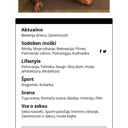
Aktualno
Bedarija dneva
Zanimivosti
Sodoben moški
Moda
Moje zdravje
Rekreacija
Fitnes
Partnerski odnos
Psihologija
Kulinarika
Lifestyle
Potovanja
Tehnika
Dizajn
Moj dom
Huda
arhitektura
Mobilnost
Šport
Nogomet
Košarka
Scena
Tuja scena
Domača scena
Glasba
Intervju
Film
Vse o seksu
Seksi nasveti
Spolni položaji
Intimno zdravje
Zanimivosti o seksu
Hude bejbe