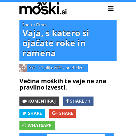
Šport
»
Fitnes
Vaja, s katero si
ojačate roke in
ramena
R.G.
17 julija, 2023
/
pred 3 leta
Večina moških te vaje ne zna
pravilno izvesti.
KOMENTIRAJ
SHARE
/ 1
SHARE
SHARE
WHATSAPP