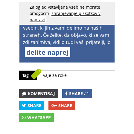
Za ogled vstavljene vsebine morate
acebook spreminja nastavitve
, zato
omogočiti
shranjevanje piškotkov v
napravi
boste v prihodnje lahko videvali manj
vsebin, ki jih z vami delimo na naših
straneh. Če želite, da objavo, ki se vam
zdi zanimiva, vidijo tudi vaši prijatelji, jo
delite naprej
Tag
vaje za roke
KOMENTIRAJ
SHARE
/ 1
SHARE
SHARE
WHATSAPP