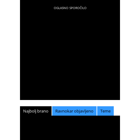
Najbolj brano
Ravnokar objavljeno
Teme