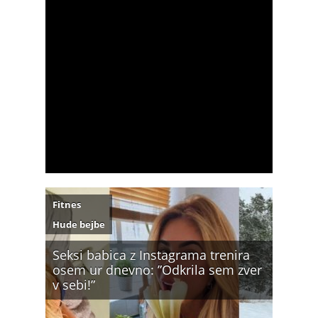
Fitnes
Hude bejbe
Seksi babica z Instagrama trenira
osem ur dnevno: ”Odkrila sem zver
v sebi!”