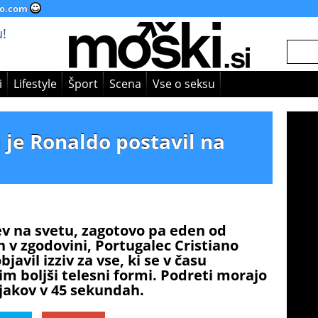
o.com
!
i
Lifestyle
Šport
Scena
Vse o seksu
a je Ronaldo postavil na
v na svetu, zagotovo pa eden od
ih v zgodovini, Portugalec Cristiano
avil izziv za vse, ki se v času
im boljši telesni formi. Podreti morajo
jakov v 45 sekundah.