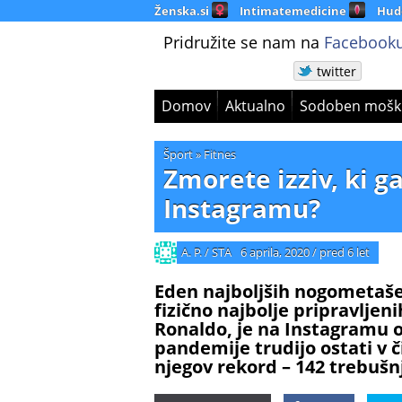
Ženska.si
Intimatemedicine
Hud
Pridružite se nam na
Facebooku
twitter
Domov
Aktualno
Sodoben mošk
Šport
»
Fitnes
Zmorete izziv, ki g
Instagramu?
A. P. / STA
6 aprila, 2020
/
pred 6 let
Eden najboljših nogometaše
fizično najbolje pripravljen
Ronaldo, je na Instagramu obj
pandemije trudijo ostati v č
njegov rekord – 142 trebušn