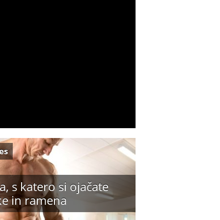
es
a, s katero si ojačate
ke in ramena