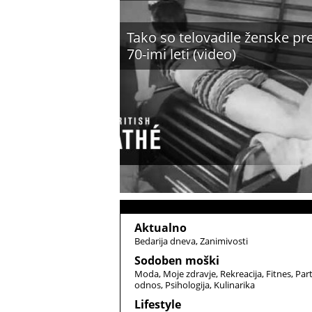
Tako so telovadile ženske pr
70-imi leti (video)
Aktualno
Bedarija dneva
Zanimivosti
Sodoben moški
Moda
Moje zdravje
Rekreacija
Fitnes
Par
odnos
Psihologija
Kulinarika
Lifestyle