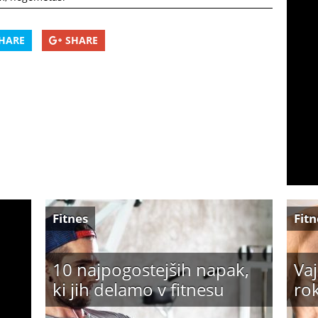
HARE
SHARE
Fitnes
Fitn
10 najpogostejših napak,
Vaj
ki jih delamo v fitnesu
ro