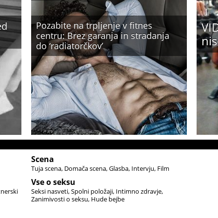
VID
ed
Pozabite na trpljenje v fitnes
centru: Brez garanja in stradanja
nis
do ‘radiatorčkov’
Scena
Tuja scena
Domača scena
Glasba
Intervju
Film
Vse o seksu
tnerski
Seksi nasveti
Spolni položaji
Intimno zdravje
Zanimivosti o seksu
Hude bejbe