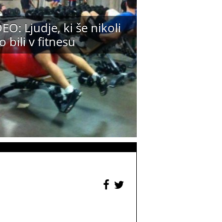
EO: Ljudje, ki še nikoli
o bili v fitnesu