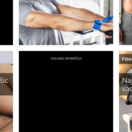
Fitn
šic
Naj
vad