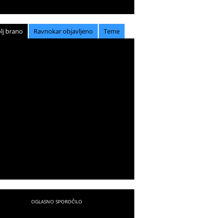
lj brano
Ravnokar objavljeno
Teme