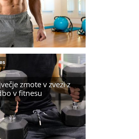
es
večje zmote v zvezi z
bo v fitnesu