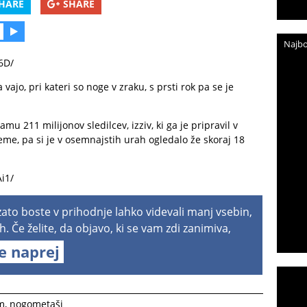
HARE
SHARE
Najbo
6D/
vajo, pri kateri so noge v zraku, s prsti rok pa se je
mu 211 milijonov sledilcev, izziv, ki ga je pripravil v
me, pa si je v osemnajstih urah ogledalo že skoraj 18
i1/
 zato boste v prihodnje lahko videvali manj vsebin,
h. Če želite, da objavo, ki se vam zdi zanimiva,
te naprej
m
,
nogometaši