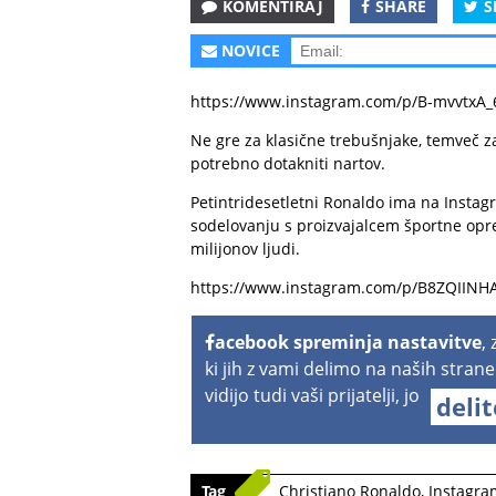
KOMENTIRAJ
SHARE
S
NOVICE
https://www.instagram.com/p/B-mvvtxA_
Ne gre za klasične trebušnjake, temveč za 
potrebno dotakniti nartov.
Petintridesetletni Ronaldo ima na Instagra
sodelovanju s proizvajalcem športne opre
milijonov ljudi.
https://www.instagram.com/p/B8ZQIINHA
acebook spreminja nastavitve
,
ki jih z vami delimo na naših strane
vidijo tudi vaši prijatelji, jo
deli
Tag
Christiano Ronaldo
,
Instagra