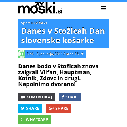
Šport
»
Košarka
Danes v Stožicah Dan
slovenske košarke
S.M.
2 januarja, 2011
/
pred 16 let
Danes bodo v Stožicah znova
zaigrali Vilfan, Hauptman,
Kotnik, Zdovc in drugi.
Napolnimo dvorano!
KOMENTIRAJ
SHARE
SHARE
SHARE
WHATSAPP