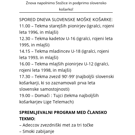
Znova napolnimo Stožice in podprimo slovensko
košarko!
SPORED DNEVA SLOVENSKE MOŠKE KOŠARKE:
11.00 – Tekma starejših pionirjev (igralci, rojeni
leta 1996, in mlajši)
12.30 – Tekma kadetov U-16 (igralci, rojeni leta
1995, in mlajši)
14.15 – Tekma mladincev U-18 (igralci, rojeni
leta 1993, in mlajši)
16.00 – Tekma mlajših pionirjev U-12 (igralci,
rojeni leta 1998, in mlajši)
17.30 – Tekma zvezd 90′-99′ (najboljši slovenski
košarkarji, ki so zaznamovali prva leta
slovenske samostojnosti)
19.00 – Domači : Tujci (tekma najboljših
košarkarjev Lige Telemach)
SPREMLJEVALNI PROGRAM MED ČLANSKO
TEKMO:
– Adeccov zvezdniški met za tri točke
– Smoki zabijanje