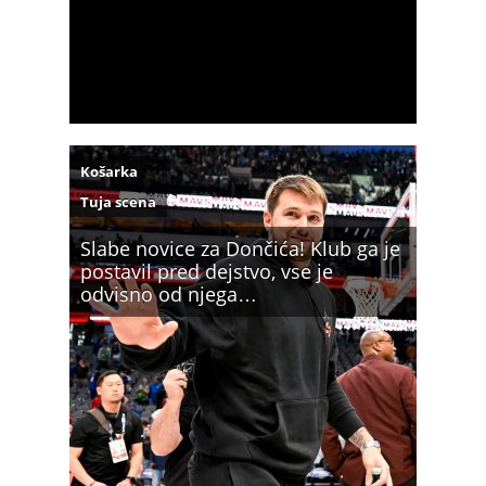
Košarka
Tuja scena
Slabe novice za Dončića! Klub ga je
postavil pred dejstvo, vse je
odvisno od njega…