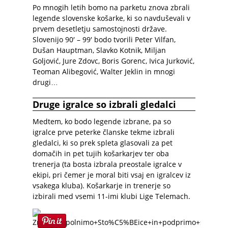
Po mnogih letih bomo na parketu znova zbrali
legende slovenske košarke, ki so navduševali v
prvem desetletju samostojnosti države.
Slovenijo 90′ – 99′ bodo tvorili Peter Vilfan,
Dušan Hauptman, Slavko Kotnik, Miljan
Goljović, Jure Zdovc, Boris Gorenc, Ivica Jurković,
Teoman Alibegović, Walter Jeklin in mnogi
drugi…
Druge igralce so izbrali gledalci
Medtem, ko bodo legende izbrane, pa so
igralce prve peterke članske tekme izbrali
gledalci, ki so prek spleta glasovali za pet
domačih in pet tujih košarkarjev ter oba
trenerja (ta bosta izbrala preostale igralce v
ekipi, pri čemer je moral biti vsaj en igralcev iz
vsakega kluba). Košarkarje in trenerje so
izbirali med vsemi 11-imi klubi Lige Telemach.