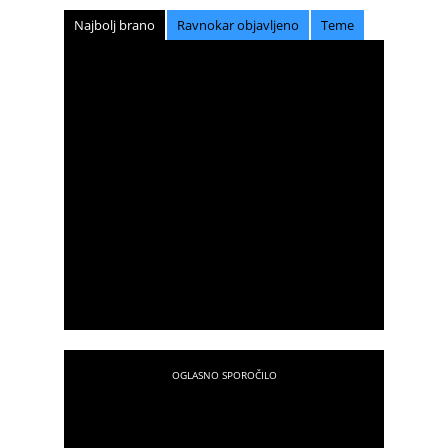
Najbolj brano
Ravnokar objavljeno
Teme