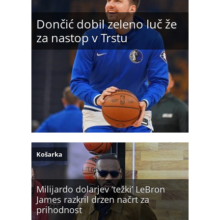
Dončić dobil zeleno luč že
za nastop v Trstu
Košarka
Milijardo dolarjev ‘težki’ LeBron
James razkril drzen načrt za
prihodnost