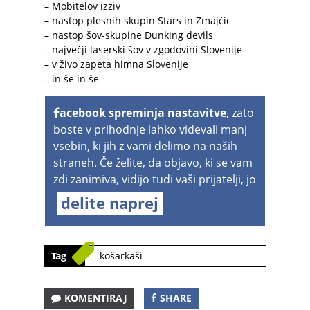
– Mobitelov izziv
– nastop plesnih skupin Stars in Zmajčic
– nastop šov-skupine Dunking devils
– največji laserski šov v zgodovini Slovenije
– v živo zapeta himna Slovenije
– in še in še…
acebook spreminja nastavitve
, zato
boste v prihodnje lahko videvali manj
vsebin, ki jih z vami delimo na naših
straneh. Če želite, da objavo, ki se vam
zdi zanimiva, vidijo tudi vaši prijatelji, jo
delite naprej
Tag
košarkaši
KOMENTIRAJ
SHARE