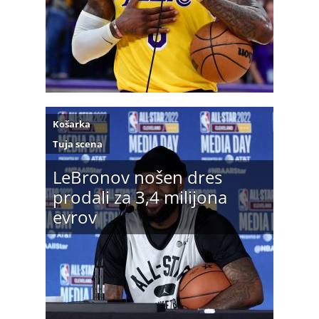
Košarka
Tuja scena
LeBronov nošen dres
prodali za 3,4 milijona
evrov