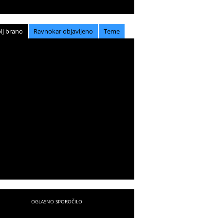
lj brano
Ravnokar objavljeno
Teme