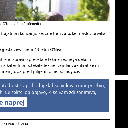
e O'Neal / foto:Profimedia
rajati pri končanju sezone tudi zato, ker naslov prvaka
e gledalcev,” meni 48-letni O’Neal.
 streho spravilo preostale tekme rednega dela in
 na katerih bi potekale tekme, vendar zaenkrat še ni
i menijo, da pred julijem to ne bo mogoče.
 zato boste v prihodnje lahko videvali manj vsebin,
h. Če želite, da objavo, ki se vam zdi zanimiva,
te naprej
lle O'Neal
,
ZDA