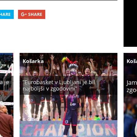
HARE
SHARE
Košarka
Koš
a je
”Eurobasket v Ljubljani je bil
Jam
najboljši v zgodovini”
zgo