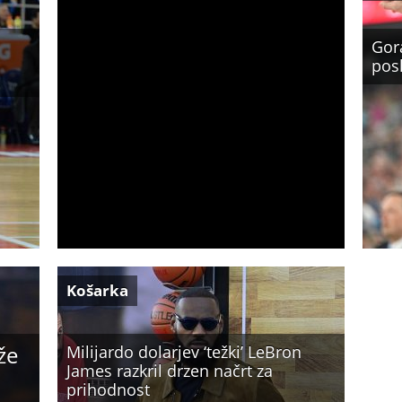
Gor
pos
Košarka
že
Milijardo dolarjev ‘težki’ LeBron
James razkril drzen načrt za
prihodnost