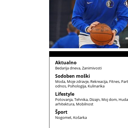
Aktualno
Bedarija dneva
Zanimivosti
Sodoben moški
Moda
Moje zdravje
Rekreacija
Fitnes
Par
odnos
Psihologija
Kulinarika
Lifestyle
Potovanja
Tehnika
Dizajn
Moj dom
Huda
arhitektura
Mobilnost
Šport
Nogomet
Košarka