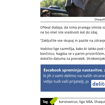
Shaquill
O’Neal dodaja, da nima pravega smisla vzt
ne bo imel iste vrednosti kot do zdaj.
“Zaključite vse skupaj in pazite na zdravj
Vodstvo lige razmišlja, kako bi lahko pod
končnico. Nagiba se v parim prizoriščem,
določilo datuma za povratek. Strokovnjak
acebook spreminja nastavitve
,
ki jih z vami delimo na naših strane
vidijo tudi vaši prijatelji, jo
deli
Tag
koronavirus
,
liga NBA
,
Shaqui