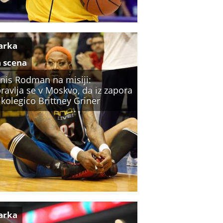
arka
a scena
nis Rodman na misiji:
ravlja se v Moskvo, da iz zapora
 kolegico Brittney Griner
arka