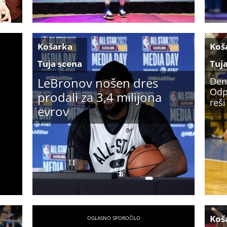
Košarka
Koš
Tuja scena
Tuj
LeBronov nošen dres
Den
Odp
prodali za 3,4 milijona
reši
evrov
Koš