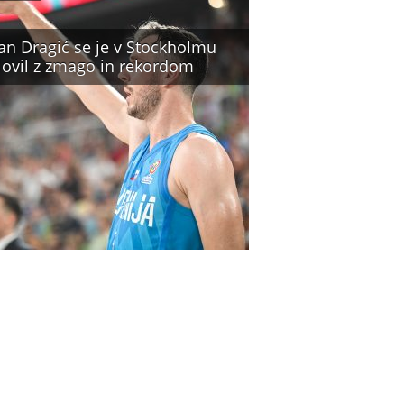
an Dragić se je v Stockholmu
lovil z zmago in rekordom