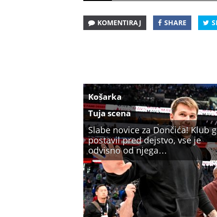
KOMENTIRAJ
SHARE
S
Košarka
Tuja scena
Slabe novice za Dončića! Klub g
postavil pred dejstvo, vse je
odvisno od njega…