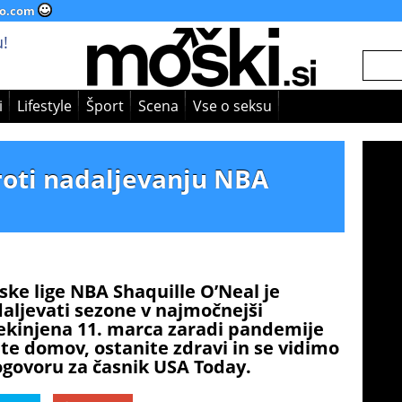
o.com
!
i
Lifestyle
Šport
Scena
Vse o seksu
roti nadaljevanju NBA
ke lige NBA Shaquille O’Neal je
aljevati sezone v najmočnejši
 prekinjena 11. marca zaradi pandemije
te domov, ostanite zdravi in se vidimo
pogovoru za časnik USA Today.