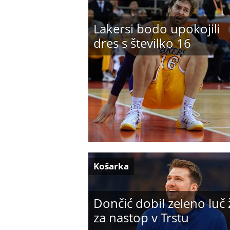
Lakersi bodo upokojili
dres s številko 16
Košarka
Dončić dobil zeleno luč 
za nastop v Trstu