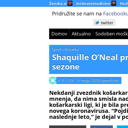
Ženska.si
Intimatemedicine
Hud
Pridružite se nam na
Facebooku
twitter
Domov
Aktualno
Sodoben mošk
Šport
»
Košarka
Shaquille O’Neal p
sezone
A. P. / STA
11 maja, 2020
/
pred 6 let
Nekdanji zvezdnik košarkars
mnenja, da nima smisla nad
košarkarski ligi, ki je bila
novega koronavirusa. “Pojdi
naslednje leto,” je dejal v 