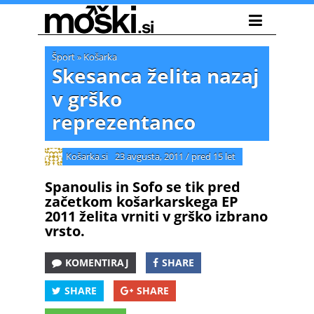
Šport
»
Košarka
Skesanca želita nazaj
v grško
reprezentanco
Košarka.si
23 avgusta, 2011
/
pred 15 let
Spanoulis in Sofo se tik pred
začetkom košarkarskega EP
2011 želita vrniti v grško izbrano
vrsto.
KOMENTIRAJ
SHARE
SHARE
SHARE