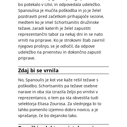
bo potekalo v Litvi, in odpovedala udeležbo.
Spanoulisa je mučila poškodba in jo je želel
pozdraviti pred začetkom prihajajoče sezone,
medtem ko je imel Schortsanitis družinske
težave, zaradi katerih je želel zapustiti
reprezentančni tabor za nekaj dni in se nato
vrniti na priprave. Ko je strokovni štab zavrnil
njegovo prošnjo, se je odločil, da odpove
udeležbo na prvenstvu in dokončno zapusti
priprave.
Zdaj bi se vrnila
No, Spanoulis je kot vse kaže rešil težave s
poškodbo, Schortsanitis pa težave osebne
narave in oba sta izrazila željo po vrnitvi v
reprezentanco, o tem pa sta obvestila tudi
selektorja Eliasa Zourosa. Za slednjega bi to
lahko pomenilo izjemno dobro novico, a je
vprašanje, če bo dejansko tako.