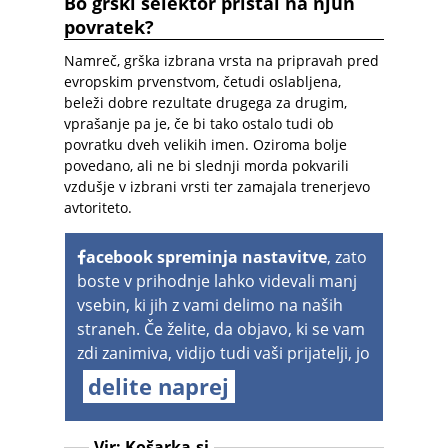
Bo grški selektor pristal na njun
povratek?
Namreč, grška izbrana vrsta na pripravah pred
evropskim prvenstvom, četudi oslabljena,
beleži dobre rezultate drugega za drugim,
vprašanje pa je, če bi tako ostalo tudi ob
povratku dveh velikih imen. Oziroma bolje
povedano, ali ne bi slednji morda pokvarili
vzdušje v izbrani vrsti ter zamajala trenerjevo
avtoriteto.
acebook spreminja nastavitve
, zato
boste v prihodnje lahko videvali manj
vsebin, ki jih z vami delimo na naših
straneh. Če želite, da objavo, ki se vam
zdi zanimiva, vidijo tudi vaši prijatelji, jo
delite naprej
Vir:
Košarka.si