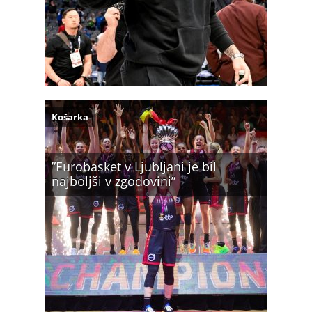
Košarka
”Eurobasket v Ljubljani je bil
najboljši v zgodovini”