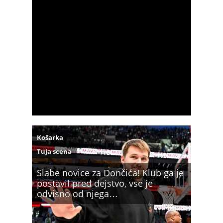
Košarka
Tuja scena
Slabe novice za Dončića! Klub ga je
postavil pred dejstvo, vse je
odvisno od njega…