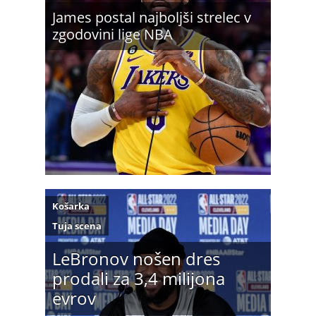
James postal najboljši strelec v
zgodovini lige NBA
Košarka
Tuja scena
LeBronov nošen dres
prodali za 3,4 milijona
evrov