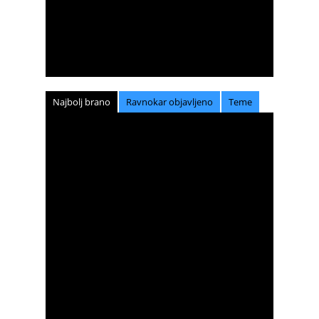
Najbolj brano
Ravnokar objavljeno
Teme