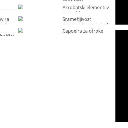
capoeiro!
e
Akrobatski elementi v
e
capoeiri
vira
Sramežljivost
re!
premagaj s capoeiro!
Capoeira za otroke
boljšaj