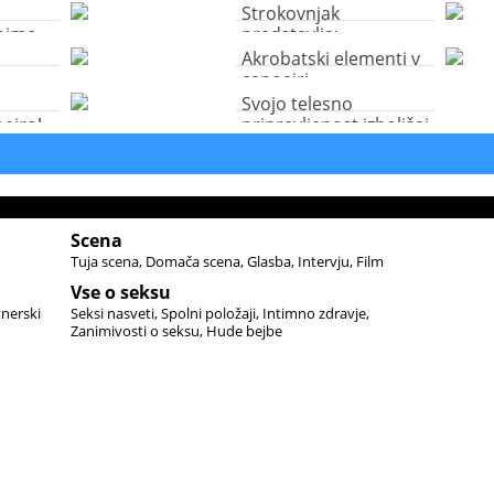
Strokovnjak
bimo
predstavlja:
bi?
Samoobrambne
Akrobatski elementi v
tehnike capoeire
capoeiri
Svojo telesno
eiro!
pripravljenost izboljšaj
s capoeiro!
Scena
Tuja scena
Domača scena
Glasba
Intervju
Film
Vse o seksu
tnerski
Seksi nasveti
Spolni položaji
Intimno zdravje
Zanimivosti o seksu
Hude bejbe