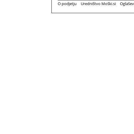
O podjetju
Uredništvo Moški.si
Oglašev