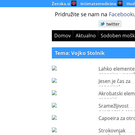
Ženska.si
Intimatemedicine
Hud
Pridružite se nam na
Facebooku
twitter
Domov
Aktualno
Sodoben mošk
Tema: Vojko Stolnik
Lahko elemente
capoeire upora
tudi v realni bor
Jesen je čas za
capoeiro!
Akrobatski elem
capoeiri
Sramežljivost
premagaj s capo
Capoeira za otr
Strokovnjak