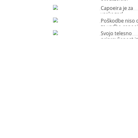
predstavlja:
Samoobrambn
Capoeira je za
tehnike capoeir
vsakogar!
Poškodbe niso o
za vadbo capoei
Svojo telesno
pripravljenost iz
s capoeiro!