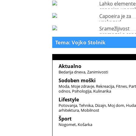
Lahko elemente
capoeire upora
tudi v realni bor
Capoeira je za
vsakogar!
Sramežljivost
premagaj s capo
Tema: Vojko Stolnik
Aktualno
Bedarija dneva
Zanimivosti
Sodoben moški
Moda
Moje zdravje
Rekreacija
Fitnes
Par
odnos
Psihologija
Kulinarika
Lifestyle
Potovanja
Tehnika
Dizajn
Moj dom
Huda
arhitektura
Mobilnost
Šport
Nogomet
Košarka