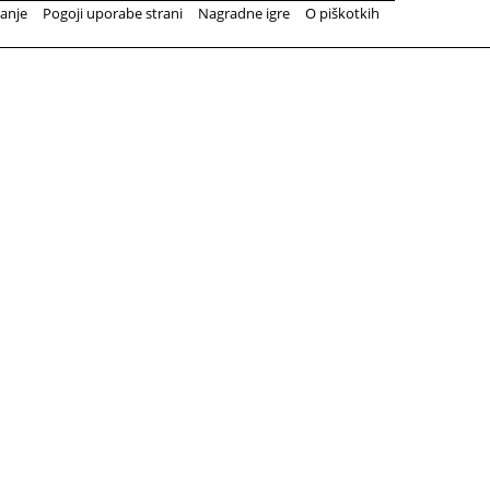
anje
Pogoji uporabe strani
Nagradne igre
O piškotkih