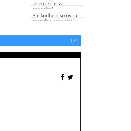
Jesen je čas za
capoeiro!
Poškodbe niso ovira
za vadbo capoeire!
1 / 1