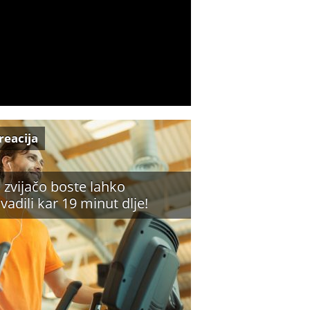
reacija
o zvijačo boste lahko
ovadili kar 19 minut dlje!