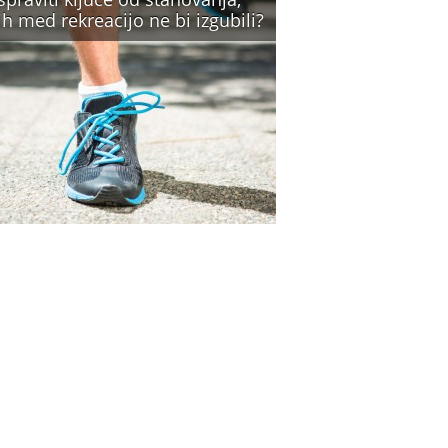
ih med rekreacijo ne bi izgubili?