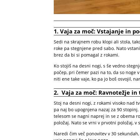
1. Vaja za moč: Vstajanje in po
Sedi na skrajnem robu klopi ali stola, ta
roke pa stegnjene pred sabo. Nato vstani
brez da bi si pomagal z rokami.
Ko stojiš na desni nogi, s še vedno stegn
počep, pri čemer pazi na to, da so noge 
niti ene take vaje, ko pa jo boš osvojil, 
2. Vaja za moč: Ravnotežje in 
Stoj na desni nogi, z rokami visoko nad tv
pa naj bo upognjena nazaj za 90 stopinj.
telesom se nagni naprej in se z obema ro
položaj. Nato se vrni v prvotni položaj, v 
Naredi čim več ponovitev v 30 sekundah, k