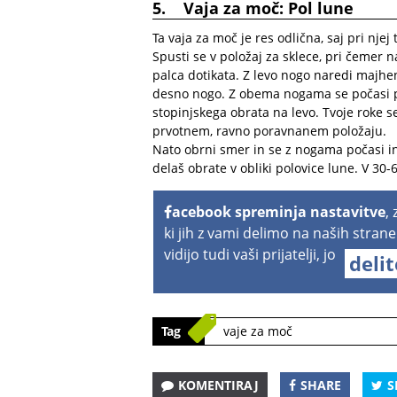
5. Vaja za moč: Pol lune
Ta vaja za moč je res odlična, saj pri njej
Spusti se v položaj za sklece, pri čemer n
palca dotikata. Z levo nogo naredi majhen
desno nogo. Z obema nogama se počasi pr
stopinjskega obrata na levo. Tvoje roke s
prvotnem, ravno poravnanem položaju.
Nato obrni smer in se z nogama počasi 
delaš obrate v obliki polovice lune. V 30
acebook spreminja nastavitve
,
ki jih z vami delimo na naših strane
vidijo tudi vaši prijatelji, jo
deli
Tag
vaje za moč
KOMENTIRAJ
SHARE
S