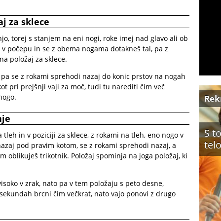
aj za sklece
njo, torej s stanjem na eni nogi, roke imej nad glavo ali ob
že v počepu in se z obema nogama dotakneš tal, pa z
na položaj za sklece.
 pa se z rokami sprehodi nazaj do konic prstov na nogah
kot pri prejšnji vaji za moč, tudi tu narediti čim več
nogo.
Rek
nje
S t
a tleh in v poziciji za sklece, z rokami na tleh, eno nogo v
tel
azaj pod pravim kotom, se z rokami sprehodi nazaj, a
om oblikuješ trikotnik. Položaj spominja na joga položaj, ki
visoko v zrak, nato pa v tem položaju s peto desne,
sekundah brcni čim večkrat, nato vajo ponovi z drugo