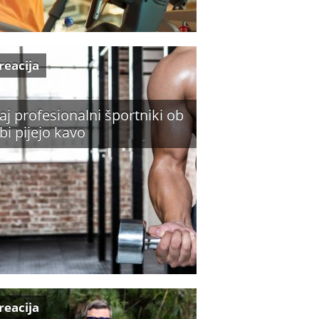
reacija
aj profesionalni športniki ob
bi pijejo kavo
reacija