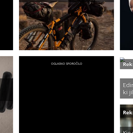
Rek
Edi
ki 
Rek
Kje 