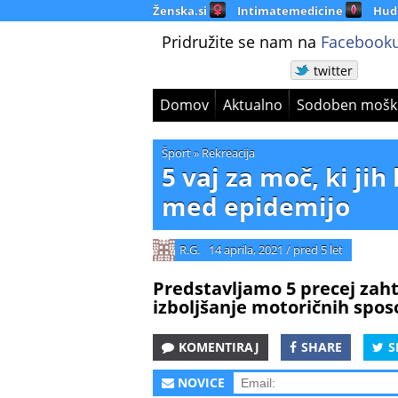
Ženska.si
Intimatemedicine
Hud
Pridružite se nam na
Facebooku
twitter
Domov
Aktualno
Sodoben mošk
Šport
»
Rekreacija
5 vaj za moč, ki ji
med epidemijo
R.G.
14 aprila, 2021
/
pred 5 let
Predstavljamo 5 precej zaht
izboljšanje motoričnih spos
KOMENTIRAJ
SHARE
S
NOVICE