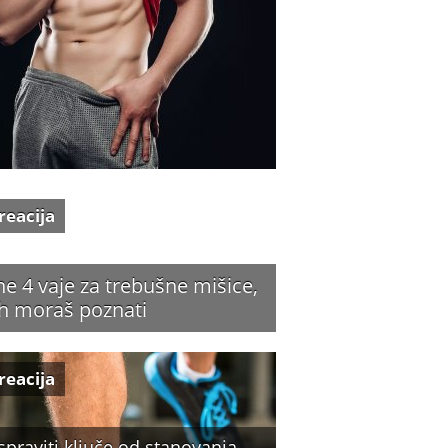
reacija
ne 4 vaje za trebušne mišice,
jih moraš poznati
reacija
spraviti ključe od stanovanja,