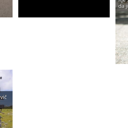
da j
vič