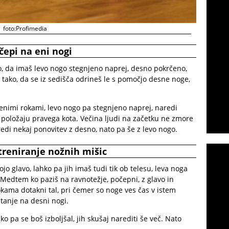
foto:Profimedia
čepi na eni nogi
ko, da imaš levo nogo stegnjeno naprej, desno pokrčeno,
 tako, da se iz sedišča odrineš le s pomočjo desne noge,
jenimi rokami, levo nogo pa stegnjeno naprej, naredi
v položaju pravega kota. Večina ljudi na začetku ne zmore
naredi nekaj ponovitev z desno, nato pa še z levo nogo.
treniranje nožnih mišic
ojo glavo, lahko pa jih imaš tudi tik ob telesu, leva noga
 Medtem ko paziš na ravnotežje, počepni, z glavo in
kama dotakni tal, pri čemer so noge ves čas v istem
stanje na desni nogi.
o pa se boš izboljšal, jih skušaj narediti še več. Nato