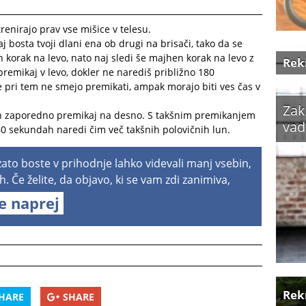
 trenirajo prav vse mišice v telesu.
aj bosta tvoji dlani ena ob drugi na brisači, tako da se
 korak na levo, nato naj sledi še majhen korak na levo z
Rek
emikaj v levo, dokler ne narediš približno 180
e pri tem ne smejo premikati, ampak morajo biti ves čas v
Zak
in zaporedno premikaj na desno. S takšnim premikanjem
vad
-60 sekundah naredi čim več takšnih polovičnih lun.
 zato boste v prihodnje lahko videvali manj vsebin,
h. Če želite, da objavo, ki se vam zdi zanimiva,
te naprej
Rek
HARE
SHARE