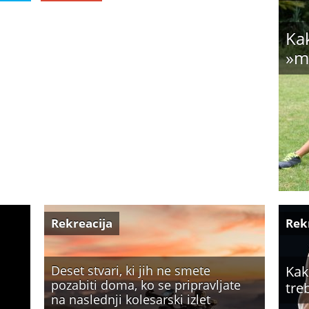
Kak
»m
Rekreacija
Rek
Deset stvari, ki jih ne smete
Kak
pozabiti doma, ko se pripravljate
tre
na naslednji kolesarski izlet