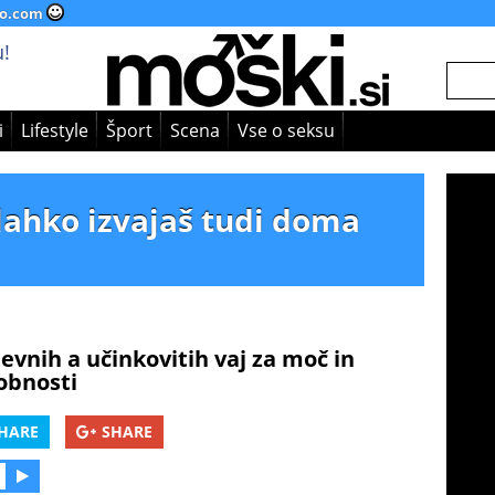
o.com
!
i
Lifestyle
Šport
Scena
Vse o seksu
h lahko izvajaš tudi doma
evnih a učinkovitih vaj za moč in
obnosti
HARE
SHARE