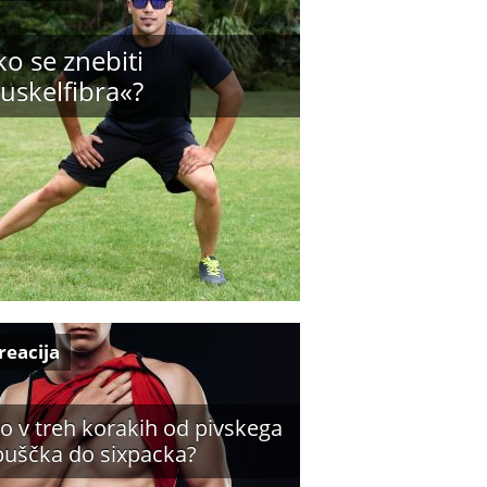
o se znebiti
uskelfibra«?
reacija
o v treh korakih od pivskega
buščka do sixpacka?