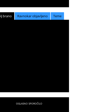
lj brano
Ravnokar objavljeno
Teme