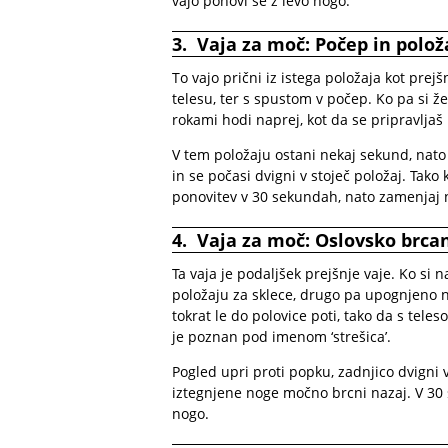
vajo ponovi še z levo nogo.
3. Vaja za moč: Počep in polož
To vajo prični iz istega položaja kot prejš
telesu, ter s spustom v počep. Ko pa si 
rokami hodi naprej, kot da se pripravljaš 
V tem položaju ostani nekaj sekund, nato
in se počasi dvigni v stoječ položaj. Tako 
ponovitev v 30 sekundah, nato zamenjaj 
4. Vaja za moč: Oslovsko brca
Ta vaja je podaljšek prejšnje vaje. Ko si n
položaju za sklece, drugo pa upognjeno n
tokrat le do polovice poti, tako da s teles
je poznan pod imenom ‘strešica’.
Pogled upri proti popku, zadnjico dvigni 
iztegnjene noge močno brcni nazaj. V 30 
nogo.