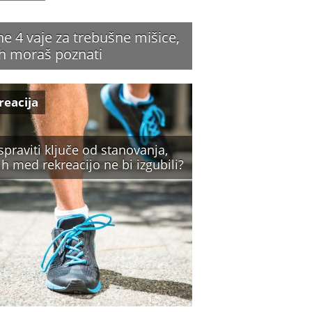
ne 4 vaje za trebušne mišice,
jih moraš poznati
reacija
spraviti ključe od stanovanja,
ih med rekreacijo ne bi izgubili?