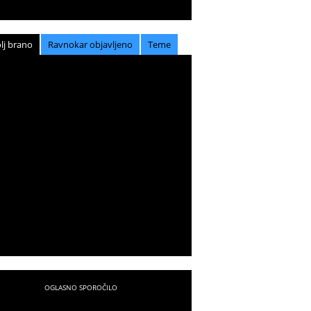
lj brano
Ravnokar objavljeno
Teme