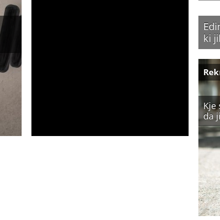
Edi
ki 
Rek
Kje 
da j