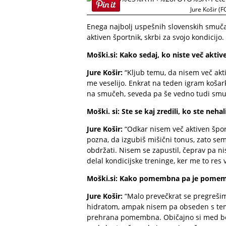
Jure Košir (
Enega najbolj uspešnih slovenskih smučarj
aktiven športnik, skrbi za svojo kondicijo.
Moški.si: Kako sedaj, ko niste več aktiv
Jure Košir:
“Kljub temu, da nisem več akti
me veselijo. Enkrat na teden igram košark
na smučeh, seveda pa še vedno tudi sm
Moški. si: Ste se kaj zredili, ko ste nehal
Jure Košir:
“Odkar nisem več aktiven špor
pozna, da izgubiš mišični tonus, zato se
obdržati. Nisem se zapustil, čeprav pa nis
delal kondicijske treninge, ker me to res v
Moški.si: Kako pomembna pa je pomembn
Jure Košir:
“Malo prevečkrat se pregrešim.
hidratom, ampak nisem pa obseden s tem
prehrana pomembna. Običajno si med božič