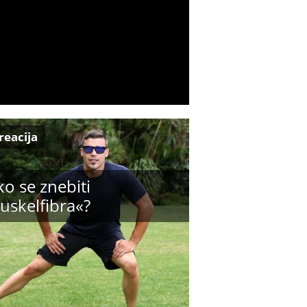
reacija
o se znebiti
uskelfibra«?