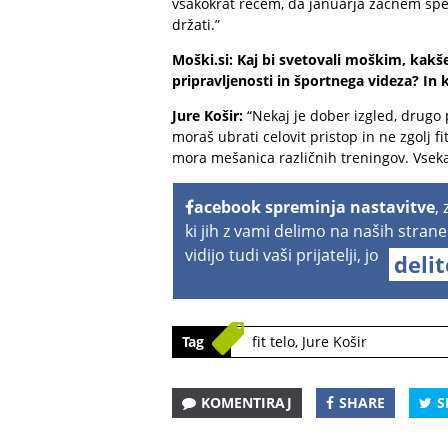
vsakokrat rečem, da januarja začnem spet 
držati.”
Moški.si: Kaj bi svetovali moškim, kakše
pripravljenosti in športnega videza? In 
Jure Košir:
“Nekaj je dober izgled, drugo 
moraš ubrati celovit pristop in ne zgolj fi
mora mešanica različnih treningov. Vseka
acebook spreminja nastavitve
,
ki jih z vami delimo na naših strane
vidijo tudi vaši prijatelji, jo
deli
Tag
fit telo
,
Jure Košir
KOMENTIRAJ
SHARE
S