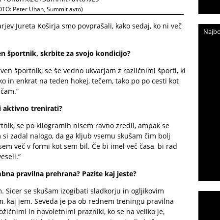
FOTO: Peter Uhan, Summit avto)
ev Jureta Koširja smo povprašali, kako sedaj, ko ni več
Najbo
en športnik, skrbite za svojo kondicijo?
ven športnik, se še vedno ukvarjam z različnimi športi, ki
o in enkrat na teden hokej, tečem, tako po po cesti kot
učam.”
i aktivno trenirati?
tnik, se po kilogramih nisem ravno zredil, ampak se
m si zadal nalogo, da ga kljub vsemu skušam čim bolj
em več v formi kot sem bil. Če bi imel več časa, bi rad
eseli.”
a pravilna prehrana? Pazite kaj jeste?
 Sicer se skušam izogibati sladkorju in ogljikovim
, kaj jem. Seveda je pa ob rednem treningu pravilna
nimi in novoletnimi prazniki, ko se na veliko je,