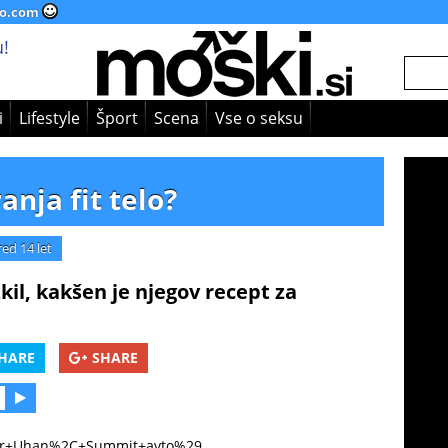
o.com
!
i
Lifestyle
Šport
Scena
Vse o seksu
anja fit telo?
red 14 let
zkil, kakšen je njegov recept za
HARE
SHARE