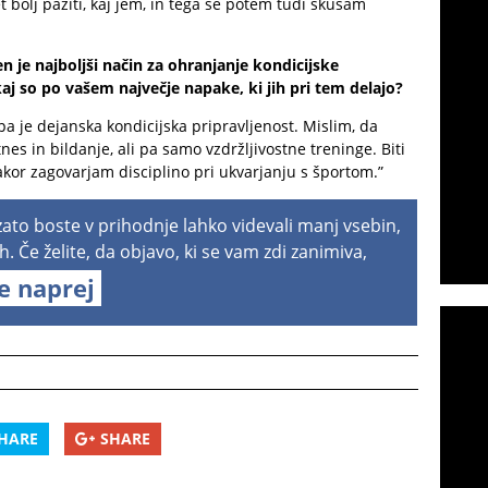
bolj paziti, kaj jem, in tega se potem tudi skušam
n je najboljši način za ohranjanje kondicijske
kaj so po vašem največje napake, ki jih pri tem delajo?
pa je dejanska kondicijska pripravljenost. Mislim, da
tnes in bildanje, ali pa samo vzdržljivostne treninge. Biti
kor zagovarjam disciplino pri ukvarjanju s športom.”
 zato boste v prihodnje lahko videvali manj vsebin,
h. Če želite, da objavo, ki se vam zdi zanimiva,
te naprej
HARE
SHARE