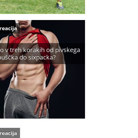
reacija
o v treh korakih od pivskega
buščka do sixpacka?
reacija