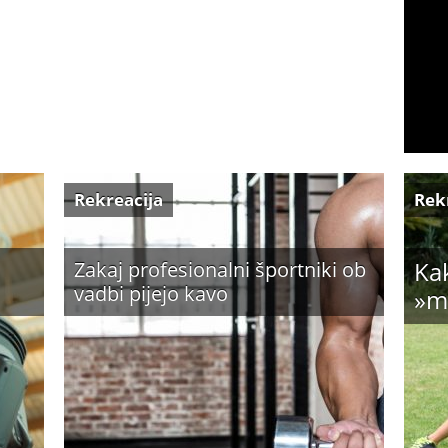
Rekreacija
Rek
Kak
Zakaj profesionalni športniki ob
vadbi pijejo kavo
»m