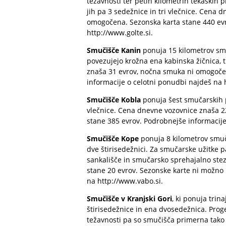
težavnosti ter petih kilometrih tekaških
jih pa 3 sedežnice in tri vlečnice. Cena
omogočena. Sezonska karta stane 440 evr
http://www.golte.si
.
Smučišče Kanin
ponuja 15 kilometrov smu
povezujejo krožna ena kabinska žičnica, t
znaša 31 evrov, nočna smuka ni omogoče
informacije o celotni ponudbi najdeš na
Smučišče Kobla
ponuja šest smučarskih pr
vlečnice. Cena dnevne vozovnice znaša 
stane 385 evrov. Podrobnejše informacij
Smučišče Kope
ponuja 8 kilometrov smuča
dve štirisedežnici. Za smučarske užitke 
sankališče in smučarsko sprehajalno ste
stane 20 evrov. Sezonske karte ni možno 
na
http://www.vabo.si
.
Smučišče v Kranjski Gori
, ki ponuja trina
štirisedežnice in ena dvosedežnica. Prog
težavnosti pa so smučišča primerna tako