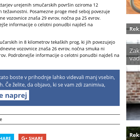
tarjev urejenih smučarskih površin oziroma 12
eh težavnostni. Posamezne proge med seboj povezuje
vne vozovnice znaša 29 evrov, nočna pa 25 evrov.
ejše informacije o celotni ponudbi najdeš na
Rek
arskih in 8 kilometrov tekaških prog, ki jih povezujejo
na dnevne vozovnice znaša 26 evrov, nočna smuka ni
Zak
ov. Podrobnejše informacije o celotni ponudbi najdeš na
vad
 zato boste v prihodnje lahko videvali manj vsebin,
h. Če želite, da objavo, ki se vam zdi zanimiva,
te naprej
e
Rek
HARE
SHARE