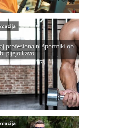
reacija
aj profesionalni športniki ob
bi pijejo kavo
reacija