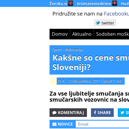
Ženska.si
Intimatemedicine
Hud
Pridružite se nam na
Facebooku
twitter
Domov
Aktualno
Sodoben mošk
Šport
»
Rekreacija
Kakšne so cene sm
Sloveniji?
D. K.
23 decembra, 2011
/
pred 15 let
Za vse ljubitelje smučanja
smučarskih vozovnic na slo
KOMENTIRAJ
SHARE
S
NOVICE