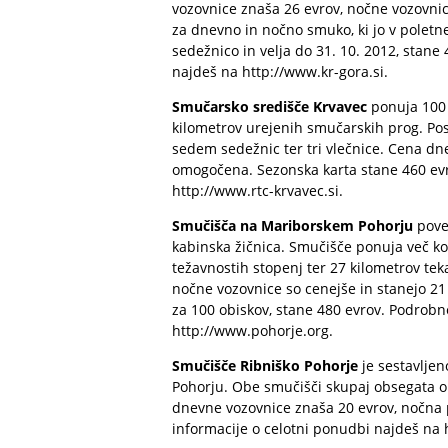
vozovnice znaša 26 evrov, nočne vozovnice
za dnevno in nočno smuko, ki jo v polet
sedežnico in velja do 31. 10. 2012, stane
najdeš na
http://www.kr-gora.si
.
Smučarsko središče Krvavec
ponuja 100 
kilometrov urejenih smučarskih prog. Po
sedem sedežnic ter tri vlečnice. Cena d
omogočena. Sezonska karta stane 460 evr
http://www.rtc-krvavec.si
.
Smučišča na Mariborskem Pohorju
povez
kabinska žičnica. Smučišče ponuja več ko
težavnostih stopenj ter 27 kilometrov te
nočne vozovnice so cenejše in stanejo 21
za 100 obiskov, stane 480 evrov. Podrobn
http://www.pohorje.org
.
Smučišče Ribniško Pohorje
je sestavljen
Pohorju. Obe smučišči skupaj obsegata ok
dnevne vozovnice znaša 20 evrov, nočna 
informacije o celotni ponudbi najdeš na