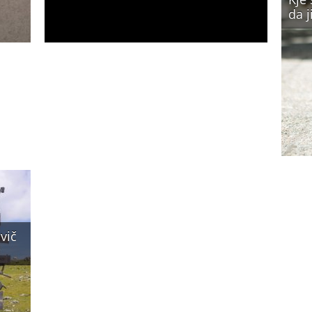
da j
vič