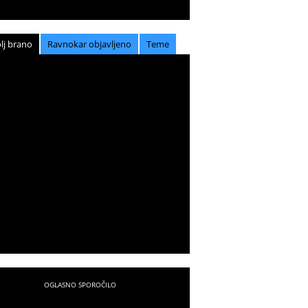
lj brano
Ravnokar objavljeno
Teme