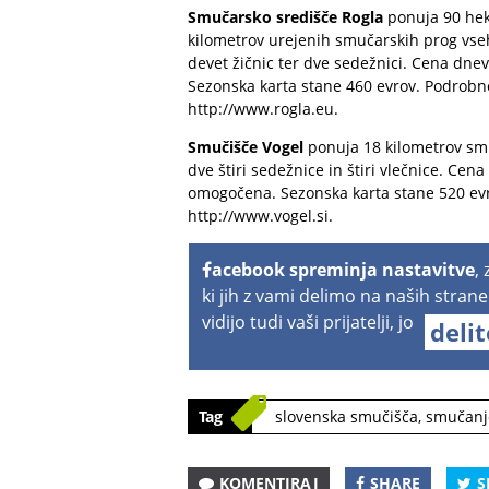
Smučarsko središče Rogla
ponuja 90 hek
kilometrov urejenih smučarskih prog vs
devet žičnic ter dve sedežnici. Cena dne
Sezonska karta stane 460 evrov. Podrobn
http://www.rogla.eu
.
Smučišče Vogel
ponuja 18 kilometrov smuč
dve štiri sedežnice in štiri vlečnice. Ce
omogočena. Sezonska karta stane 520 evr
http://www.vogel.si
.
acebook spreminja nastavitve
,
ki jih z vami delimo na naših strane
vidijo tudi vaši prijatelji, jo
deli
Tag
slovenska smučišča
,
smučanj
KOMENTIRAJ
SHARE
S