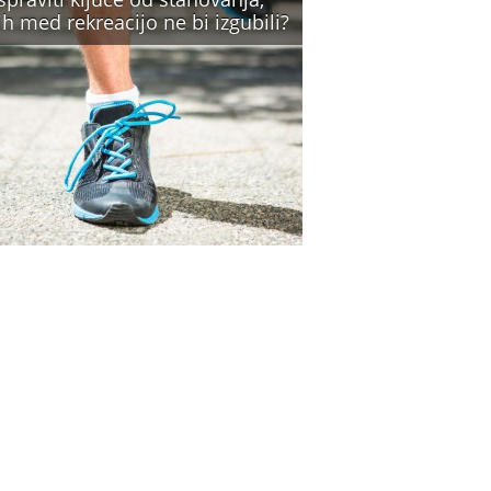
ih med rekreacijo ne bi izgubili?