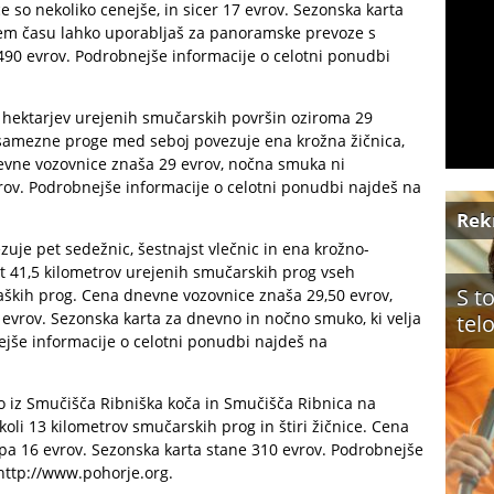
 so nekoliko cenejše, in sicer 17 evrov. Sezonska karta
nem času lahko uporabljaš za panoramske prevoze s
 490 evrov. Podrobnejše informacije o celotni ponudbi
hektarjev urejenih smučarskih površin oziroma 29
samezne proge med seboj povezuje ena krožna žičnica,
nevne vozovnice znaša 29 evrov, nočna smuka ni
ov. Podrobnejše informacije o celotni ponudbi najdeš na
Rek
uje pet sedežnic, šestnajst vlečnic in ena krožno-
t 41,5 kilometrov urejenih smučarskih prog vseh
S t
kaških prog. Cena dnevne vozovnice znaša 29,50 evrov,
 evrov. Sezonska karta za dnevno in nočno smuko, ki velja
tel
ejše informacije o celotni ponudbi najdeš na
o iz Smučišča Ribniška koča in Smučišča Ribnica na
oli 13 kilometrov smučarskih prog in štiri žičnice. Cena
pa 16 evrov. Sezonska karta stane 310 evrov. Podrobnejše
http://www.pohorje.org
.