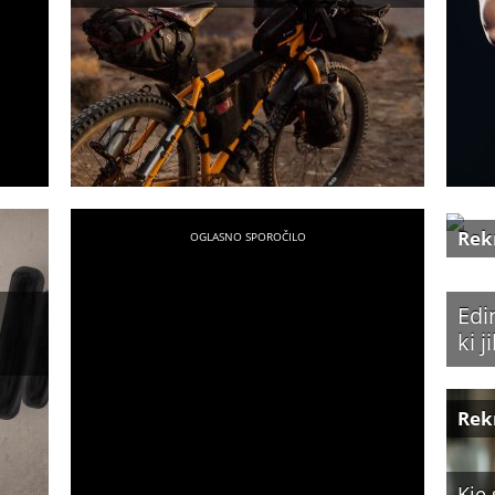
Rek
Edi
ki 
Rek
Kje 