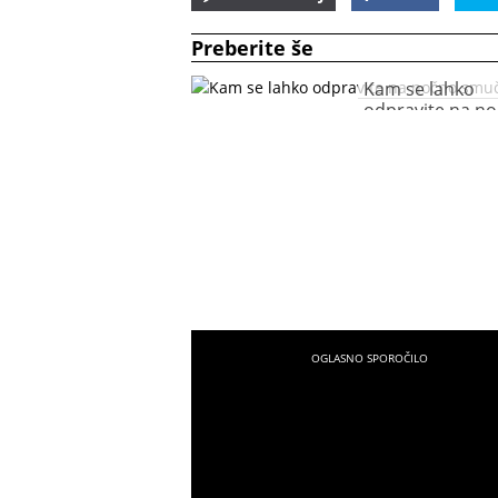
Preberite še
Kam se lahko
odpravite na n
smučanje?