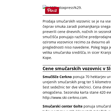
Prodaja smučarskih vozovnic se je na vse
čeprav smuka zaradi pomanjkanja snega š
preverili cene dnevnih, nočnih in sezonsk
smučišča ponujajo različne predprodajne
oziroma vozovnice recimo za dvourno ali 
preglednosti niso navedene. Poleg tega je
velika smučarska središča, in sicer Kranj
Kope.
Cene smučarskih vozovnic v Sl
Smučišče Cerkno
ponuja 70 hektarjev ur
urejenih smučarskih prog ter 5 kilometr
šest sedežnic ter dve vlečnici. Cena dne
omogočena. Sezonska karta stane 420 evr
http://www.ski-cerkno.com
.
Smučarski center Golte
ponuja smučarske