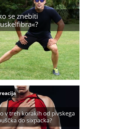
o se znebiti
uskelfibra«?
reacija
o v treh korakih od pivskega
buščka do sixpacka?