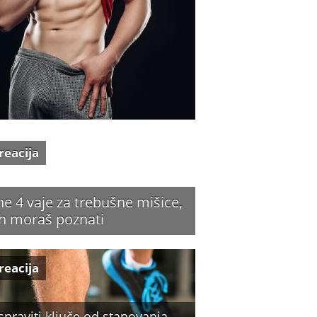
reacija
ne 4 vaje za trebušne mišice,
jih moraš poznati
reacija
spraviti ključe od stanovanja,