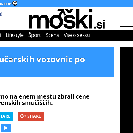
o.com
!
i
Lifestyle
Šport
Scena
Vse o seksu
učarskih vozovnic po
 smo na enem mestu zbrali cene
venskih smučiščih.
HARE
SHARE