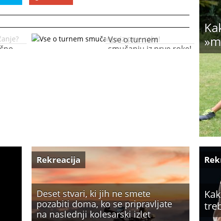
Kak
»m
Vse o turnem
očno
smučanju iz prve roke!
Rekreacija
Rek
Deset stvari, ki jih ne smete
Kak
pozabiti doma, ko se pripravljate
tre
na naslednji kolesarski izlet