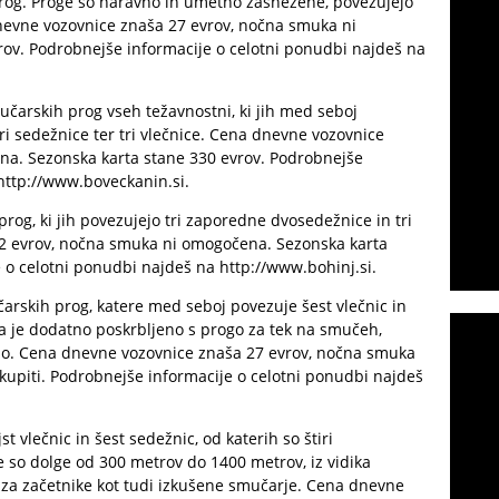
 prog. Proge so naravno in umetno zasnežene, povezujejo
 dnevne vozovnice znaša 27 evrov, nočna smuka ni
ov. Podrobnejše informacije o celotni ponudbi najdeš na
čarskih prog vseh težavnostni, ki jih med seboj
ri sedežnice ter tri vlečnice. Cena dnevne vozovnice
na. Sezonska karta stane 330 evrov. Podrobnejše
http://www.boveckanin.si
.
og, ki jih povezujejo tri zaporedne dvosedežnice in tri
22 evrov, nočna smuka ni omogočena. Sezonska karta
e o celotni ponudbi najdeš na
http://www.bohinj.si
.
rskih prog, katere med seboj povezuje šest vlečnic in
pa je dodatno poskrbljeno s progo za tek na smučeh,
zo. Cena dnevne vozovnice znaša 27 evrov, nočna smuka
kupiti. Podrobnejše informacije o celotni ponudbi najdeš
jst vlečnic in šest sedežnic, od katerih so štiri
e so dolge od 300 metrov do 1400 metrov, iz vidika
 za začetnike kot tudi izkušene smučarje. Cena dnevne