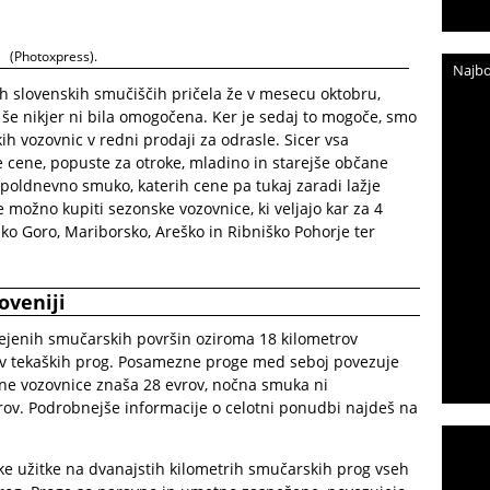
(Photoxpress).
Najbo
h slovenskih smučiščih pričela že v mesecu oktobru,
e nikjer ni bila omogočena. Ker je sedaj to mogoče, smo
ih vozovnic v redni prodaji za odrasle. Sicer vsa
 cene, popuste za otroke, mladino in starejše občane
poldnevno smuko, katerih cene pa tukaj zaradi lažje
 možno kupiti sezonske vozovnice, ki veljajo kar za 4
sko Goro, Mariborsko, Areško in Ribniško Pohorje ter
oveniji
ejenih smučarskih površin oziroma 18 kilometrov
ov tekaških prog. Posamezne proge med seboj povezuje
vne vozovnice znaša 28 evrov, nočna smuka ni
ov. Podrobnejše informacije o celotni ponudbi najdeš na
 užitke na dvanajstih kilometrih smučarskih prog vseh