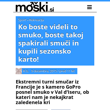
Šport
»
Rekreacija
Ko boste videli to
smuko, boste takoj
spakirali smuči in
kupili sezonsko
karto!
R.G.
9 decembra, 2015
/
pred 11 let
Ekstremni turni smučar iz
Francije je s kamero GoPro
posnel smuko v Val d’Iseru, ob
kateri nam je nekajkrat
zaledenela kri