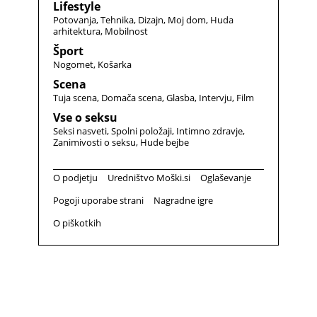
Lifestyle
Potovanja
Tehnika
Dizajn
Moj dom
Huda
arhitektura
Mobilnost
Šport
Nogomet
Košarka
Scena
Tuja scena
Domača scena
Glasba
Intervju
Film
Vse o seksu
Seksi nasveti
Spolni položaji
Intimno zdravje
Zanimivosti o seksu
Hude bejbe
O podjetju
Uredništvo Moški.si
Oglaševanje
Pogoji uporabe strani
Nagradne igre
O piškotkih