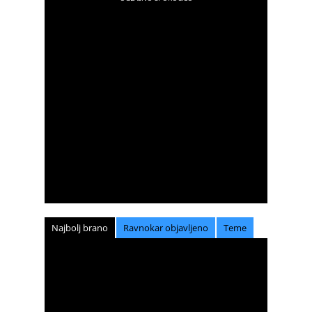
Najbolj brano
Ravnokar objavljeno
Teme