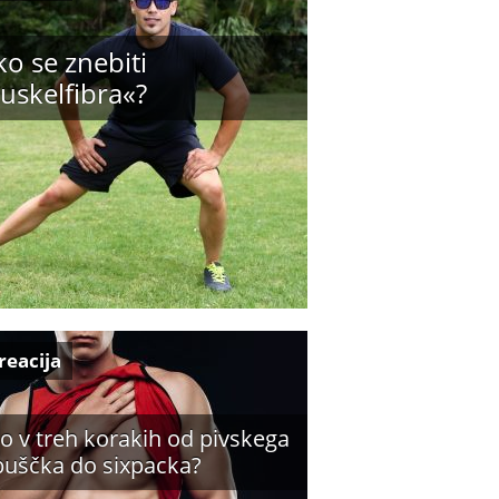
o se znebiti
uskelfibra«?
reacija
o v treh korakih od pivskega
buščka do sixpacka?