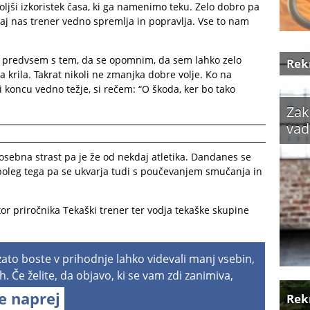
ljši izkoristek časa, ki ga namenimo teku. Zelo dobro pa
 saj nas trener vedno spremlja in popravlja. Vse to nam
predvsem s tem, da se opomnim, da sem lahko zelo
Rek
 krila. Takrat nikoli ne zmanjka dobre volje. Ko na
 koncu vedno težje, si rečem: “O škoda, ker bo tako
Zak
vad
 osebna strast pa je že od nekdaj atletika. Dandanes se
 poleg tega pa se ukvarja tudi s poučevanjem smučanja in
tor priročnika Tekaški trener ter vodja tekaške skupine
 zato boste v prihodnje lahko videvali manj vsebin,
h. Če želite, da objavo, ki se vam zdi zanimiva,
te naprej
Rek