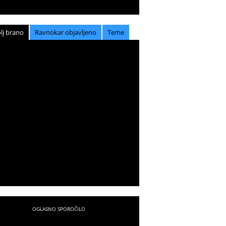
lj brano
Ravnokar objavljeno
Teme