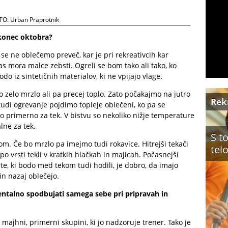
TO: Urban Praprotnik
 konec oktobra?
se ne oblečemo preveč, kar je pri rekreativcih kar
s mora malce zebsti. Ogreli se bom tako ali tako, ko
o iz sintetičnih materialov, ki ne vpijajo vlage.
 zelo mrzlo ali pa precej toplo. Zato počakajmo na jutro
Rek
udi ogrevanje pojdimo topleje oblečeni, ko pa se
o primerno za tek. V bistvu so nekoliko nižje temperature
lne za tek.
S t
m. Če bo mrzlo pa imejmo tudi rokavice. Hitrejši tekači
tel
o vrsti tekli v kratkih hlačkah in majicah. Počasnejši
ste, ki bodo med tekom tudi hodili, je dobro, da imajo
 in nazaj oblečejo.
ntalno spodbujati samega sebe pri pripravah in
v majhni, primerni skupini, ki jo nadzoruje trener. Tako je