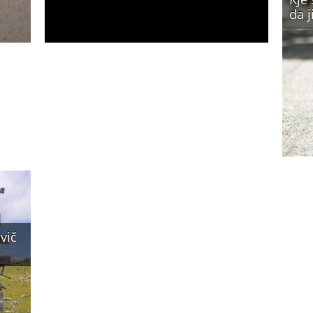
da j
vič