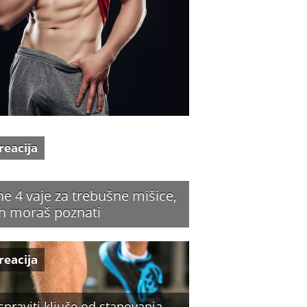
reacija
ne 4 vaje za trebušne mišice,
jih moraš poznati
reacija
spraviti ključe od stanovanja,