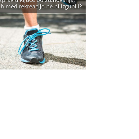
ih med rekreacijo ne bi izgubili?