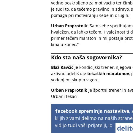
vedno poskrbljeno za motivacijo ter čimbo
je tudi to, da tečemo pravilno in zdravo,
pomaga pri motiviranju sebe in drugih.
Urban Praprotnik
: Sam sebe spodbujam 
hvaležen, da lahko tečem. Hvaležnost ti da
primer tečem maraton in mi postaja proti
kmalu konec.”
Kdo sta naša sogovornika?
Blaž Kavčič
je kondicijski trener, njegova
aktivno udeležuje
tekaških maratonov
,
vodenjem skupin v gore.
Urban Praprotnik
je športni trener in av
Urbani tekači.
acebook spreminja nastavitve
,
ki jih z vami delimo na naših strane
vidijo tudi vaši prijatelji, jo
deli