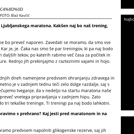
FOTO: Blaž Kavčič
Najbo
d Ljubljanskega maratona. Kakšen naj bo naš trening,
ne bo preveč naporen. Zavedati se moramo, da smo vse
 Kar je, je. Čaka nas smo še par treningov, ki pa naj bodo
 daljših tekov, po katerih rabimo več časa za počitek in
 ure. Rednjo jih prekinjajmo z razteznimi vajami in hojo.
adnjih dneh namenjene predvsem ohranjanju zdravega in
etno je v zadnjem tednu teči zelo dolge razdalje, saj s
ečujemo tveganje, da v nedeljo na startu maratona naše
 preveč vnetega pripravljanja v zadnjem hipu. Zato
tri tekaške treninge. Ti treningi pa naj bodo lahkotni.
pravimo s prehrano? Kaj jesti pred maratonom in na
mo predvsem napolniti glikogenske rezerve, saj jih