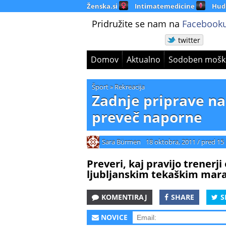
Ženska.si
Intimatemedicine
Hud
Pridružite se nam na
Facebooku
twitter
Domov
Aktualno
Sodoben mošk
Šport
»
Rekreacija
Zadnje priprave n
preveč naporne
Sara Bürmen
18 oktobra, 2011
/
pred 15 
Preveri, kaj pravijo trenerj
ljubljanskim tekaškim mar
KOMENTIRAJ
SHARE
S
NOVICE