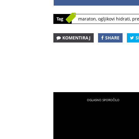
Tag
maraton
,
ogljikovi hidrati
,
pre
KOMENTIRAJ
SHARE
S