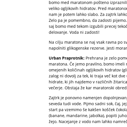
bomo med maratonom pošteno izpraznili,
veliko ogljikovih hidratov. Pred maraton
nam je potem lahko slabo. Za zajtrk lah
Zelo pa je pomembno, da zadosti pijemo.
saj bomo med tekom izgubili precej tekoč
delovanje. Voda ni zadosti!
Na cilju maratona se naj vsak ravna po 
napolniti glikogenske rezerve. Jesti moram
Urban Praprotnik:
Prehrana je zelo pom
maratona. Če jemo pravilno, bomo imeli n
omejenih količinah ogljikovih hidratov (
zalog ni dovolj za tek, ki traja več kot 
hidrate, ki jih najdemo v različnih žitari
večerje. Obstaja že kar maratonski obred
Zajtrk je ponovno namenjen dopolnjevanju 
seveda tudi vode. Pijmo sadni sok, čaj, 
start pa vzemimo še kakšen košček čokolad
(banane, mandarine, jabolka), popiti juho,
žejo. Nacejanje z vodo nam lahko namreč