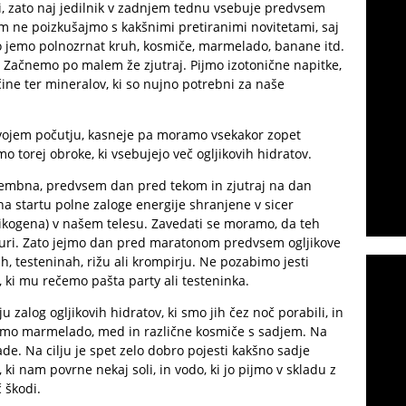
 zato naj jedilnik v zadnjem tednu vsebuje predvsem
om ne poizkušajmo s kakšnimi pretiranimi novitetami, saj
ko jemo polnozrnat kruh, kosmiče, marmelado, banane itd.
 Začnemo po malem že zjutraj. Pijmo izotonične napitke,
ine ter mineralov, ki so nujno potrebni za naše
svojem počutju, kasneje pa moramo vsekakor zopet
o torej obroke, ki vsebujejo več ogljikovih hidratov.
embna, predvsem dan pred tekom in zjutraj na dan
a startu polne zaloge energije shranjene v sicer
glikogena) v našem telesu. Zavedati se moramo, da teh
dve uri. Zato jejmo dan pred maratonom predvsem ogljikove
cah, testeninah, rižu ali krompirju. Ne pozabimo jesti
, ki mu rečemo pašta party ali testeninka.
zalog ogljikovih hidratov, ki smo jih čez noč porabili, in
jejmo marmelado, med in različne kosmiče s sadjem. Na
e. Na cilju je spet zelo dobro pojesti kakšno sadje
 ki nam povrne nekaj soli, in vodo, ki jo pijmo v skladu z
 škodi.