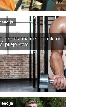
reacija
aj profesionalni športniki ob
bi pijejo kavo
reacija