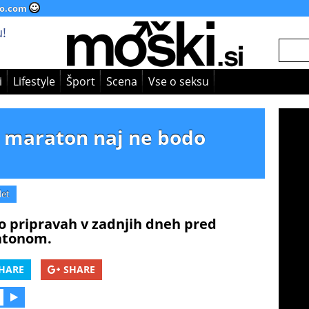
o.com
!
i
Lifestyle
Šport
Scena
Vse o seksu
a maraton naj ne bodo
let
i o pripravah v zadnjih dneh pred
atonom.
HARE
SHARE