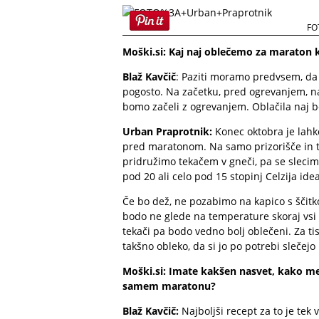
FO
Moški.si: Kaj naj oblečemo za maraton
Blaž Kavčič
: Paziti moramo predvsem, da 
pogosto. Na začetku, pred ogrevanjem, na
bomo začeli z ogrevanjem. Oblačila naj bod
Urban Praprotnik:
Konec oktobra je lahko
pred maratonom. Na samo prizorišče in t
pridružimo tekačem v gneči, pa se slecim
pod 20 ali celo pod 15 stopinj Celzija idea
Če bo dež, ne pozabimo na kapico s ščitko
bodo ne glede na temperature skoraj vsi p
tekači pa bodo vedno bolj oblečeni. Za ti
takšno obleko, da si jo po potrebi slečejo
Moški.si: Imate kakšen nasvet, kako me
samem maratonu?
Blaž Kavčič:
Najboljši recept za to je tek 