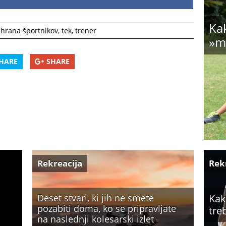
Kak
hrana športnikov
,
tek
,
trener
»m
HARE
SHARE
Rekreacija
Rek
Deset stvari, ki jih ne smete
Kak
pozabiti doma, ko se pripravljate
tre
na naslednji kolesarski izlet