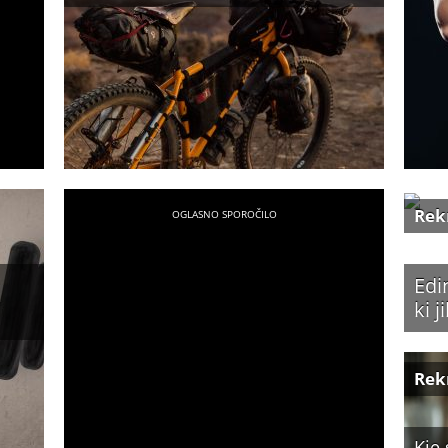
Rek
Edi
ki 
Rek
Kje 