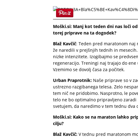
Moški.si: Manj kot teden dni nas loči o
torej priprave na ta dogodek?
Blaž Kavčič
: Teden pred maratonom naj 
že naredili v prejšnjih tednih in mesecih.
nizke intenzitete. Izogibajmo se predvsem
regeneracijo. Treningi naj trajajo do ene
Vzemimo se dovolj časa za počitek.
Urban Praprotnik:
Naše priprave so v z
ustrezno razgibanega telesa. Zelo nespam
tem nič ne pridobimo. Nasprotno, le pov
telo ne bo optimalno pripravljeno zaradi
svetujem, da naredimo v tem tednu dva do 
Moški.si: Kako se na maraton lahko pri
cilju?
Blaž Kavčič:
V tednu pred maratonom mora