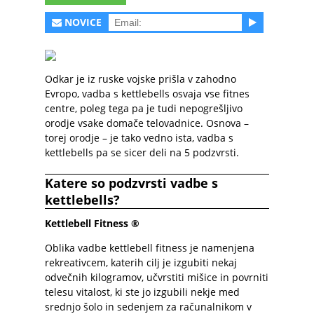
NOVICE
Odkar je iz ruske vojske prišla v zahodno
Evropo, vadba s kettlebells osvaja vse fitnes
centre, poleg tega pa je tudi nepogrešljivo
orodje vsake domače telovadnice. Osnova –
torej orodje – je tako vedno ista, vadba s
kettlebells pa se sicer deli na 5 podzvrsti.
Katere so podzvrsti vadbe s
kettlebells?
Kettlebell Fitness ®
Oblika vadbe kettlebell fitness je namenjena
rekreativcem, katerih cilj je izgubiti nekaj
odvečnih kilogramov, učvrstiti mišice in povrniti
telesu vitalost, ki ste jo izgubili nekje med
srednjo šolo in sedenjem za računalnikom v