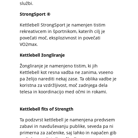
službi.
StrongSport ®
Kettlebell StrongSport je namenjen tistim
rekreativcem in športnikom, katerih cilj je
povečati moč, eksplozivnost in povečati
VO2max.
Kettlebell žongliranje
Žongliranje je namenjeno tistim, ki jih
Kettlebell kot resna vadba ne zanima, vseeno
pa želijo narediti nekaj zase. Ta oblika vadbe je
koristna za vzdržljivost, moč zadnjega dela
telesa in koordinacijo med očmi in rokami.
Kettlebell fits of Strength
Ta podzvrst kettlebell je namenjena predvsem
zabavi in navduševanju publike, seveda pa ni
primerna za začenike, saj lahko in napačen gib