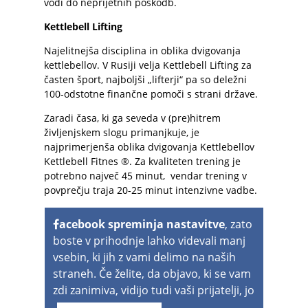
vodi do neprijetnih poškodb.
Kettlebell Lifting
Najelitnejša disciplina in oblika dvigovanja
kettlebellov. V Rusiji velja Kettlebell Lifting za
časten šport, najboljši „lifterji“ pa so deležni
100-odstotne finančne pomoči s strani države.
Zaradi časa, ki ga seveda v (pre)hitrem
življenjskem slogu primanjkuje, je
najprimerjenša oblika dvigovanja Kettlebellov
Kettlebell Fitnes ®. Za kvaliteten trening je
potrebno največ 45 minut, vendar trening v
povprečju traja 20-25 minut intenzivne vadbe.
acebook spreminja nastavitve
, zato
boste v prihodnje lahko videvali manj
vsebin, ki jih z vami delimo na naših
straneh. Če želite, da objavo, ki se vam
zdi zanimiva, vidijo tudi vaši prijatelji, jo