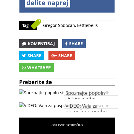
delite naprej
Tag
Gregor Sobočan
,
kettlebells
KOMENTIRAJ
SHARE
SHARE
SHARE
WHATSAPP
Preberite še
Spoznajte popoln
sistem vadbe:
Kettlebells
VIDEO: Vaja za
pospešeno izgubo
maščobe