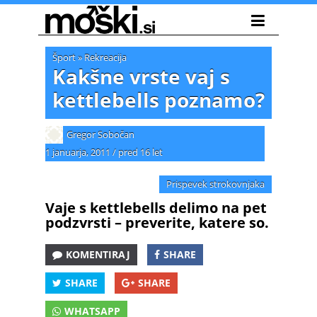
Šport
»
Rekreacija
Kakšne vrste vaj s
kettlebells poznamo?
Gregor Sobočan
1 januarja, 2011
/
pred 16 let
Prispevek strokovnjaka
Vaje s kettlebells delimo na pet
podzvrsti – preverite, katere so.
KOMENTIRAJ
SHARE
SHARE
SHARE
WHATSAPP