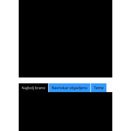
Najbolj brano
Ravnokar objavljeno
Teme